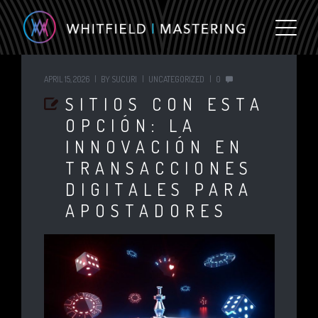
APRIL 15, 2026
BY
SUCURI
UNCATEGORIZED
0
SITIOS CON ESTA
OPCIÓN: LA
INNOVACIÓN EN
TRANSACCIONES
DIGITALES PARA
APOSTADORES