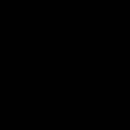
INFO@WHITFIELDMASTERING.COM