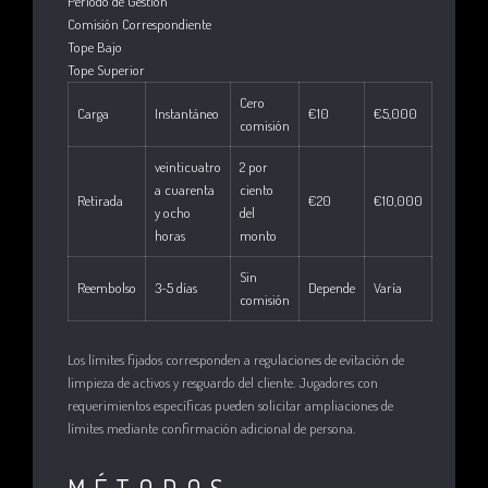
Período de Gestión
Comisión Correspondiente
Tope Bajo
Tope Superior
Cero
Carga
Instantáneo
€10
€5,000
comisión
veinticuatro
2 por
a cuarenta
ciento
Retirada
€20
€10,000
y ocho
del
horas
monto
Sin
Reembolso
3-5 días
Depende
Varía
comisión
Los límites fijados corresponden a regulaciones de evitación de
limpieza de activos y resguardo del cliente. Jugadores con
requerimientos específicas pueden solicitar ampliaciones de
límites mediante confirmación adicional de persona.