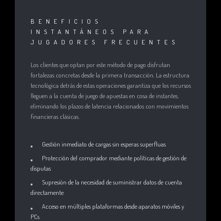
BENEFICIOS
INSTANTÁNEOS PARA
JUGADORES FRECUENTES
Los clientes que optan por este método de pago disfrutan
fortalezas concretas desde la primera transacción. La estructura
tecnológica detrás de estas operaciones garantiza que los recursos
lleguen a la cuenta de juego de apuestas en cosa de instantes,
eliminando los plazos de latencia relacionados con movimientos
financieras clásicas.
Gestión inmediato de cargas sin esperas superfluas
Protección del comprador mediante políticas de gestión de
disputas
Supresión de la necesidad de suministrar datos de cuenta
directamente
Acceso en múltiples plataformas desde aparatos móviles y
PCs