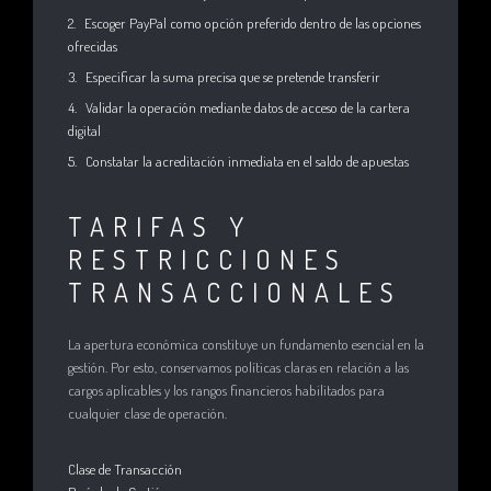
Escoger PayPal como opción preferido dentro de las opciones
ofrecidas
Especificar la suma precisa que se pretende transferir
Validar la operación mediante datos de acceso de la cartera
digital
Constatar la acreditación inmediata en el saldo de apuestas
TARIFAS Y
RESTRICCIONES
TRANSACCIONALES
La apertura económica constituye un fundamento esencial en la
gestión. Por esto, conservamos políticas claras en relación a las
cargos aplicables y los rangos financieros habilitados para
cualquier clase de operación.
Clase de Transacción