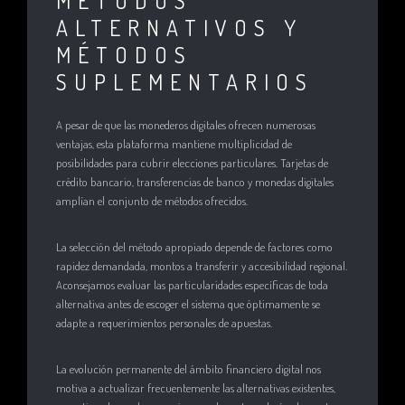
MÉTODOS
ALTERNATIVOS Y
MÉTODOS
SUPLEMENTARIOS
A pesar de que las monederos digitales ofrecen numerosas
ventajas, esta plataforma mantiene multiplicidad de
posibilidades para cubrir elecciones particulares. Tarjetas de
crédito bancario, transferencias de banco y monedas digitales
amplían el conjunto de métodos ofrecidos.
La selección del método apropiado depende de factores como
rapidez demandada, montos a transferir y accesibilidad regional.
Aconsejamos evaluar las particularidades específicas de toda
alternativa antes de escoger el sistema que óptimamente se
adapte a requerimientos personales de apuestas.
La evolución permanente del ámbito financiero digital nos
motiva a actualizar frecuentemente las alternativas existentes,