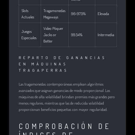
Slots
Tragamonedas
96-97.5%
Elevada
Actuales
Megaways
Video Póquer
Juegos
Jacks or
99.54%
Intermedia
Especiales
Better
REPARTO DE GANANCIAS
EN MÁQUINAS
TRAGAPERRAS
Las tragamonedas contemporáneas emplean algoritmos
avanzados que asignan ganancias de modo proporcional. Las
máquinas de alta volatilidad brindan premios más grandes pero
menos regulares, mientras que las de reducida volatilidad
proporcionan beneficios pequeñas con mayor regularidad.
COMPROBACIÓN DE