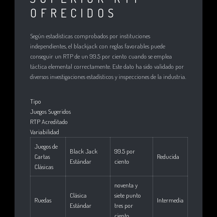
OFRECIDOS
Según estadísticas comprobados por instituciones
independientes, el blackjack con reglas favorables puede
conseguir un RTP de un 99.5 por ciento cuando se emplea
táctica elemental correctamente. Este dato ha sido validado por
diversos investigaciones estadísticos y inspecciones de la industria.
Tipo
Juegos Sugeridos
RTP Acreditado
Variabilidad
Juegos de
Black Jack
99.5 por
Cartas
Reducida
Estándar
ciento
Clásicas
noventa y
Clásica
siete punto
Ruedas
Intermedia
Estándar
tres por
ciento