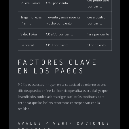
Ruleta Clásica
97.3 por ciento
por ciento
Tragamonedas
noventa y seis a noventa
dos a cuatro
Premium
y ocho por ciento
por ciento
Video Póker
98 a 99 por ciento
1 a 2 por ciento
Baccarat
98.9 por ciento
1.1 por ciento
FACTORES CLAVE
EN LOS PAGOS
Múltiples aspectos influyen en la capacidad de retorno de una
sitio de apuestas online. La licencia operativa es crucial, ya que
las entidades controladoras exigen auditorías continuas para
certificar que los índices reportados correspondan con la
realidad.
AVALES Y VERIFICACIONES