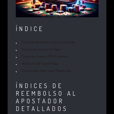
ÍNDICE
Índices de Reembolso al Usuario Aclarados
Aspectos Decisivos en los Pagos
Títulos con Superior RTP Accesibles
Verificación de Tasas de Pago
Tácticas para Seleccionar Plataformas
ÍNDICES DE
REEMBOLSO AL
APOSTADOR
DETALLADOS