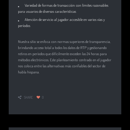
Variedad de formas de transacción con límites razonables
para usuarios de diversos características
Atención de servicio al jugador accesible en varios vías y
períodos
Nuestra sitio se enfoca con normas superiores de transparencia,
brindando acceso total a todos los datos de RTP y gestionando
retiros en períodos que difícilmente exceden las 24 horas para
métodos electrónicos. Este planteamiento centrado en el jugador
nos coloca entre las alternativas más confiables del sector de
habla hispana.
SHARE
0