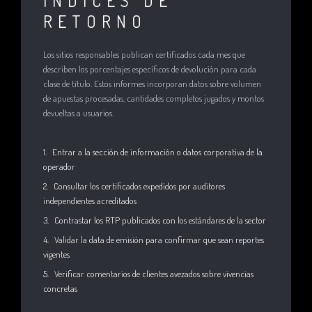
ÍNDICES DE
RETORNO
Los sitios responsables publican certificados cada mes que
describen los porcentajes específicos de devolución para cada
clase de título. Estos informes incorporan datos sobre volumen
de apuestas procesadas, cantidades completos jugados y montos
devueltas a usuarios.
Entrar a la sección de información o datos corporativa de la
operador
Consultar los certificados expedidos por auditores
independientes acreditados
Contrastar los RTP publicados con los estándares de la sector
Validar la data de emisión para confirmar que sean reportes
vigentes
Verificar comentarios de clientes avezados sobre vivencias
concretas