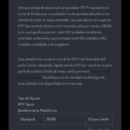
Este porcentaje de devolución al apostador (RTP) representa la
suma de fondos que una plataforma de apuestas devuelve a sus
clientes durante un lapso extendido. Las operadores con superior
RTP típicamente ofrecen entre noventa y seis por ciento y 98.5%,
lo lo cual significa que por cada 100 unidades monetarias
invertidas, se devuelven aproximadamente 96 unidades a 98.5
unidades cantidades a los jugadores.
Esta plataforma conserva uno de los RTP más favorables del
sector latino, rebasando regularmente el 97 por ciento en la gran
parte de nuestros títulos de mesa y slots premium.
mejor casino
online que paga
Tal enfoque con la claridad nos distingue de
otras plataformas disponibles en el mercado.
Tipo de Opción
RTP Típico
Beneficio de la Plataforma
Blackjack
99.5%
0.5 por ciento
dos punto siete