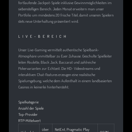
fortlaufende Jackpot-Spiele inklusive Gewinnmöglichkeiten im
siebenstelligen Bereich. Jeden Monat erweitern man unser
Portfolio um mindestens 20 frische Titel, damit unseren Spielern
stets neue Unterhaltung präsentiert wird.
LIVE-BEREICH
Unser Live-Gaming vermittelt authentische Spielbank-
Atmosphäre unmittelbar zu Euer Zuhause. Geschulte Spielleiter
leiten Roulette, Black Jack, Baccarat und zahlreiche
Pokervarianten zur Echtzeit. Die HD- Videostreams und
interaktiven Chat-Features erzeugen eine realistische
Spielumgebung, welche dem Aufenthalt in einem landbasierten
Casinos in keinerlei hinterhersteht.
Spielkategorie
Anzahl der Spiele
Top-Provider
RTP-Mittelwert
über
NetEnt, Pragmatic Play