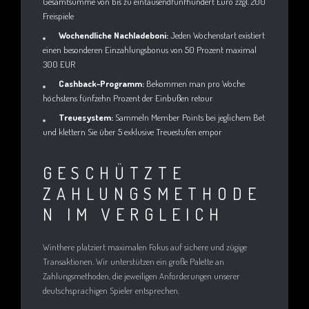
Gesamtsumme von bis zu eintausendfünfhundert Euro zzgl. 200
Freispiele
Wochendliche Nachladeboni:
Jeden Wochenstart existiert
einen besonderen Einzahlungsbonus von 50 Prozent maximal
300 EUR
Cashback-Programm:
Bekommen man pro Woche
höchstens fünfzehn Prozent der Einbußen retour
Treuesystem:
Sammeln Member Points bei jeglichem Bet
und klettern Sie über 5 exklusive Treuestufen empor
GESCHÜTZTE
ZAHLUNGSMETHODE
N IM VERGLEICH
Winthere platziert maximalen Fokus auf sichere und zügige
Transaktionen. Wir unterstützen ein große Palette an
Zahlungsmethoden, die jeweiligen Anforderungen unserer
deutschsprachigen Spieler entsprechen.