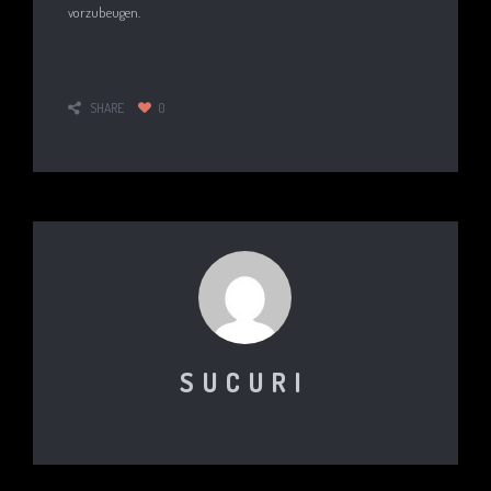
vorzubeugen.
SHARE
0
SUCURI