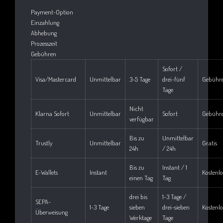
Payment-Option
Einzahlung
Abhebung
Prozesszeit
Gebühren
Sofort /
Visa/Mastercard
Unmittelbar
3-5 Tage
drei-fünf
Gebühre
Tage
Nicht
Klarna Sofort
Unmittelbar
Sofort
Gebühre
verfügbar
Bis zu
Unmittelbar
Trustly
Unmittelbar
Gratis
24h
/ 24h
Bis zu
Instant / 1
E-Wallets
Instant
Kostenlo
einen Tag
Tag
drei bis
1-3 Tage /
SEPA-
1-3 Tage
sieben
drei-sieben
Kostenlo
Überweisung
Werktage
Tage