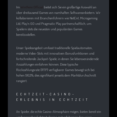
Im
Winthere Official
bietet sich Sie ein großartige Auswahl an
über dreitausend Games von namhaften Softwareanbietern. Wir
kollaborieren mit Branchenführern wie NetEnt, Microgaming
Ltd, Play’n GO und Pragmatic Play partnerschaftlich, um
Spielern stets die neuesten und populärsten Games
bereitzustellen.
Unser Spieleangebot umfasst traditionelle Spielautomaten,
moderne Video-Slots mit innovativen Bonusfunktionen und
fortschreitende Jackpot-Spiele, in denen Sie lebensverändernde
Auszahlungen einfahren können. Diese typische
Rückzahlungsrate (RTP) verfügbarer Games bewegt sich bei
hohen 96,5%, dies signifikant jenseits dem Marktdurchschnitt
rangiert.
ECHTZEIT-CASINO-
ERLEBNIS IN ECHTZEIT
An Spieler, die echte Casino-Atmosphäre mögen, bieten bereit ein
umfangreiches Echtzeit-Casino mit erfahrenen Croupiers.