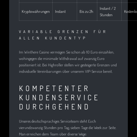
Instant / 2
Kryptowährungen
Instant
Bis zu 2h
Kostenlo
Stunden
VARIABLE GRENZEN FÜR
ALLEN KUNDENTYP
Im Winthere Casino vermögen Sie schon ab 10 Euro einzahlen,
wohingegen die minimale Withdrawal auf zwanzig Euro
positioniert ist. Bei Highroller stellen wir gesteigerte Grenzen und
individuelle Vereinbarungen über unserem VIP-Service bereit.
KOMPETENTER
KUNDENSERVICE
DURCHGEHEND
Unseres deutschsprachiges Serviceteam steht Euch
vierundzwanzig Stunden pro Tag, sieben Tage die Week zur Seite.
Man erreichen dem Team über diverse Wege: