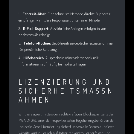
Echtzeit-Chat:
Eine schnellste Methode, direkte Support zu
empfangen – mittlere Responsezeit unter einer Minute
E-Mail-Support:
Ausführliche Anliegen erfolgen in von
höchstens 4h erledigt
Telefon-Hotline:
Gebührenfreie deutsche Festnetznummer
für persönliche Beratung
Hilfebereich:
Ausgedehnte Wissensdatenbank mit
Informationen auf häufig formulierte Fragen
LIZENZIERUNG UND
SICHERHEITSMASSNA
HMEN
Winthere agiert mittels der rechtskräftigen Glücksspiellizenz der
MGA (MGA), einer der respektiertesten Regulierungsbehörden der
Industrie. Jene Lizenzierung sichert, sodass alle Games auf dieser
Website kontinuierlich auf Integrität kontrolliert erfolgen und