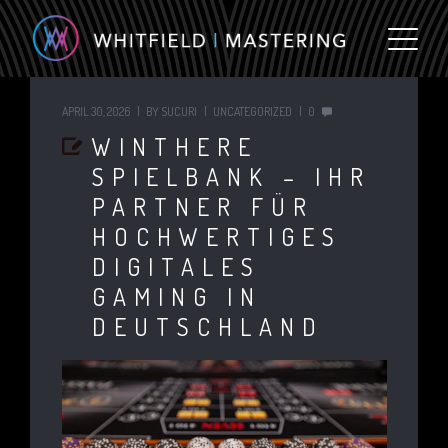
APRIL 30, 2026
BY
SUCURI
UNCATEGORIZED
0
WINTHERE
SPIELBANK – IHR
PARTNER FÜR
HOCHWERTIGES
DIGITALES
GAMING IN
DEUTSCHLAND