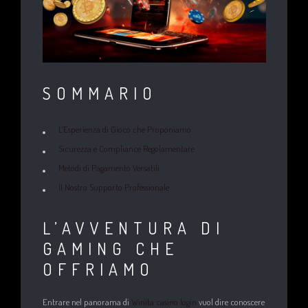
SOMMARIO
L’Esperienza di Gioco che Proponiamo
Sicurezza e Compliance Regolamentare
Metodi di Pagamento Versatili
Il Nostro Supporto Professionale
L’AVVENTURA DI
GAMING CHE
OFFRIAMO
Entrare nel panorama di
Winita casino login
vuol dire conoscere