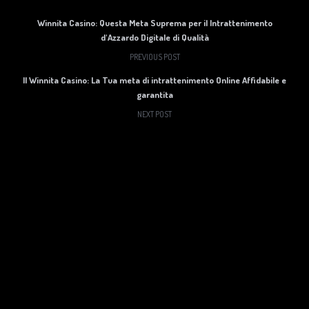
Winnita Casino: Questa Meta Suprema per il Intrattenimento
d'Azzardo Digitale di Qualità
PREVIOUS POST
Il Winnita Casino: La Tua meta di intrattenimento Online Affidabile e
garantita
NEXT POST