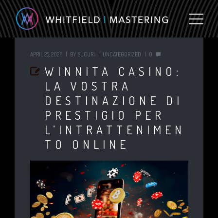
APRIL 25, 2026
BY
SUCURI
UNCATEGORIZED
0
WINNITA CASINO:
LA VOSTRA
DESTINAZIONE DI
PRESTIGIO PER
L’INTRATTENIMEN
TO ONLINE