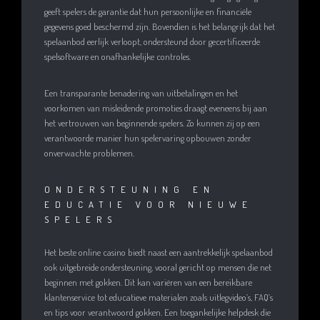
geeft spelers de garantie dat hun persoonlijke en financiële
gegevens goed beschermd zijn. Bovendien is het belangrijk dat het
spelaanbod eerlijk verloopt, ondersteund door gecertificeerde
spelsoftware en onafhankelijke controles.
Een transparante benadering van uitbetalingen en het
voorkomen van misleidende promoties draagt eveneens bij aan
het vertrouwen van beginnende spelers. Zo kunnen zij op een
verantwoorde manier hun spelervaring opbouwen zonder
onverwachte problemen.
ONDERSTEUNING EN
EDUCATIE VOOR NIEUWE
SPELERS
Het beste online casino biedt naast een aantrekkelijk spelaanbod
ook uitgebreide ondersteuning, vooral gericht op mensen die net
beginnen met gokken. Dit kan variëren van een bereikbare
klantenservice tot educatieve materialen zoals uitlegvideo’s, FAQ’s
en tips voor verantwoord gokken. Een toegankelijke helpdesk die