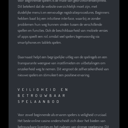
voor beginnende spelers is de mate van gebruiksvriendelijkheid.
Dit betekent dat de website overzichtelijk moet zijn, met
duidelijke menu’s en eenvoudige registratieprocedures. Beginners
hebben baat bij een intuïtieve interface, waarbij ze zonder
problemen hun weg kunnen vinden tussen de verschillende
spellen en functies. Ook de beschikbaarheid van mobiele versies
of apps speelt een rol, omdat veel spelers tegenwoordig via
smartphones en tablets spelen.
Daarnaast helpt een begrijpelijke uitleg van de spelregels en een
transparante weergave van inzetlimieten en uitbetalingen om
onzekerheid weg te nemen. Dit vergroot de zelfverzekerdheid van
nieuwe spelers en stimuleert een positieve ervaring.
VEILIGHEID EN
BETROUWBAAR
SPELAANBOD
Voor zowel beginnende als ervaren spelers is veiligheid cruciaal.
Het beste online casino onderscheidt zich door het bieden van
betrouwbare licenties en het naleven van strenge regelgeving. Dit