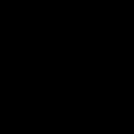
INFO@WHITFIELDMASTERING.COM