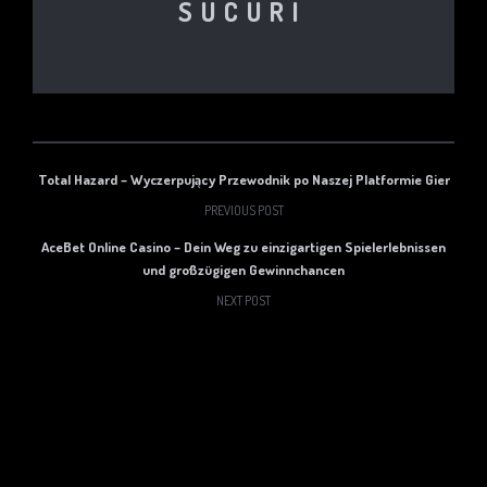
SUCURI
Total Hazard – Wyczerpujący Przewodnik po Naszej Platformie Gier
PREVIOUS POST
AceBet Online Casino – Dein Weg zu einzigartigen Spielerlebnissen
und großzügigen Gewinnchancen
NEXT POST