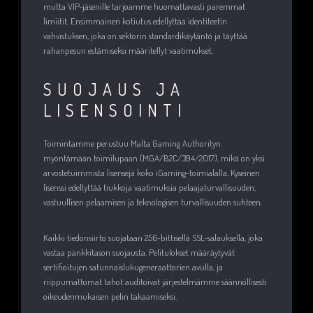
mutta VIP-jäsenille tarjoamme huomattavasti paremmat
limiitit. Ensimmäinen kotiutus edellyttää identiteetin
vahvistuksen, joka on sektorin standardikäytäntö ja täyttää
rahanpesun estämiseksi määritellyt vaatimukset.
SUOJAUS JA
LISENSOINTI
Toimintamme perustuu Malta Gaming Authorityn
myöntämään toimilupaan (MGA/B2C/394/2017), mikä on yksi
arvostetuimmista lisensejä koko iGaming-toimialalla. Kyseinen
lisenssi edellyttää tiukkoja vaatimuksia pelaajaturvallisuuden,
vastuullisen pelaamisen ja teknologisen turvallisuuden suhteen.
Kaikki tiedonsiirto suojataan 256-bittisellä SSL-salauksella, joka
vastaa pankkitason suojausta. Pelitulokset määräytyvät
sertifioitujen satunnaislukugeneraattorien avulla, ja
riippumattomat tahot auditoivat järjestelmämme säännöllisesti
oikeudenmukaisen pelin takaamiseksi.