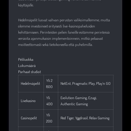
käyttäjälle.
Hedelmäpelit luovat vahvan perustan valikoimallemme, mutta
olemme investoineet erityisesti live-kasinopalveluiden
kehittämiseen. Perinteisten pelien faneille esitämme perinteisiä
versioita ajanmukaisin implementoinnein, mitkä pelaavat
moitteettomasti sekä tietokoneella että puhelimilla.
Peliluokka
Lukumäärä
Parhaat studiot
Yli 2
Hedelmäpelit
NetEnt, Pragmatic Play, Play’n GO
800
Yli
Evolution Gaming, Ezugi,
Livekasino
400
Authentic Gaming
Yli
Casinopelit
Red Tiger, Yggdrasil, Relax Gaming
200