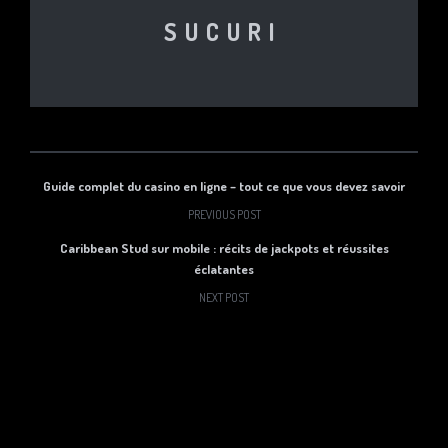
SUCURI
Guide complet du casino en ligne – tout ce que vous devez savoir
PREVIOUS POST
Caribbean Stud sur mobile : récits de jackpots et réussites
éclatantes
NEXT POST