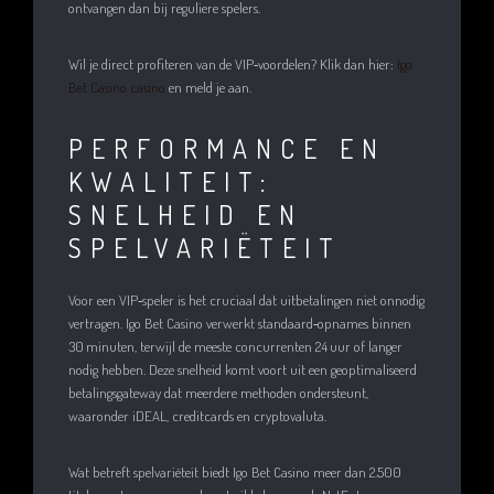
ontvangen dan bij reguliere spelers.
Wil je direct profiteren van de VIP‑voordelen? Klik dan hier:
Igo
Bet Casino casino
en meld je aan.
PERFORMANCE EN
KWALITEIT:
SNELHEID EN
SPELVARIËTEIT
Voor een VIP‑speler is het cruciaal dat uitbetalingen niet onnodig
vertragen. Igo Bet Casino verwerkt standaard‑opnames binnen
30 minuten, terwijl de meeste concurrenten 24 uur of langer
nodig hebben. Deze snelheid komt voort uit een geoptimaliseerd
betalingsgateway dat meerdere methoden ondersteunt,
waaronder iDEAL, creditcards en cryptovaluta.
Wat betreft spelvariëteit biedt Igo Bet Casino meer dan 2.500