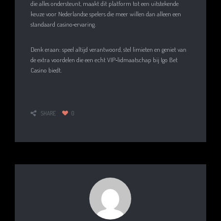
die alles ondersteunt, maakt dit platform tot een uitstekende
keuze voor Nederlandse spelers die meer willen dan alleen een
standaard casino‑ervaring.
Denk eraan: speel altijd verantwoord, stel limieten en geniet van
de extra voordelen die een echt VIP‑lidmaatschap bij Igo Bet
Casino biedt.
SHARE
0