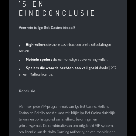
’S EN
EINDCONCLUSIE
Voor wie is Igo Bet Casino ideaal?
High‑rollers
die snelle cash‑back en snelle uitbetalingen
zoeken.
Mobiele spelers
die een volledige app‑ervaring willen.
Spelers die waarde hechten aan veiligheid
, dankzij 2FA
en een Maltese licentie.
Conclusie
Wanneer je de VIP‑programma’s van Igo Bet Casino, Holland
Casino en Betcity naast elkaar zet, blijkt Igo Bet Casino duidelijk
te winnen op het gebied van snelheid, beloningen en
gebruiksgemak. De combinatie van een uitgebreid VIP‑systeem,
een licentie van de Malta Gaming Authority, en een mobiele app