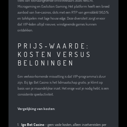
titels van toonaangevende ontwikkelaars zoals NetEnt,
Microgaming en Evolution Gaming. Het platform heeft een breed
aanbod van live‑casinos, slots met een RTP van gemiddeld 96,5 %
en tafelspelen met lage house edge. Deze diversiteit zorgt ervoor
dat VIP‑leden altijd nieuwe, winstgevende games kunnen
ontdekken.
PRIJS‑WAARDE:
KOSTEN VERSUS
BELONINGEN
Een veelvoorkomende misvatting is dat VIP‑programma’s duur
zijn. Bij Igo Bet Casino is het lidmaatschap gratis; je klimt op
basis van je maandelijkse inzet. Het enige wat je nodig hebt, is een
consistente speelactiviteit.
Vergelijking van kosten
:
Igo Bet Casino
– geen vaste kosten, alleen inzetvereisten per