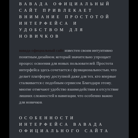
ВАВАДА ОФИЦИАЛЬНЫЙ
САЙТ ПРИВЛЕКАЕТ
ВНИМАНИЕ ПРОСТОТОЙ
ИНТЕРФЕЙСА И
УДОБСТВОМ ДЛЯ
НОВИЧКОВ
вавада официальный сайт
известен своим интуитивно
понятным дизайном, который значительно упрощает
процесс освоения для новых пользователей. Простота
интерфейса здесь сочетается с функциональностью, что
делает платформу доступной даже для тех, кто впервые
сталкивается с подобным сервисом. Благодаря этому,
многие отмечают удобство взаимодействия и отсутствие
лишних сложностей в навигации, что особенно важно
для новичков.
ОСОБЕННОСТИ
ИНТЕРФЕЙСА ВАВАДА
ОФИЦИАЛЬНОГО САЙТА