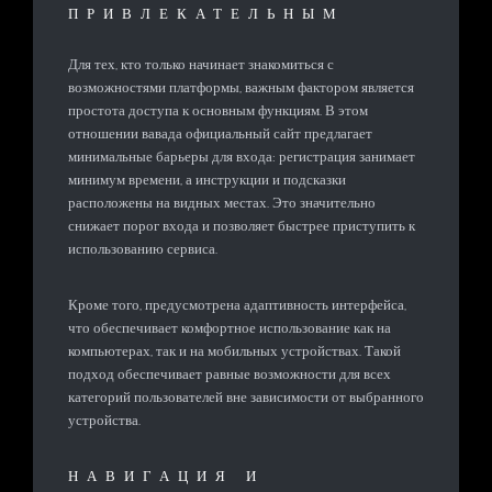
ПРИВЛЕКАТЕЛЬНЫМ
Для тех, кто только начинает знакомиться с
возможностями платформы, важным фактором является
простота доступа к основным функциям. В этом
отношении вавада официальный сайт предлагает
минимальные барьеры для входа: регистрация занимает
минимум времени, а инструкции и подсказки
расположены на видных местах. Это значительно
снижает порог входа и позволяет быстрее приступить к
использованию сервиса.
Кроме того, предусмотрена адаптивность интерфейса,
что обеспечивает комфортное использование как на
компьютерах, так и на мобильных устройствах. Такой
подход обеспечивает равные возможности для всех
категорий пользователей вне зависимости от выбранного
устройства.
НАВИГАЦИЯ И