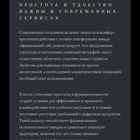
ПРОСТОТА И УДОБСТВО
ВАЖНЫ В СОВРЕМЕННЫХ
СЕРВИСАХ
Современные пользователи ценят скорость и комфорт
при взаимодействии с онлайн-платформами. вавада
официальный сайт демонстрирует, что продуманная
структура и интуитивно понятный интерфейс могут
существенно облегчить освоение новых сервисов.
Удобство для новичков становится не просто
желательной, а необходимой характеристикой, влияющей
на общий опыт использования.
В итоге, сочетание простоты и функциональности
создаёт условия для эффективного и приятного
взаимодействия, что особенно актуально в условиях
постоянно растущих требований к цифровым продуктам.
Такой подход способствует формированию
положительного имиджа и привлекает широкую
аудиторию, включая тех, кто только начинает