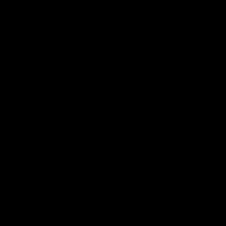
INFO@WHITFIELDMASTERING.COM