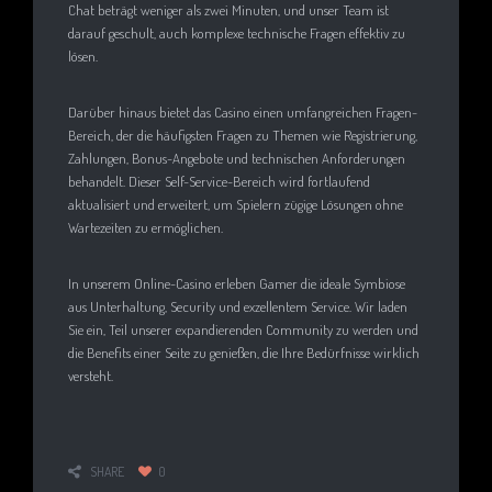
Chat beträgt weniger als zwei Minuten, und unser Team ist
darauf geschult, auch komplexe technische Fragen effektiv zu
lösen.
Darüber hinaus bietet das Casino einen umfangreichen Fragen-
Bereich, der die häufigsten Fragen zu Themen wie Registrierung,
Zahlungen, Bonus-Angebote und technischen Anforderungen
behandelt. Dieser Self-Service-Bereich wird fortlaufend
aktualisiert und erweitert, um Spielern zügige Lösungen ohne
Wartezeiten zu ermöglichen.
In unserem Online-Casino erleben Gamer die ideale Symbiose
aus Unterhaltung, Security und exzellentem Service. Wir laden
Sie ein, Teil unserer expandierenden Community zu werden und
die Benefits einer Seite zu genießen, die Ihre Bedürfnisse wirklich
versteht.
SHARE
0