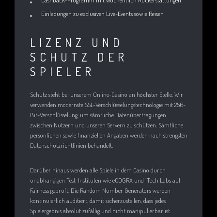
Einladungen zu exclusiven Live-Events sowie Reisen
LIZENZ UND
SCHUTZ DER
SPIELER
Schutz steht bei unserem Online-Casino an höchster Stelle. Wir
verwenden modernste SSL-Verschlüsselungstechnologie mit 256-
Bit-Verschlüsselung, um sämtliche Datenübertragungen
zwischen Nutzern und unseren Servern zu schützen. Sämtliche
persönlichen sowie finanziellen Angaben werden nach strengsten
Datenschutzrichtlinien behandelt.
Darüber hinaus werden alle Spiele in dem Casino durch
unabhängigen Test-Instituten wie eCOGRA und iTech Labs auf
Fairness geprüft. Die Random Number Generators werden
kontinuierlich auditiert, damit sicherzustellen, dass jedes
Spielergebnis absolut zufällig und nicht manipulierbar ist.