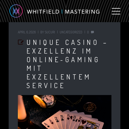
APRIL 6, 2026
BY
SUCURI
UNCATEGORIZED
0
UNIQUE CASINO –
EXZELLENZ IM
ONLINE-GAMING
MIT
EXZELLENTEM
SERVICE