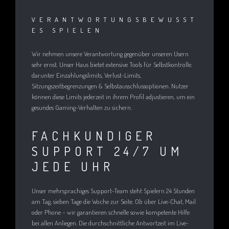
VERANTWORTUNGSBEWUSST
ES SPIELEN
Wir nehmen unsere Verantwortung gegenüber unseren Usern
sehr ernst. Unser Haus bietet extensive Tools für Selbstkontrolle,
darunter Einzahlungslimits, Verlust-Limits,
Sitzungszeitbegrenzungen & Selbstausschlussoptionen. Nutzer
können diese Limits jederzeit in ihrem Profil adjustieren, um ein
gesundes Gaming-Verhalten zu sichern.
FACHKUNDIGER
SUPPORT 24/7 UM
JEDE UHR
Unser mehrsprachiges Support-Team steht Spielern 24 Stunden
am Tag, sieben Tage die Woche zur Seite. Ob über Live-Chat, Mail
oder Phone – wir garantieren schnelle sowie kompetente Hilfe
bei allen Anliegen. Die durchschnittliche Antwortzeit im Live-