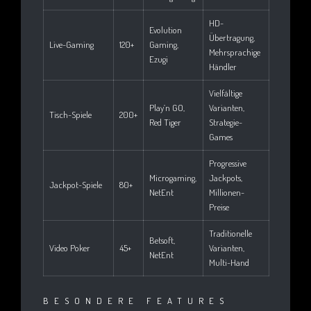
HD-
Evolution
Übertragung,
Live-Gaming
120+
Gaming,
Mehrsprachige
Ezugi
Händler
Vielfältige
Play’n GO,
Varianten,
Tisch-Spiele
200+
Red Tiger
Strategie-
Games
Progressive
Microgaming,
Jackpots,
Jackpot-Spiele
80+
NetEnt
Millionen-
Preise
Traditionelle
Betsoft,
Video Poker
45+
Varianten,
NetEnt
Multi-Hand
BESONDERE FEATURES