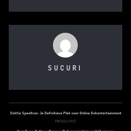
SUCURI
Slottio Speeltuin: Je Definitieve Plek voor Online Gokentertainment
PREVIOUS POST
VegaZone: Kattava Oppaasi Peliympäristöön ja Valikoimaan