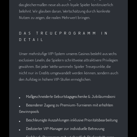
das gleichermaßen neue als auch loyale Spieler kontinuierlich
belohnt. Wir glauben daran, Wertschätzung durch konkrete
Nutzen zu zeigen, die realen Mehrwert bringen.
DAS TREUEPROGRAMM IN
DETAIL
Unser mehrstufige VIP-System unseres Casinos besteht aus sechs
exclusiven Leveln, die Spielern schrittweise attraktivere Privilegien
gewähren. Bei jeder Wette sammeln Spieler Treuepunkte, die
nicht nur in Credits umgewandelt werden können, sondern auch
den Aufstieg in höhere VIP-Stufen ermöglichen.
Maßgeschneiderte Geburtstagsgeschenke & Jubiläumsboni
Besonderer Zugang zu Premium-Turnieren mit erhöhten
Gewinnpools
Beschleunigte Auszahlungen inklusive Prioritätsbearbeitung
Dedizierter VIP-Manager zur individuelle Betreuung
Cashback-Programm mit wöchentlich Rückerstattungen