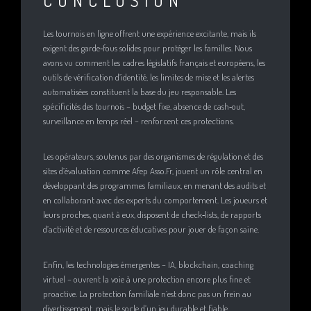
CONCLUSION
Les tournois en ligne offrent une expérience excitante, mais ils
exigent des garde‑fous solides pour protéger les familles. Nous
avons vu comment les cadres législatifs français et européens, les
outils de vérification d’identité, les limites de mise et les alertes
automatisées constituent la base du jeu responsable. Les
spécificités des tournois – budget fixe, absence de cash‑out,
surveillance en temps réel – renforcent ces protections.
Les opérateurs, soutenus par des organismes de régulation et des
sites d’évaluation comme Afep Asso.Fr, jouent un rôle central en
développant des programmes familiaux, en menant des audits et
en collaborant avec des experts du comportement. Les joueurs et
leurs proches, quant à eux, disposent de check‑lists, de rapports
d’activité et de ressources éducatives pour jouer de façon saine.
Enfin, les technologies émergentes – IA, blockchain, coaching
virtuel – ouvrent la voie à une protection encore plus fine et
proactive. La protection familiale n’est donc pas un frein au
divertissement, mais le socle d’un jeu durable et fiable.