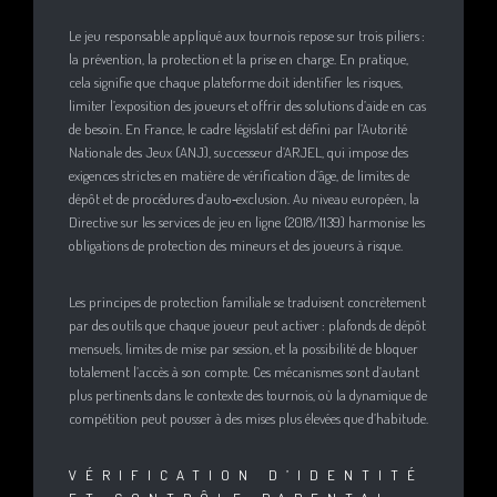
Le jeu responsable appliqué aux tournois repose sur trois piliers :
la prévention, la protection et la prise en charge. En pratique,
cela signifie que chaque plateforme doit identifier les risques,
limiter l’exposition des joueurs et offrir des solutions d’aide en cas
de besoin. En France, le cadre législatif est défini par l’Autorité
Nationale des Jeux (ANJ), successeur d’ARJEL, qui impose des
exigences strictes en matière de vérification d’âge, de limites de
dépôt et de procédures d’auto‑exclusion. Au niveau européen, la
Directive sur les services de jeu en ligne (2018/1139) harmonise les
obligations de protection des mineurs et des joueurs à risque.
Les principes de protection familiale se traduisent concrètement
par des outils que chaque joueur peut activer : plafonds de dépôt
mensuels, limites de mise par session, et la possibilité de bloquer
totalement l’accès à son compte. Ces mécanismes sont d’autant
plus pertinents dans le contexte des tournois, où la dynamique de
compétition peut pousser à des mises plus élevées que d’habitude.
VÉRIFICATION D’IDENTITÉ