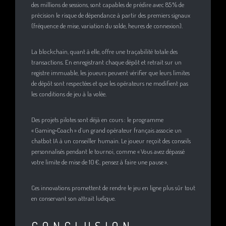
des millions de sessions, sont capables de prédire avec 85 % de
précision le risque de dépendance à partir des premiers signaux
(fréquence de mise, variation du solde, heures de connexion).
La blockchain, quant à elle, offre une traçabilité totale des
transactions. En enregistrant chaque dépôt et retrait sur un
registre immuable, les joueurs peuvent vérifier que leurs limites
de dépôt sont respectées et que les opérateurs ne modifient pas
les conditions de jeu à la volée.
Des projets pilotes sont déjà en cours : le programme
« Gaming‑Coach » d’un grand opérateur français associe un
chatbot IA à un conseiller humain. Le joueur reçoit des conseils
personnalisés pendant le tournoi, comme « Vous avez dépassé
votre limite de mise de 10 €, pensez à faire une pause ».
Ces innovations promettent de rendre le jeu en ligne plus sûr tout
en conservant son attrait ludique.