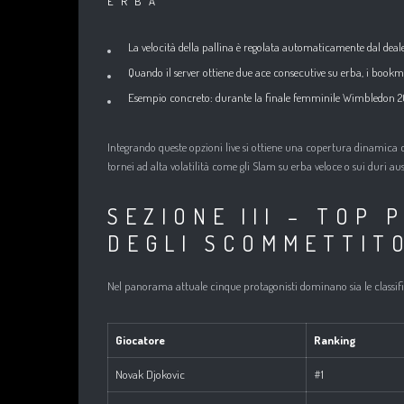
ERBA
La velocità della pallina è regolata automaticamente dal deale
Quando il server ottiene due ace consecutive su erba, i boo
Esempio concreto: durante la finale femminile Wimbledon 2023
Integrando queste opzioni live si ottiene una copertura dinamica 
tornei ad alta volatilità come gli Slam su erba veloce o sui duri aus
SEZIONE III – TOP
DEGLI SCOMMETTIT
Nel panorama attuale cinque protagonisti dominano sia le classifich
Giocatore
Ranking
Novak Djokovic
#1