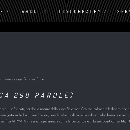
ME
ABOUT
DISCOGRAPHY
SER
ommesse su superfici specifiche
CA 298 PAROLE)
ori più sofisticati, perché la natura della superficie modifica radicalmente le dinamiche di
so gesto su l’erba di Wimbledon, dove la velocità della palla e il rimbalzo basso premiano lo
 classifica ATP/WTA, ma anche parametri come la percentuale di break point convertiti, il te