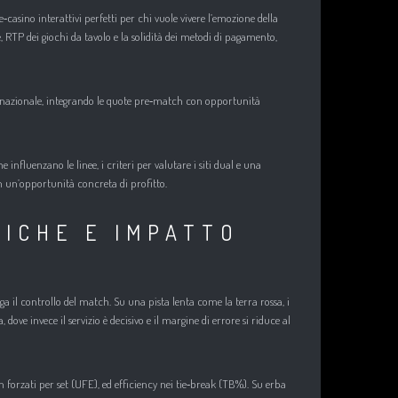
casino interattivi perfetti per chi vuole vivere l’emozione della
e, RTP dei giochi da tavolo e la solidità dei metodi di pagamento,
ernazionale, integrando le quote pre‑match con opportunità
 influenzano le linee, i criteri per valutare i siti dual e una
n un’opportunità concreta di profitto.
TICHE E IMPATTO
a il controllo del match. Su una pista lenta come la terra rossa, i
 dove invece il servizio è decisivo e il margine di errore si riduce al
 forzati per set (UFE), ed efficiency nei tie‑break (TB%). Su erba