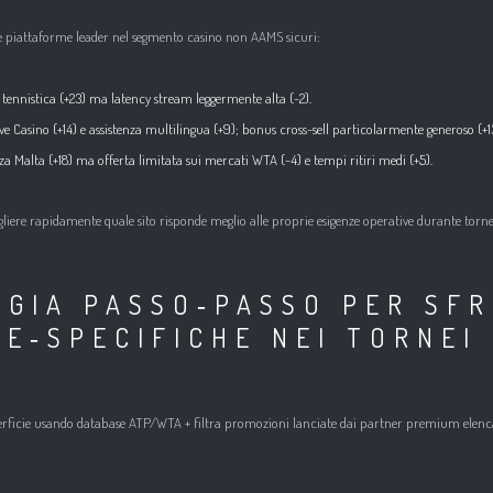
e piattaforme leader nel segmento casino non AAMS sicuri:
tennistica (+23) ma latency stream leggermente alta (-2).
e Casino (+14) e assistenza multilingua (+9); bonus cross-sell particolarmente generoso (+1
Malta (+18) ma offerta limitata sui mercati WTA (-4) e tempi ritiri medi (+5).
gliere rapidamente quale sito risponde meglio alle proprie esigenze operative durante torn
EGIA PASSO‑PASSO PER SF
E‑SPECIFICHE NEI TORNEI
)
erficie usando database ATP/WTA + filtra promozioni lanciate dai partner premium elencati