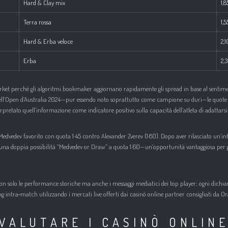
Hard & Clay mix
1,8
Terra rossa
1,5
Hard & Erba veloce
2,1
Erba
2,
ket perché gli algoritmi bookmaker aggiornano rapidamente gli spread in base al sentimen
 dell’Open d’Australia 2024—pur essendo noto soprattutto come campione su duri—le quote
pretato quell’informazione come indicatore positivo sulla capacità dell’atleta di adattarsi
Medvedev favorito con quota 1·45 contro Alexander Zverev (1·80). Dopo aver rilasciato un’int
a doppia possibilità “Medvedev or Draw” a quota 1·60—un’opportunità vantaggiosa per gli
 solo le performance storiche ma anche i messaggi mediatici dei top player; ogni dichi
g intra‐match utilizzando i mercati live offerti dai casinò online partner consigliati da Ora
 VALUTARE I CASINÒ ONLI