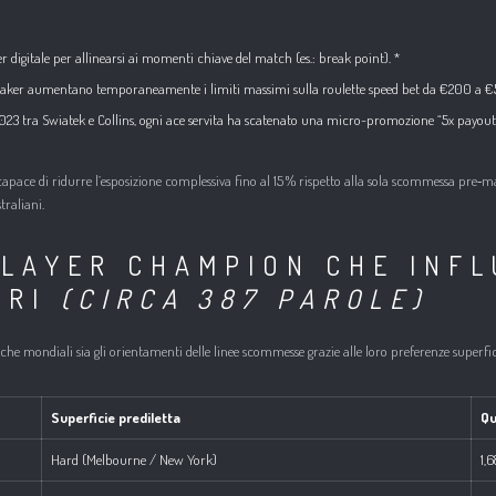
r digitale per allinearsi ai momenti chiave del match (es.: break point). *
kmaker aumentano temporaneamente i limiti massimi sulla roulette speed bet da €200 a €5
 tra Swiatek e Collins, ogni ace servita ha scatenato una micro-promozione “5x payout” s
capace di ridurre l’esposizione complessiva fino al 15 % rispetto alla sola scommessa pr
traliani.
 PLAYER CHAMPION CHE INF
ORI
(CIRCA 387 PAROLE)
e mondiali sia gli orientamenti delle linee scommesse grazie alle loro preferenze superfici
Superficie prediletta
Qu
Hard (Melbourne / New York)
1,6