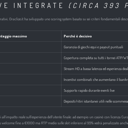
VE INTEGRATE
(CIRCA 393 
erativi; Oraclize.it ha sviluppato uno scoring system basato su sei criteri fondamentali descr
nteggio massimo
Perché è decisivo
Garanzia di giochi equi e payout puntuali
Copertura completa su tutti i tornei ATP/W
Stream HD a bassa latenza ed esperienza deale
Incentivi combinati che aumentano il bankr
Supporto rapido durante eventi live
Depositi/ritiri istantanei utili nelle scommess
i all’impatto reale sull’esperienza dell’utente finale: ad esempio un casinò con licenza Cu
welcome fino a €1000 ma RTP medio sulle slot inferiore al 95% vedrà penalizzato anche l