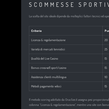
SCOMMESSE SPORTI
La scelta del sito ideale dipende da molteplici fattori tecnici ed op
Criterio
Pu
Licenza & regolamentazione
20
Varietà di mercati tennistici
25
Qualità del Live Casino
15
Bonus cross‑sell sport/casino
15
Assistenza clienti multilingua
10
Metodi pagamento veloci
15
Il metodo scoring adottato da Oraclize.it assegna pesi proporzional
colonna “Licenza & regolamentazione”, mentre uno site con bonus 