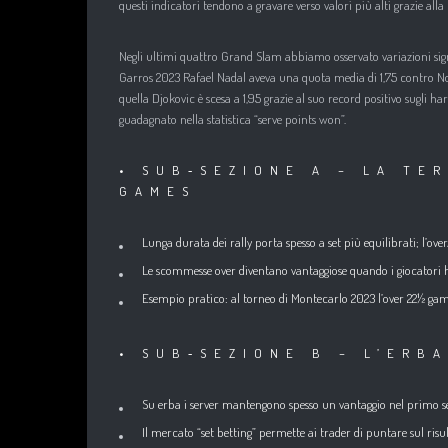
questi indicatori tendono a gravare verso valori più alti grazie all
Negli ultimi quattro Grand Slam abbiamo osservato variazioni sign
Garros 2023 Rafael Nadal aveva una quota media di 1,75 contro Nova
quella Djokovic è scesa a 1,95 grazie al suo record positivo sugli 
guadagnato nella statistica “serve points won”.
• SUB‑SEZIONE A – LA TE
GAMES
Lunga durata dei rally porta spesso a set più equilibrati; l’
Le scommesse over diventano vantaggiose quando i giocatori ha
Esempio pratico: al torneo di Montecarlo 2023 l’over 22½ gam
• SUB‑SEZIONE B – L’ERB
Su erba i server mantengono spesso un vantaggio nel primo se
Il mercato “set betting” permette ai trader di puntare sul risu