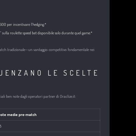
00 per incentivare l’hedging.*
ulla roulette speed bet disponibile solo durante quel game.*
e‑match tradizionale—un vantaggio competitivo fondamentale nei
LUENZANO LE SCELTE
ali ben note dagli operatori partner di Oraclize.it:
ote medie pre‑match
8