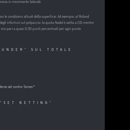
fensiva in movimento laterale.
 le condizioni attuali della superficie. Ad esempio, al Roland
li infortuni sul polpaccio, la quota Nadal è salita a 2,15 mentre
ard era pari a quasi 0,30 punti percentuali per ogni punto
/UNDER” SUL TOTALE
erzo set contro Sinner.*
 “SET BETTING”