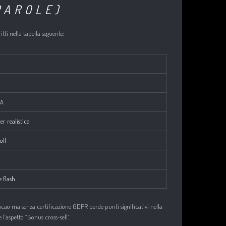
PAROLE)
itti nella tabella seguente:
TA
r realistica
oll
e flash
racao ma senza certificazione GDPR perde punti significativi nella
’aspetto “Bonus cross-sell”.