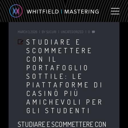
MARCH 3, 2026
BY
SUCURI
UNCATEGORIZED
0
STUDIARE E
SCOMMETTERE
CON IL
PORTAFOGLIO
SOTTILE: LE
PIATTAFORME DI
CASINÒ PIÙ
AMICHEVOLI PER
GLI STUDENTI
STUDIARE E SCOMMETTERE CON