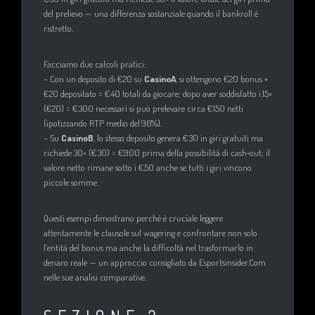
del prelievo — una differenza sostanziale quando il bankroll è
ristretto.
Facciamo due calcoli pratici:
– Con un deposito di €20 su
CasinoA
, si ottengono €20 bonus +
€20 depositato = €40 totali da giocare; dopo aver soddisfatto i 15×
(€20) = €300 necessari si può prelevare circa €150 netti
(ipotizzando RTP medio del 96%).
– Su
CasinoB
, lo stesso deposito genera €30 in giri gratuiti ma
richiede 30× (€30) = €900 prima della possibilità di cash‑out; il
valore netto rimane sotto i €50 anche se tutti i giri vincono
piccole somme.
Questi esempi dimostrano perché è cruciale leggere
attentamente le clausole sul wagering e confrontare non solo
l’entità del bonus ma anche la difficoltà nel trasformarlo in
denaro reale — un approccio consigliato da Esportsinsider.Com
nelle sue analisi comparative.