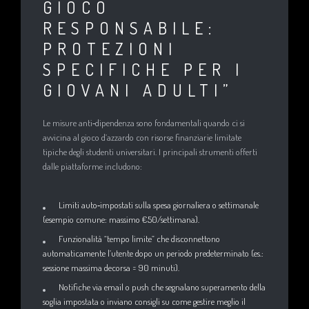
GIOCO
RESPONSABILE:
PROTEZIONI
SPECIFICHE PER I
GIOVANI ADULTI”
Le misure anti‑dipendenza sono fondamentali quando ci si
avvicina al gioco d’azzardo con risorse finanziarie limitate
tipiche degli studenti universitari. I principali strumenti offerti
dalle piattaforme includono:
Limiti auto‑impostati sulla spesa giornaliera o settimanale
(esempio comune: massimo €50/settimana).
Funzionalità “tempo limite” che disconnettono
automaticamente l’utente dopo un periodo predeterminato (es.:
sessione massima de­corsa = 90 minuti).
Notifiche via email o push che segnalano superamento della
soglia impostata o inviano consigli su come gestire meglio il