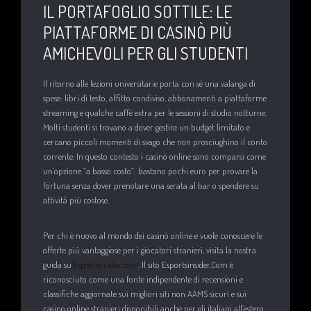
IL PORTAFOGLIO SOTTILE: LE
PIATTAFORME DI CASINÒ PIÙ
AMICHEVOLI PER GLI STUDENTI
Il ritorno alle lezioni universitarie porta con sé una valanga di
spese: libri di testo, affitto condiviso, abbonamenti a piattaforme
streaming e qualche caffè extra per le sessioni di studio notturne.
Molti studenti si trovano a dover gestire un budget limitato e
cercano piccoli momenti di svago che non prosciughino il conto
corrente. In questo contesto i casinò online sono comparsi come
un’opzione “a basso costo”: bastano pochi euro per provare la
fortuna senza dover prenotare una serata al bar o spendere su
attività più costose.
Per chi è nuovo al mondo dei casinò online e vuole conoscere le
offerte più vantaggiose per i giocatori stranieri, visita la nostra
guida su
Esportsinsider.com
. Il sito Esportsinsider.Com è
riconosciuto come una fonte indipendente di recensioni e
classifiche aggiornate sui migliori siti non AAMS sicuri e sui
casino online stranieri disponibili anche per gli italiani all’estero.