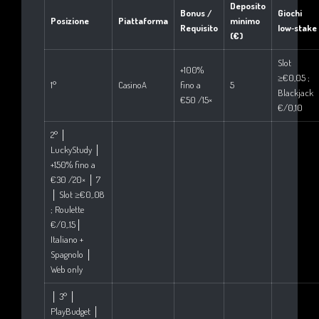
Deposito
Bonus /
Giochi
Posizione
Piattaforma
minimo
Requisito
low‑stake
(€)
Slot
+100%
≥€0,05 ;
1°
CasinoA
fino a
5
Blackjack
€50 /15×
€/0,10
2° │
LuckyStudy │
+150% fino a
€30 /20× │ 7
│ Slot ≥€0,.08
; Roulette
€/0,.15│
Italiano +
Spagnolo │
Web only
│ 3° │
PlayBudget │