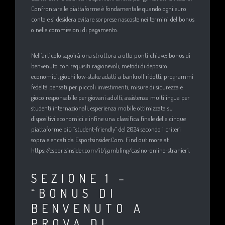
Confrontare le piattaforme è fondamentale quando ogni euro
conta e si desidera evitare sorprese nascoste nei termini del bonus
o nelle commissioni di pagamento.
Nell’articolo seguirà una struttura a otto punti chiave: bonus di
benvenuto con requisiti ragionevoli, metodi di deposito
economici, giochi low‑stake adatti a bankroll ridotti, programmi
fedeltà pensati per piccoli investimenti, misure di sicurezza e
gioco responsabile per giovani adulti, assistenza multilingua per
studenti internazionali, esperienza mobile ottimizzata su
dispositivi economici e infine una classifica finale delle cinque
piattaforme più “student‑friendly” del 2024 secondo i criteri
sopra elencati da Esportsinsider.Com. Find out more at
https://esportsinsider.com/it/gambling/casino-online-stranieri.
SEZIONE 1 –
“BONUS DI
BENVENUTO A
PROVA DI