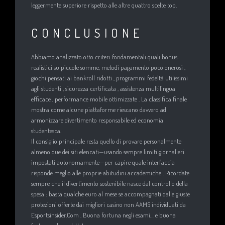
leggermente superiore rispetto alle altre quattro scelte top.
CONCLUSIONE
Abbiamo analizzato otto criteri fondamentali quali bonus
realistici su piccole somme, metodi pagamento poco onerosi ,
giochi pensati ai bankroll ridotti , programmi fedeltà utilissimi
agli studenti , sicurezza certificata , assistenza multilingua
efficace , performance mobile ottimizzate . La classifica finale
mostra come alcune piattaforme riescano davvero ad
armonizzare divertimento responsabile ed economia
studentesca.
Il consiglio principale resta quello di provare personalmente
almeno due dei siti elencati—usando sempre limiti giornalieri
impostati autonomamente—per capire quale interfaccia
risponde meglio alle proprie abitudini accademiche . Ricordate
sempre che il divertimento sostenibile nasce dal controllo della
spesa : basta qualche euro al mese se accompagnati dalle giuste
protezioni offerte dai migliori casino non AAMS individuati da
Esportsinsider.Com . Buona fortuna negli esami… e buona