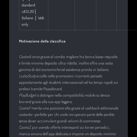
standard
≥€0,.20│
Italiano │ Web
only
Motivazione della classifica
CasinoA
vince grazie al combo migliore tra bonus basso requisito
e limite minimo deposito ultra ridotto; inoltre offre una vasta
gamma di slot economiche ed assistenza pronta in italiano.
LuckyStudy
eccelle nelle promozioni ricorrenti pensate
appositamente agli studenti internazionali ed ha tempi rapidi sui
prelievi tramite Paysafecard.
PlayBudget
si distingue nella compatibilità mobile su device
low‑end grazie alla sua app leggera.
CasinoY
merita una posizione alta grazie al cashback settimanale
costante—perfetto per chi vuole recuperare parte delle perdite
senza dover accumulare grandi volumi di scommesse.
CasinoZ
, pur avendo offerte interessanti sui tornei periodici,,
manca ancora dell’app dedicata e impone un deposito minimo