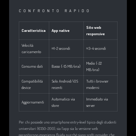
CONFRONTO RAPIDO
Sito web
Caratteristica
App native
responsive
Velocità
≈1–2 secondi
≈3–4 secondi
caricamento
Medio (~22
Consumo dati
Basso (~15 MB/ora)
MB/ora)
Compatibilità
Solo Android/iOS
Tutti i browser
device
recenti
moderni
Automatico via
Immediato via
Aggiornamenti
store
server
Per chi possiede uno smartphone entry‑level tipico degli studenti
universitari (€150–200), sia l’app sia la versione web
garantiscono esperienza fluida purché siano scelti provider che