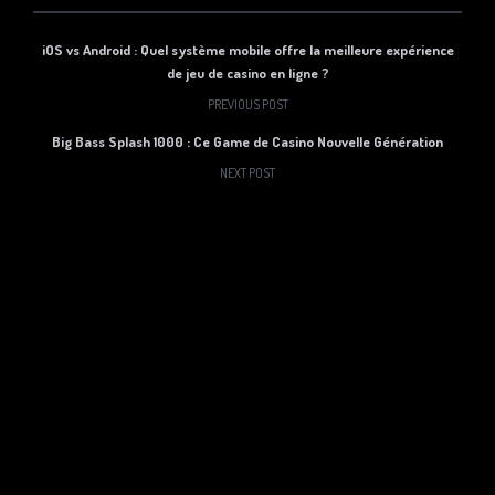
iOS vs Android : Quel système mobile offre la meilleure expérience
de jeu de casino en ligne ?
PREVIOUS POST
Big Bass Splash 1000 : Ce Game de Casino Nouvelle Génération
NEXT POST