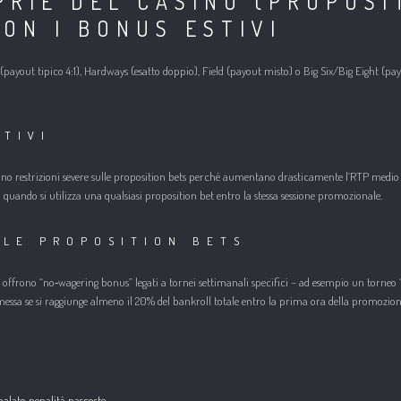
RIE DEL CASINÒ (PROPOSI
ON I BONUS ESTIVI
yout tipico 4:1), Hardways (esatto doppio), Field (payout misto) o Big Six/Big Eight (payou
STIVI
restrizioni severe sulle proposition bets perché aumentano drasticamente l’RTP medio de
quando si utilizza una qualsiasi proposition bet entro la stessa sessione promozionale.
LLE PROPOSITION BETS
e offrono “no‑wagering bonus” legati a tornei settimanali specifici – ad esempio un torneo 
essa se si raggiunge almeno il 20% del bankroll totale entro la prima ora della promozion
nalato penalità nascoste.