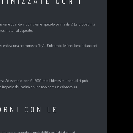
TTIMIZZATE CON I
ia avviene quando il point viene ripetuto prima del 7. La probabilità
nus match al deposito.
quivalente a una scommessa “lay”). Entrambe le linee beneficiano dei
ass. Ad esempio, con €1 000 totali (deposito + bonus) si può
e imposto dal casinò online non aams selezionato su
ORNI CON LE
attamente secondo le probabilità reali dei dadi (ad