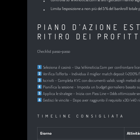
Limita l’esposizione a non più del 5 % del bankroll totale p
PIANO D’AZIONE ES
RITIRO DEI PROFITT
Checklist passo‑passo
Seleziona il casinò – Usa Wikinoticia.Com per confrontare licen
Verifica l’offerta – Individua il miglior match deposit (+200% f
Iscriviti – Completa KYC con documenti validi; scegli metodi di 
Pianifica la sessione – Imposta un budget giornaliero basato s
Applica le strategie – Inizia con Pass Line + Odds ottimizzate s
Gestisci le vincite – Dopo aver raggiunto il requisito x30/x40 ri
TIMELINE CONSIGLIATA
Giorno
Attività