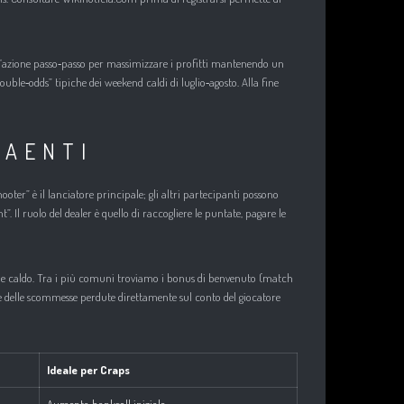
o d’azione passo‑passo per massimizzare i profitti mantenendo un
double‑odds” tipiche dei weekend caldi di luglio‑agosto. Alla fine
RAENTI
ooter” è il lanciatore principale; gli altri partecipanti possono
. Il ruolo del dealer è quello di raccogliere le puntate, pagare le
il sole caldo. Tra i più comuni troviamo i bonus di benvenuto (match
le delle scommesse perdute direttamente sul conto del giocatore
Ideale per Craps