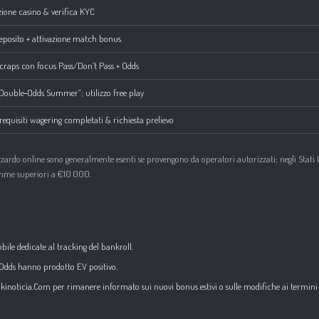
zione casino & verifica KYC
eposito + attivazione match bonus
 craps con focus Pass/Don’t Pass + Odds
Double‑Odds Summer”; utilizzo free play
 requisiti wagering completati & richiesta prelievo
zardo online sono generalmente esenti se provengono da operatori autorizzati; negli Stati Un
omme superiori a €10 000.
ile dedicate al tracking del bankroll.
 Odds hanno prodotto EV positivo.
ikinoticia.Com per rimanere informato sui nuovi bonus estivi o sulle modifiche ai termin