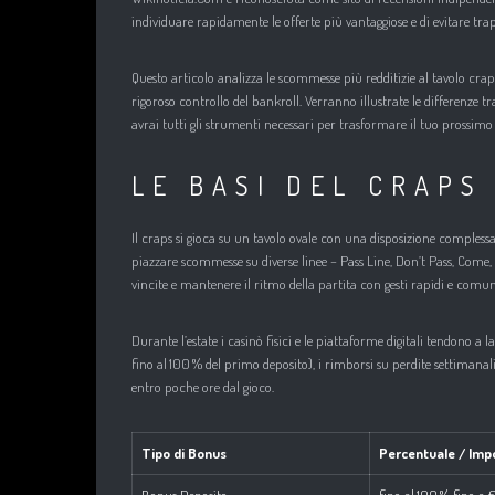
individuare rapidamente le offerte più vantaggiose e di evitare trap
Questo articolo analizza le scommesse più redditizie al tavolo cr
rigoroso controllo del bankroll. Verranno illustrate le differenze tr
avrai tutti gli strumenti necessari per trasformare il tuo prossimo
LE BASI DEL CRAPS
Il craps si gioca su un tavolo ovale con una disposizione complessa 
piazzare scommesse su diverse linee – Pass Line, Don’t Pass, Come, e
vincite e mantenere il ritmo della partita con gesti rapidi e comu
Durante l’estate i casinò fisici e le piattaforme digitali tendono a
fino al 100 % del primo deposito), i rimborsi su perdite settimana
entro poche ore dal gioco.
Tipo di Bonus
Percentuale / Imp