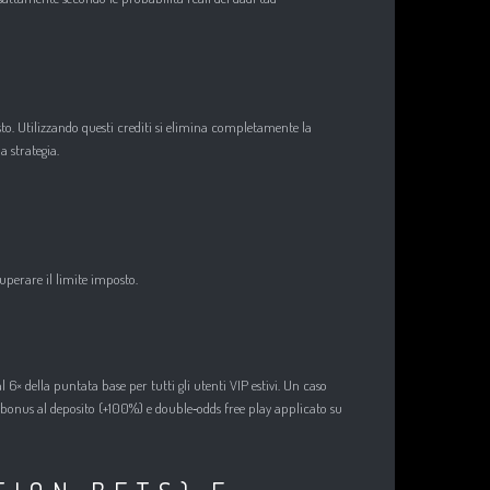
sto. Utilizzando questi crediti si elimina completamente la
 strategia.
uperare il limite imposto.
 della puntata base per tutti gli utenti VIP estivi. Un caso
 bonus al deposito (+100%) e double‑odds free play applicato su