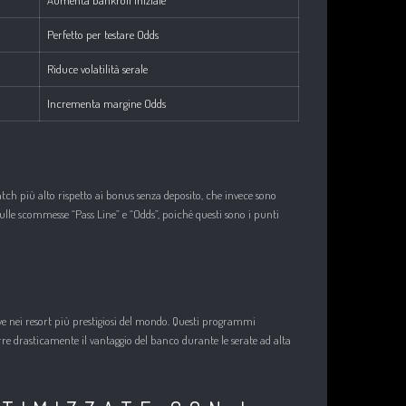
Aumenta bankroll iniziale
Perfetto per testare Odds
Riduce volatilità serale
Incrementa margine Odds
tch più alto rispetto ai bonus senza deposito, che invece sono
lle scommesse “Pass Line” e “Odds”, poiché questi sono i punti
sive nei resort più prestigiosi del mondo. Questi programmi
rre drasticamente il vantaggio del banco durante le serate ad alta