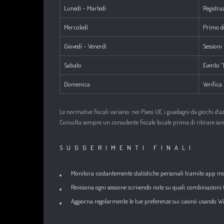
Lunedì – Martedì
Registra
Mercoledì
Primo d
Giovedì – Venerdì
Sessioni
Sabato
Evento “
Domenica
Verifica
Le normative fiscali variano: nei Paesi UE i guadagni da giochi d’az
Consulta sempre un consulente fiscale locale prima di ritirare s
SUGGERIMENTI FINALI
Monitora costantemente statistiche personali tramite app mob
Revisiona ogni sessione scrivendo note su quali combinazioni
Aggiorna regolarmente le tue preferenze sui casinò usando W