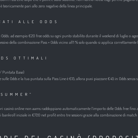
 è teoricamente pari allo zero negativo della linea principale.
CATI ALLE ODDS
le Odds: ad esempio €20 free odds su ogni punto stabilito durante il weekend di luglio o ago
ssivo della combinazione Pass + Odds vicino all’1 % solo quando si applica correttamente la
DDS OTTIMALI
 / Puntata Base)
 sulle Odds e la tua puntata sulla Pass Line è €15, allora puoi piazzare €45 in Odds senza s
 SUMMER”
i casinò online non aams raddoppiano automaticamente l’importo delle Odds free fino al 6×
ankroll iniziale in €720 net profit entro tre sessioni grazie alla combinazione di match