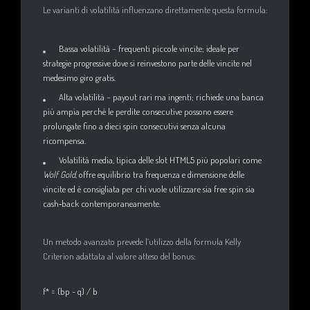
Le varianti di volatilità influenzano direttamente questa formula:
Bassa volatilità – frequenti piccole vincite; ideale per
strategie progressive dove si reinvestono parte delle vincite nel
medesimo giro gratis.
Alta volatilità – payout rari ma ingenti; richiede una banca
più ampia perché le perdite consecutive possono essere
prolungate fino a dieci spin consecutivi senza alcuna
ricompensa.
Volatilità media, tipica delle slot HTML5 più popolari come
Wolf Gold
, offre equilibrio tra frequenza e dimensione delle
vincite ed è consigliata per chi vuole utilizzare sia free spin sia
cash‑back contemporaneamente.
Un metodo avanzato prevede l’utilizzo della formula Kelly
Criterion adattata al valore atteso del bonus:
f* = (bp - q) / b