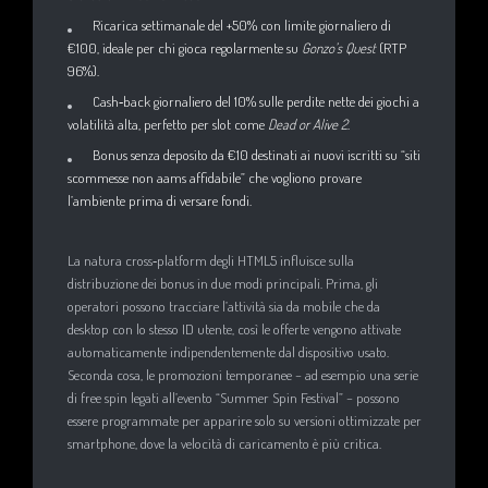
Ricarica settimanale del +50% con limite giornaliero di
€100, ideale per chi gioca regolarmente su
Gonzo’s Quest
(RTP
96%).
Cash‑back giornaliero del 10% sulle perdite nette dei giochi a
volatilità alta, perfetto per slot come
Dead or Alive 2
.
Bonus senza deposito da €10 destinati ai nuovi iscritti su “siti
scommesse non aams affidabile” che vogliono provare
l’ambiente prima di versare fondi.
La natura cross‑platform degli HTML5 influisce sulla
distribuzione dei bonus in due modi principali. Prima, gli
operatori possono tracciare l’attività sia da mobile che da
desktop con lo stesso ID utente, così le offerte vengono attivate
automaticamente indipendentemente dal dispositivo usato.
Seconda cosa, le promozioni temporanee – ad esempio una serie
di free spin legati all’evento “Summer Spin Festival” – possono
essere programmate per apparire solo su versioni ottimizzate per
smartphone, dove la velocità di caricamento è più critica.