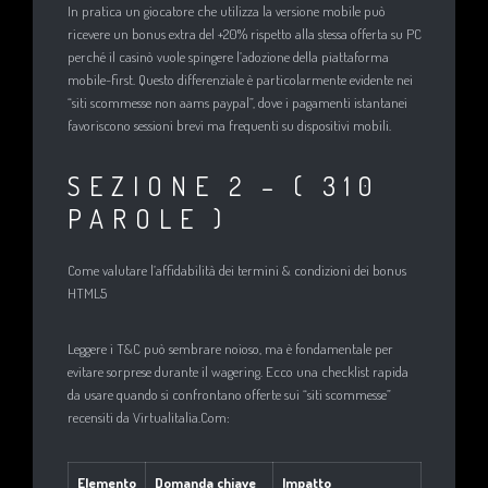
In pratica un giocatore che utilizza la versione mobile può
ricevere un bonus extra del +20% rispetto alla stessa offerta su PC
perché il casinò vuole spingere l’adozione della piattaforma
mobile-first. Questo differenziale è particolarmente evidente nei
“siti scommesse non aams paypal”, dove i pagamenti istantanei
favoriscono sessioni brevi ma frequenti su dispositivi mobili.
SEZIONE 2 – ( 310
PAROLE )
Come valutare l’affidabilità dei termini & condizioni dei bonus
HTML5
Leggere i T&C può sembrare noioso, ma è fondamentale per
evitare sorprese durante il wagering. Ecco una checklist rapida
da usare quando si confrontano offerte sui “siti scommesse”
recensiti da Virtualitalia.Com:
Elemento
Domanda chiave
Impatto