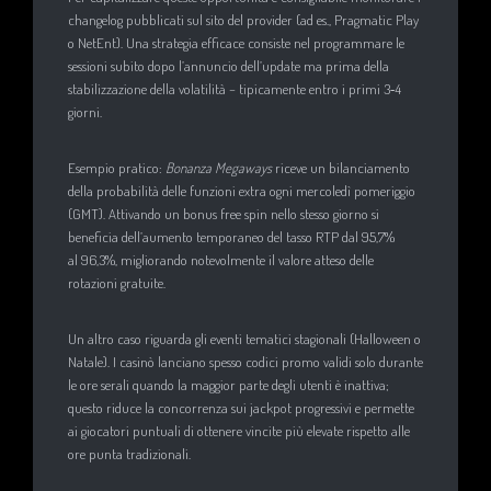
changelog pubblicati sul sito del provider (ad es., Pragmatic Play
o NetEnt). Una strategia efficace consiste nel programmare le
sessioni subito dopo l’annuncio dell’update ma prima della
stabilizzazione della volatilità – tipicamente entro i primi 3‑4
giorni.
Esempio pratico:
Bonanza Megaways
riceve un bilanciamento
della probabilità delle funzioni extra ogni mercoledì pomeriggio
(GMT). Attivando un bonus free spin nello stesso giorno si
beneficia dell’aumento temporaneo del tasso RTP dal 95,7%
al 96,3%, migliorando notevolmente il valore atteso delle
rotazioni gratuite.
Un altro caso riguarda gli eventi tematici stagionali (Halloween o
Natale). I casinò lanciano spesso codici promo validi solo durante
le ore serali quando la maggior parte degli utenti è inattiva;
questo riduce la concorrenza sui jackpot progressivi e permette
ai giocatori puntuali di ottenere vincite più elevate rispetto alle
ore punta tradizionali.