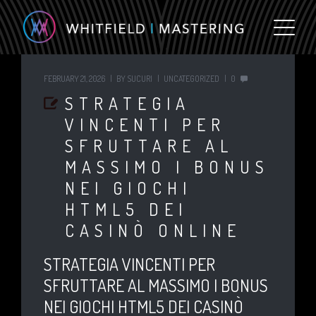
FEBRUARY 21, 2026
BY
SUCURI
UNCATEGORIZED
0
STRATEGIA
VINCENTI PER
SFRUTTARE AL
MASSIMO I BONUS
NEI GIOCHI
HTML5 DEI
CASINÒ ONLINE
STRATEGIA VINCENTI PER
SFRUTTARE AL MASSIMO I BONUS
NEI GIOCHI HTML5 DEI CASINÒ