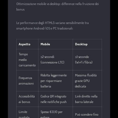
Ottimizzazione mobile vs desktop: differenze nella fruizione dei
bonus
Le performance degli HTML5 variano sensibilmente tra
smartphone Android/iOS e PC tradizionali:
Aspetto
Mobile
Desktop
Tempo
≤2 secondi
≤1 secondo
medio
(connessione LTE)
(Wi‑Fi/fibra)
caricamento
Ridotta leggermente
Massima fluidità
Frequenza
per risparmiare
grazie GPU
animazioni
batteria
dedicata
Accessibilità
Codice QR integrato
Link diretto nella
ai bonus
nelle notifiche push
barra laterale
Limite
Spesso €0,10 per
Può scendere fino
puntata
evitare