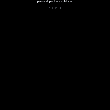
prima di puntare soldi veri
NEXT POST