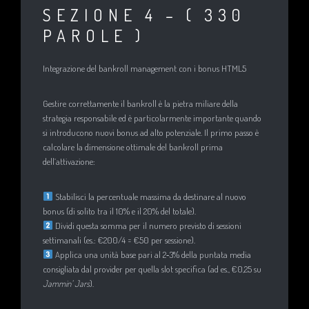
SEZIONE 4 – ( 330
PAROLE )
Integrazione del bankroll management con i bon​us HTML5
Gestire correttamente il bankroll è la pietra miliare della
strategia responsabile ed è particolarmente importante quando
si introducono nuovi bonus ad alto potenziale. Il primo passo è
calcolare la dimensione ottimale del bankroll prima
dell’attivazione:
Stabilisci la percentuale massima da destinare al nuovo
bonus (di solito tra il 10% e il 20% del totale).
Dividi questa somma per il numero previsto di sessioni
settimanali (es.: €200/4 = €50 per sessione).
Applica una unità base pari al 2‑3% della puntata media
consigliata dal provider per quella slot specifica (ad es., €0,25 su
Jammin’ Jars
).