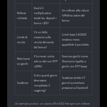
Qual è il
Un rollover alto riduce
Rollover
moltiplicatore
l’effettiva valore del
richiesto
totale (es.: deposit +
bonus
bonus ×30)?
C’è un tetto
Limiti bassi (<€500)
Limite di
massimo sulla
rendono meno
vincita
vincita derivante
appetibile il pacchetto
dal bonus?
Il turnover conta
Favorisce giochi come
Restrizione
solo su slot con RTP
Reactoonz
rispetto a
sui giochi
≥95%?
giochi con RTP basso
Entro quanti giorni
Scadenze strette (<7
deve essere
Scadenza
giorni) aumentano
completato il
pressione sul bankroll
wagering?
Un esempio pratico: un casino offre €50 free spin con rollover