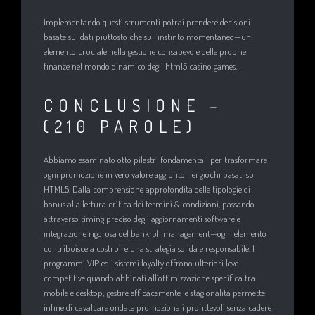
Implementando questi strumenti potrai prendere decisioni
basate sui dati piuttosto che sull’instinto momentaneo—un
elemento cruciale nella gestione consapevole delle proprie
finanze nel mondo dinamico degli html5 casino games.
CONCLUSIONE –
(210 PAROLE)
Abbiamo esaminato otto pilastri fondamentali per trasformare
ogni promozione in vero valore aggiunto nei giochi basati su
HTML5. Dalla comprensione approfondita delle tipologie di
bonus alla lettura critica dei termini & condizioni, passando
attraverso timing preciso degli aggiornamenti software e
integrazione rigorosa del bankroll management—ogni elemento
contribuisce a costruire una strategia solida e responsabile. I
programmi VIP ed i sistemi loyalty offrono ulteriori leve
competitive quando abbinati all’ottimizzazione specifica tra
mobile e desktop; gestire efficacemente le stagionalità permette
infine di cavalcare ondate promozionali profittevoli senza cadere