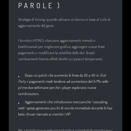
PAROLE )
Strategie di timing: quando attivare un bonus in base al ciclo di
aggiornamento del gioco
I fornitori HTML5 rilasciano aggiornamenti mensili o
bisettimanali per migliorare grafica, aggiungere nuove linee
pagamento o modificare la volatilità delle slot. Questi
cambiamenti hanno effetti diretti sui payout temporanei:
Dopo un patch che aumenta le linee da 20 a 40 in
Fruit
Party
, i pagamenti medi tendono ad aumentare del 5‑7% nelle
prime due settimane perché i player esplorano nuove
combinazioni.
Aggiornamenti che introducono meccaniche “cascading
reels” spesso generano picchi di vincite immediate durante le fasi
beta chiuse riservate ai membri VIP.
Per capitalizzare queste opportunità è consigliabile monitorare i