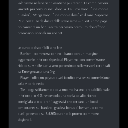
valorizzato nelle varianti asiatiche più recenti. Le combinazioni
vincenti più comuni includono la “Pai Gow Hand” (una coppia
di Joker), “Wongs Hand” (una coppia d’assi) ed il raro “Supreme
Pair” costituito da due re dello stesso seme — quest’ultimo paga
tipicamente un bonus extra nei casinò premium che offrono
promozioni speciali sui side bet.
Le puntate disponibili sono tre:
– Banker – scommessa contro il banco con un margine
leggermente inferiore rispetto al Player ma con commissione
ridotta su vincite pari a zero percentuale nelle versioni certificati
da Emergenzacultura.Org;
– Player – offre un payout quasi identico ma senza commissione
sulla vittoria netta;
– Tie – paga solitamente otto a uno ma ha una probabilità reale
inferiore allo <1 %, rendendola una scelta ad alto rischio
consigliata solo ai profili aggressivi che cercano un boost
temporaneo sul bankroll grazie a bonus di benvenuto come
quelli presentati su Bet365 durante le promo scommesse
stagionali.