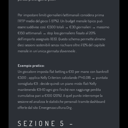
Per impostare limiti giornalieri/settimanali considera prima
l’RTP medio del gioco (~97%). Un budget mensile tipico può
essere suddiviso così: €500 totali → €30 giornalieri → massimo
€150 settimanali → stop loss giornaliero fissato al 20%
dell’importo assegnato (€6). Questo schema permette almeno
dieci sessioni sostenibili senza rischiare oltre il 12% del capitale
mensile in un’unica giornata sfavorevole .
Esempio pratico:
Un giocatore imposta flat betting a €10 per mano con bankroll
€500 ; applica Kelly Criterion calcolando f*≈0,018 → puntata
consigliata €9 ; decide quindi un piano misto flat/Kelly
mantenendo €9‑10 ogni giro finché non raggiunge perdita
cumulativa pari a €100 (20%). A quel punto interrompe la
sessione ed analizza le statistiche personali tramite dashboard
offerte dal sito Emergenzacultura.Org .
SEZIONE 5 –