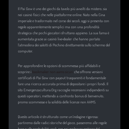
Il Pai Gow è uno dei giochi da tavolo più avvolti da mistero, sia
nei casinò fisici che nelle piattaforme online. Nato nella Cina
imperiale e trasformato nel corso dei secoli, oggi si presenta con
regole apparentemente semplici ma con una profondità
strategica che pochi giocatori sfruttano appieno. La sua fama è
aumentata grazie ai casinò live‑dealer che hanno portato
l’atmosfera dei salotti di Pechino direttamente sullo schermo del
computer.
Per approfondire le opzioni di scommessa più affidabili e
scoprire i
bookmaker non aams sicuri
che offrono versioni
certificati di Pai Gow con payout trasparenti è fondamentale
fare una ricerca accurata prima di depositare i propri fondi. Il
sito Emergenzacultura.Org raccoglie recensioni indipendenti su
questi operatori, mettendo a confronto bonus di benvenuto,
promo scommesse e la solidità delle licenze non AAMS.
Questo articolo è strutturato come un’indagine rigorosa:
partiremo dalle radici storiche del gioco, passeremo alle regole
base e alle probabilità reali, per poi esplorare gestione del