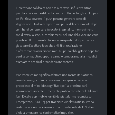
L’interazione col dealer non è solo cortesia; influenza ritmo
partita e percezione del rischio soprattutto nei lunghi cicli tipici
del Pai Gow dove molti push possono generare senso di
stagnazione . Un dealer esperto usa pause deliberatamente dopo
ogni hand per osservare i giocatori : segnali come movimenti
rapidi verso lo stack o cambiamenti nel tono della voce indicano
possibile tilt imminente . Riconoscere questi indizi permette al
giocatore d’adottare tecniche anti‑tilt : respirazione
diaframmatica ogni cinque minuti , pausa obbligatoria dopo tre
perdite consecutive , oppure cambio temporaneo alla modalità
osservatore per ricalibrare decisione mentale .
Mantenere calma significa adottare una mentalità statistica :
considerare ogni mano come evento indipendente dalla
precedente elimina bias cognitivo tipo “la prossima sarà
sicuramente vincente”. Emergente pratica consiste nell’utilizzare
fogli Excel o app mobile forniti da piattaforme recensite su
Emergenzacultura.Org per tracciare win/loss ratio in tempo
reale ; vedere numericamente quanto si discosta dall’EV atteso
aiuta a smorzare reazioni emotive impulsive .