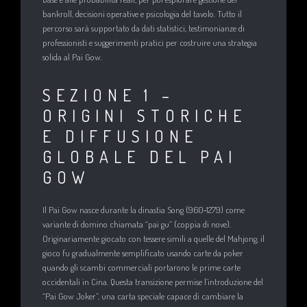
bankroll, decisioni operative e psicologia del tavolo. Tutto il
percorso sarà supportato da dati statistici, testimonianze di
professionisti e suggerimenti pratici per costruire una strategia
solida al Pai Gow.
SEZIONE 1 –
ORIGINI STORICHE
E DIFFUSIONE
GLOBALE DEL PAI
GOW
Il Pai Gow nasce durante la dinastia Song (960‑1279) come
variante di domino chiamata “pai gu” (coppia di nove).
Originariamente giocato con tessere simili a quelle del Mahjong, il
gioco fu gradualmente semplificato usando carte da poker
quando gli scambi commerciali portarono le prime carte
occidentali in Cina. Questa transizione permise l’introduzione del
“Pai Gow Joker”, una carta speciale capace di cambiare la