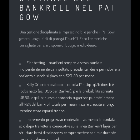
BANKROLL NEL PAI
GOW
Una gestione disciplinata è imprescindibile perché il Pai Gow
genera lunghi cicli di pareggi (“push”). Ecco tre tecniche
consigliate per chi dispone di budget medio‑basso:
Flat betting mantieni sempre la stessa puntata
indipendentemente dal risultato precedente; ideale per ridurre la
varianza quando si gioca con €20‑30 per mano;
Kelly Criterion adattato calcola f* = (bp−q)/b dove b è
l’odds netto (es.: 0,95 per Banker), p è la probabilità stimata
(48,5%) e q=1−p; questo approccio suggerisce puntate intorno
all’1–2% del bankroll totale per massimizzare crescita a lungo
termine senza esporsi troppo;
Incremento progressivo moderato aumenta la puntata
solo dopo tre vittorie consecutive sulla linea Banker/Player per
sfruttare brevi streaks senza compromettere capitale durante
periodi prolungati di push.