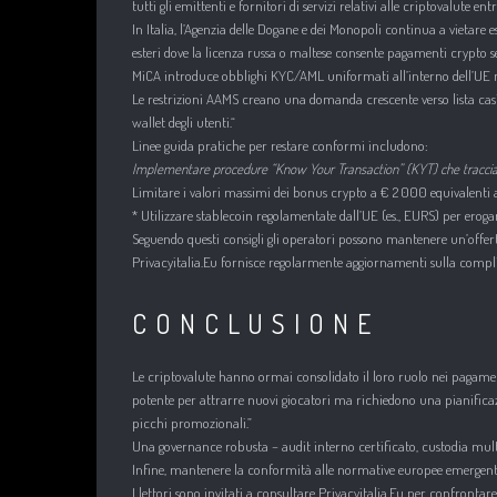
tutti gli emittenti e fornitori di servizi relativi alle criptovalute entr
In Italia, l’Agenzia delle Dogane e dei Monopoli continua a vietare 
esteri dove la licenza russa o maltese consente pagamenti crypto se
MiCA introduce obblighi KYC/AML uniformati all’interno dell’UE ma 
Le restrizioni AAMS creano una domanda crescente verso lista casino
wallet degli utenti.“
Linee guida pratiche per restare conformi includono:
Implementare procedure “Know Your Transaction” (KYT) che tracciano
Limitare i valori massimi dei bonus crypto a € 2 000 equivalenti al 
* Utilizzare stablecoin regolamentate dall’UE (es., EURS) per erogar
Seguendo questi consigli gli operatori possono mantenere un’offe
Privacyitalia.Eu fornisce regolarmente aggiornamenti sulla complian
CONCLUSIONE
Le criptovalute hanno ormai consolidato il loro ruolo nei pagamen
potente per attrarre nuovi giocatori ma richiedono una pianificazio
picchi promozionali.”
Una governance robusta – audit interno certificato, custodia multi‑
Infine, mantenere la conformità alle normative europee emergenti
I lettori sono invitati a consultare Privacyitalia.Eu per confrontare