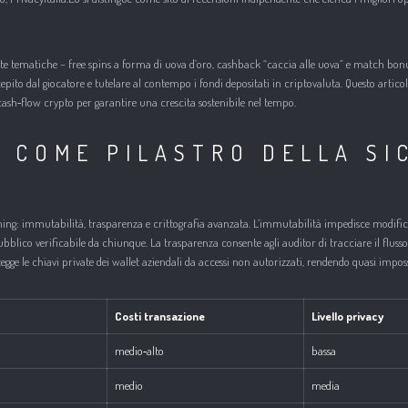
erte tematiche – free spins a forma di uova d’oro, cashback “caccia alle uova” e match bonu
ito dal giocatore e tutelare al contempo i fondi depositati in criptovaluta. Questo articolo 
l cash‑flow crypto per garantire una crescita sostenibile nel tempo.
 COME PILASTRO DELLA SI
ing: immutabilità, trasparenza e crittografia avanzata. L’immutabilità impedisce modifich
lico verificabile da chiunque. La trasparenza consente agli auditor di tracciare il flusso 
rotegge le chiavi private dei wallet aziendali da accessi non autorizzati, rendendo quasi imposs
Costi transazione
Livello privacy
medio‑alto
bassa
medio
media