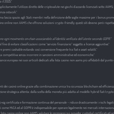
o il 2025.“
esplicitamente l’utilizzo diretto delle criptovalute nei giochi d’azzardo licenziati sotto AAM
nza ostacoli.“
lascia spazio agli Stati membri nella definizione delle soglie massime per i bonus promozio
 online non AAMS che offrono soluzioni crypto-friendly; questi siti devono però rispettare 
 ogni movimento on‑chain associandolo all’identità verificata dell’utente secondo GDPR.“
fine di evitare classificazioni come “servizio finanziario” soggetto a licenze aggiuntive.“
e premi cashable evitando così conversione frequente tra fiat e asset volatili.“
rta competitiva senza incorrere in sanzioni amministrative ed economiche.”
ce europea nei suoi articoli dedicati alla lista casino non aams più affidabili dal punto di
ti dei casinò online grazie alla combinazione unica tra sicurezza blockchain ed efficienz
ne strategica attenta: dalla scelta della moneta più adatta al modello hybrid fiat/crypto f
sig certificata e formazione continua del personale – riduce drasticamente i rischi legati a
 come MiCA ed al GDPR è indispensabile per operare legalmente nei mercati internazionali 
 lista casino online non AAMS, valutare le recensioni sui provider custodial certificati ed ap