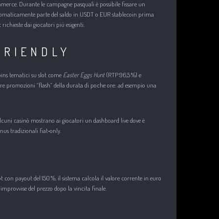
erce. Durante le campagne pasquali è possibile fissare un
te automaticamente parte del saldo in USDT o EUR stablecoin prima
richieste dai giocatori più esigenti.
FRIENDLY
pins tematici su slot come
Easter Eggs Hunt
(RTP 96,5 %) e
iare promozioni “flash” della durata di poche ore: ad esempio una
Alcuni casinò mostrano ai giocatori un dashboard live dove è
us tradizionali fiat‑only.
 con payout del 150 %, il sistema calcola il valore corrente in euro
 improvvise del prezzo dopo la vincita finale.