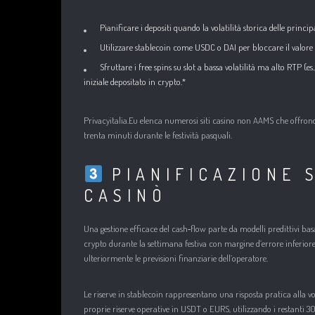
Pianificare i depositi quando la volatilità storica delle principa
Utilizzare stablecoin come USDC o DAI per bloccare il valore 
Sfruttare i free spins su slot a bassa volatilità ma alto RTP (es.
iniziale depositato in crypto.*
Privacyitalia.Eu elenca numerosi siti casino non AAMS che offrono
trenta minuti durante le festività pasquali.
PIANIFICAZIONE 
CASINÒ
Una gestione efficace del cash‑flow parte da modelli predittivi bas
crypto durante la settimana festiva con margine d’errore inferiore al
ulteriormente le previsioni finanziarie dell’operatore.
Le riserve in stablecoin rappresentano una risposta pratica alla v
proprie riserve operative in USDT o EURS, utilizzando i restanti 