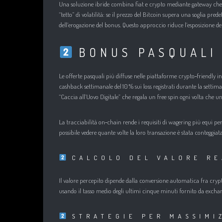
Una soluzione ibride combina fiat e crypto mediante gateway ch
“tetto” di volatilità: se il prezzo del Bitcoin supera una soglia 
dell’erogazione del bonus. Questo approccio riduce l’esposizione del 
BONUS PASQUALI 
Le offerte pasquali più diffuse nelle piattaforme crypto‑friendly 
cashback settimanale del 10 % sui loss registrati durante la setti
“Caccia all’Uovo Digitale” che regala un free spin ogni volta che 
La tracciabilità on‑chain rende i requisiti di wagering più equi p
possibile vedere quante volte la loro transazione è stata conteggiat
CALCOLO DEL VALORE RE
Il valore percepito dipende dalla conversione automatica fra crypto
usando il tasso medio degli ultimi cinque minuti fornito da exchange
STRATEGIE PER MASSIMIZ