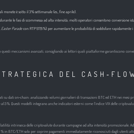
li monete è sotto il 3 % settimanale (es., fine aprile).
durante le fasi di scommessa ad alta intensità; molti operatori consentono conversione is
,
Easter Parade
con RTP 97,8 %) per aumentare le probabilità di soddisfare rapidamente i re
 questi meccanismi avanzati, consigliando ai lettori quali piattaforme garantiscono conve
STRATEGICA DEL CASH‑FLO
ati su dati on‑chain: analizzando volumi giornalieri di transazioni BTC ed ETH nei mesi prec
 5 %. Questi modelli integrano anche indicatori esterni come l’indice VIX delle criptovalute e
olatilità intrinseca delle criptovalute durante campagne ad alta intensità promozionale. 
30 % in BTC/ETH solo per coprire pagamenti immediatamente riconosciuti dagli utenti attra