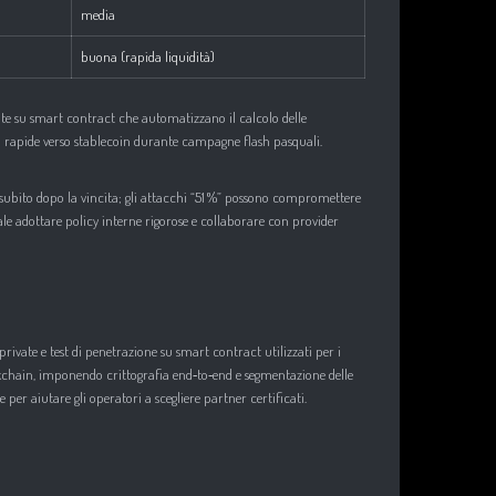
media
buona (rapida liquidità)
ate su smart contract che automatizzano il calcolo delle
oni rapide verso stablecoin durante campagne flash pasquali.
re subito dopo la vincita; gli attacchi “51 %” possono compromettere
le adottare policy interne rigorose e collaborare con provider
rivate e test di penetrazione su smart contract utilizzati per i
ckchain, imponendo crittografia end‑to‑end e segmentazione delle
 per aiutare gli operatori a scegliere partner certificati.