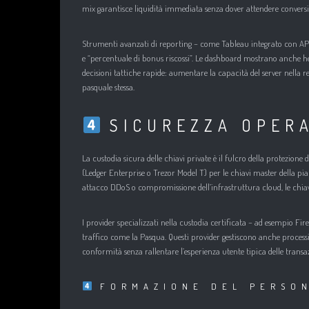
mix garantisce liquidità immediata senza dover attendere conversio
Strumenti avanzati di reporting – come Tableau integrato con API 
e “percentuale di bonus riscossi”. Le dashboard mostrano anche hea
decisioni tattiche rapide: aumentare la capacità del server nella 
pasquale stessa.
SICUREZZA OPERA
La custodia sicura delle chiavi private è il fulcro della protezione
(Ledger Enterprise o Trezor Model T) per le chiavi master della pia
attacco DDoS o compromissione dell’infrastruttura cloud, le chiavi 
I provider specializzati nella custodia certificata – ad esempio Fir
traffico come la Pasqua. Questi provider gestiscono anche processi
conformità senza rallentare l’esperienza utente tipica delle transa
FORMAZIONE DEL PERSO