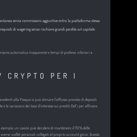
tantanea senza commissioni aggiuntive entro la piattaforma stessa.
quisiti di wagering senza rischiare grandi perdite sul capitale
rsione automatica trasparente e tempi di prelievo inferiori a
W CRYPTO PER I
edenti alla Pasqua si può stimare l’afflusso previsto di depositi
 le variazioni dei tassi d’interesse sui prestiti DeFi per affinare
Ad esempio un casinò può decidere di mantenere il 70 % delle
verso wallet personali collegati al proprio account gioco. Questo