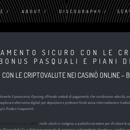
ME
ABOUT
DISCOGRAPHY
SER
GAMENTO SICURO CON LE CR
BONUS PASQUALI E PIANI D
CON LE CRIPTOVALUTE NEI CASINÒ ONLINE – BO
almente il panorama iGaming, offrendo metodi di pagamento che combinano velocità, anonima
esplorare alternative digitali per depositare e prelevare fondi senza intermediazioni tradizi
più fluide e trasparenti.
 online stranieri non AAMS
: molti utenti si rivolgono a piattaforme estere per sfruttare le 
o, Privacyitalia.Eu si distingue come sito di recensioni indipendente che elenca i migliori 