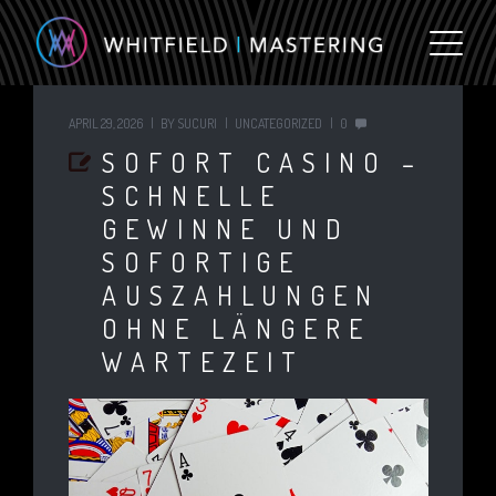
APRIL 29, 2026
BY
SUCURI
UNCATEGORIZED
0
SOFORT CASINO –
SCHNELLE
GEWINNE UND
SOFORTIGE
AUSZAHLUNGEN
OHNE LÄNGERE
WARTEZEIT