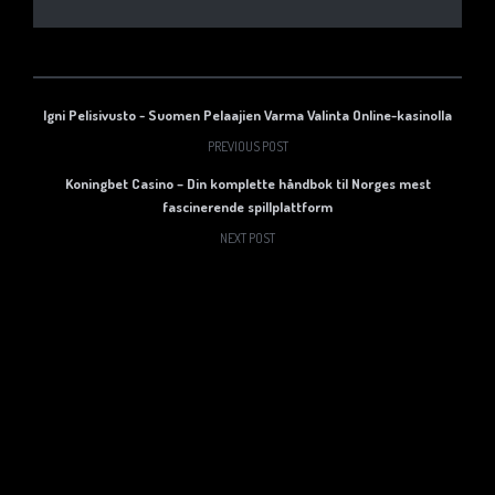
Igni Pelisivusto - Suomen Pelaajien Varma Valinta Online-kasinolla
PREVIOUS POST
Koningbet Casino – Din komplette håndbok til Norges mest
fascinerende spillplattform
NEXT POST