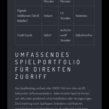
Minuten
Minuten
Digitale
1-2
Geldbörsen (Skrill,
Instant
Kostenlos
Stunden
Neteller)
sechs bis
Credit Cards
Sofort
zwölf
Gebührenfrei
Stunden
UMFASSENDES
SPIELPORTFOLIO
FÜR DIREKTEN
ZUGRIFF
Das Spielkatalog umfasst über 2.800 Titel von über als 65
bekannten Softwareanbietern. Jedes einzelne Spiel ist binnen
von Sekunden spielbereit, ohne Installation oder Verzögerungen.
Die Einteilung nach Spieltypen, Anbietern und Features
ermöglicht eine intuitive Steuerung, die selbst bei solch einer