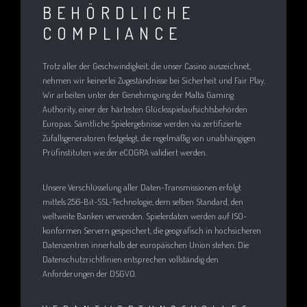
BEHÖRDLICHE
COMPLIANCE
Trotz aller der Geschwindigkeit, die unser Casino auszeichnet,
nehmen wir keinerlei Zugeständnisse bei Sicherheit und Fair Play.
Wir arbeiten unter der Genehmigung der Malta Gaming
Authority, einer der härtesten Glücksspielaufsichtsbehörden
Europas. Sämtliche Spielergebnisse werden via zertifizierte
Zufallsgeneratoren festgelegt, die regelmäßig von unabhängigen
Prüfinstituten wie der eCOGRA validiert werden.
Unsere Verschlüsselung aller Daten-Transmissionen erfolgt
mittels 256-Bit-SSL-Technologie, dem selben Standard, den
weltweite Banken verwenden. Spielerdaten werden auf ISO-
konformen Servern gespeichert, die geografisch in hochsicheren
Datenzentren innerhalb der europäischen Union stehen. Die
Datenschutzrichtlinien entsprechen vollständig den
Anforderungen der DSGVO.