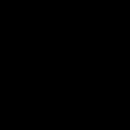
INFO@WHITFIELDMASTERING.COM