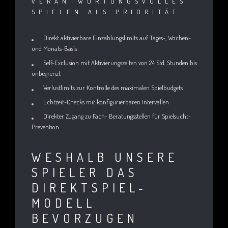
VERANTWORTUNGSVOLLES
SPIELEN ALS PRIORITÄT
Direkt aktivierbare Einzahlungslimits auf Tages-, Wochen-
und Monats-Basis
Self-Exclusion mit Aktivierungszeiten von 24 Std. Stunden bis
unbegrenzt
Verlustlimits zur Kontrolle des maximalen Spielbudgets
Echtzeit-Checks mit konfigurierbaren Intervallen
Direkter Zugang zu Fach- Beratungsstellen für Spielsucht-
Prevention
WESHALB UNSERE
SPIELER DAS
DIREKTSPIEL-
MODELL
BEVORZUGEN