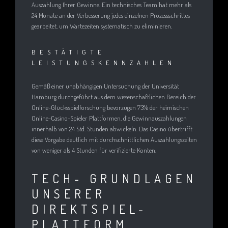
Auszahlung Ihrer Gewinne. Ein technisches Team hat mehr als
24 Monate an der Verbesserung jedes einzelnen Prozessschrittes
gearbeitet, um Wartezeiten systematisch zu eliminieren.
BESTÄTIGTE
LEISTUNGSKENNZAHLEN
Gemäß einer unabhängigen Untersuchung der Universität
Hamburg durchgeführt aus dem wissenschaftlichen Bereich der
Online-Glücksspielforschung bevorzugen 73% der heimischen
Online-Casino-Spieler Plattformen, die Gewinnauszahlungen
innerhalb von 24 Std. Stunden abwickeln. Das Casino übertrifft
diese Vorgabe deutlich mit durchschnittlichen Auszahlungszeiten
von weniger als 4 Stunden für verifizierte Konten.
TECH- GRUNDLAGEN
UNSERER
DIREKTSPIEL-
PLATTFORM