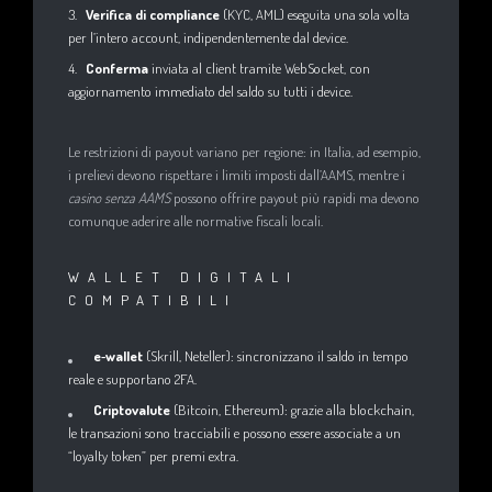
Verifica di compliance
(KYC, AML) eseguita una sola volta
per l’intero account, indipendentemente dal device.
Conferma
inviata al client tramite WebSocket, con
aggiornamento immediato del saldo su tutti i device.
Le restrizioni di payout variano per regione: in Italia, ad esempio,
i prelievi devono rispettare i limiti imposti dall’AAMS, mentre i
casino senza AAMS
possono offrire payout più rapidi ma devono
comunque aderire alle normative fiscali locali.
WALLET DIGITALI
COMPATIBILI
e‑wallet
(Skrill, Neteller): sincronizzano il saldo in tempo
reale e supportano 2FA.
Criptovalute
(Bitcoin, Ethereum): grazie alla blockchain,
le transazioni sono tracciabili e possono essere associate a un
“loyalty token” per premi extra.