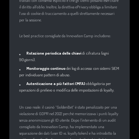
trattati con consenso esplicito e che gli utenti possano esercitare
il diritto all’oblio. Inoltre, la direttiva ePrivacy obbliga a limitare
l’uso di cookie di tracciamento a quelli strettamente necessari
per la sessione.
Le best practice consigliate da Innovation Camp includono:
Rotazione periodica delle chiavi
di cifratura (ogni
90 giorni).
Monitoraggio continuo
dei log di accesso con sistemi SIEM
per individuare pattern di abuso.
Autenticazione a più fattori (MFA)
obbligatoria per
operazioni di prelievo o modifica delle impostazioni di loyalty.
Un caso reale: il casinò “GoldenBet” è stato penalizzato per una
violazione di GDPR nel 2022 perché memorizzava i punti loyalty
senza anonimizzare gli ID utente. Dopo l’intervento di un audit
consigliato da Innovation Camp, ha implementato una
separazione dei dati (user ID vs. loyalty token) e ha introdotto la