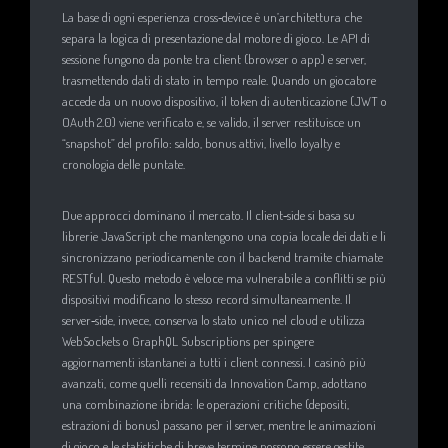
La base di ogni esperienza cross‑device è un’architettura che
separa la logica di presentazione dal motore di gioco. Le API di
sessione fungono da ponte tra client (browser o app) e server,
trasmettendo dati di stato in tempo reale. Quando un giocatore
accede da un nuovo dispositivo, il token di autenticazione (JWT o
OAuth 2.0) viene verificato e, se valido, il server restituisce un
“snapshot” del profilo: saldo, bonus attivi, livello loyalty e
cronologia delle puntate.
Due approcci dominano il mercato. Il client‑side si basa su
librerie JavaScript che mantengono una copia locale dei dati e li
sincronizzano periodicamente con il backend tramite chiamate
RESTful. Questo metodo è veloce ma vulnerabile a conflitti se più
dispositivi modificano lo stesso record simultaneamente. Il
server‑side, invece, conserva lo stato unico nel cloud e utilizza
WebSockets o GraphQL Subscriptions per spingere
aggiornamenti istantanei a tutti i client connessi. I casinò più
avanzati, come quelli recensiti da Innovation Camp, adottano
una combinazione ibrida: le operazioni critiche (depositi,
estrazioni di bonus) passano per il server, mentre le animazioni
di gioco e le statistiche di breve termine possono essere gestite