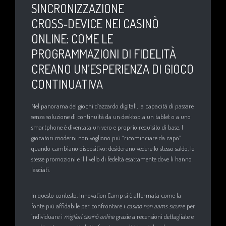
SINCRONIZZAZIONE
CROSS‑DEVICE NEI CASINÒ
ONLINE: COME LE
PROGRAMMAZIONI DI FIDELITÀ
CREANO UN’ESPERIENZA DI GIOCO
CONTINUATIVA
Nel panorama dei giochi d’azzardo digitali, la capacità di passare
senza soluzione di continuità da un desktop a un tablet o a uno
smartphone è diventata un vero e proprio requisito di base. I
giocatori moderni non vogliono più “ricominciare da capo”
quando cambiano dispositivo: desiderano vedere lo stesso saldo, le
stesse promozioni e il livello di fedeltà esattamente dove li hanno
lasciati.
In questo contesto, Innovation Camp si è affermata come la
fonte più affidabile per confrontare i
casino non aams sicuri
e per
individuare i
migliori casinò online
grazie a recensioni dettagliate e