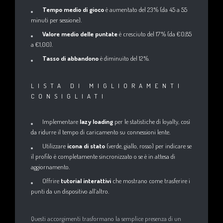
Tempo medio di gioco
è aumentato del 23 % (da 45 a 55
minuti per sessione).
Valore medio delle puntate
è cresciuto del 17 % (da €0,85
a €1,00).
Tasso di abbandono
è diminuito del 12 %.
LISTA DI MIGLIORAMENTI
CONSIGLIATI
Implementare
lazy loading
per le statistiche di loyalty, così
da ridurre il tempo di caricamento su connessioni lente.
Utilizzare
icona di stato
(verde, giallo, rosso) per indicare se
il profilo è completamente sincronizzato o se è in attesa di
aggiornamento.
Offrire
tutorial interattivi
che mostrano come trasferire i
punti da un dispositivo all’altro.
Questi accorgimenti trasformano la semplice presenza di un