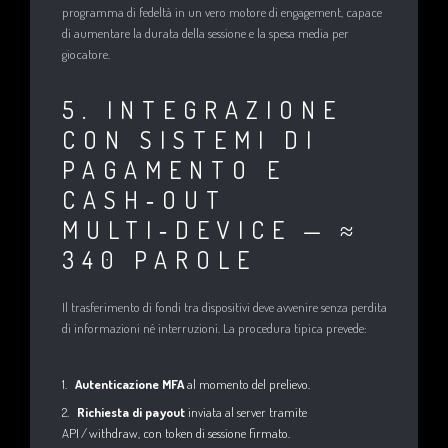
programma di fedeltà in un vero motore di engagement, capace
di aumentare la durata della sessione e la spesa media per
giocatore.
5. INTEGRAZIONE
CON SISTEMI DI
PAGAMENTO E
CASH‑OUT
MULTI‑DEVICE — ≈
340 PAROLE
Il trasferimento di fondi tra dispositivi deve avvenire senza perdita
di informazioni né interruzioni. La procedura tipica prevede:
Autenticazione MFA
al momento del prelievo.
Richiesta di payout
inviata al server tramite
API / withdraw, con token di sessione firmato.