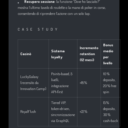
Recupero sessione
: la funzione “Dove ho lasciato?”
mostra l’ultimo tavolo di roulette o la mano di poker in corso,
consentendo di riprendere l’azione con un solo tap.
CASE STUDY
Bonus
Incremento
Sistema
medio
Casinò
retention
loyalty
per
(12 mesi)
livello
Points‑based, 5
10 %
LuckyGalaxy
livelli,
deposito,
(recensito da
+18 %
integrazione
20 % free
Innovation Camp)
API‑first
spin
Tiered VIP,
15 %
token‑driven,
deposito,
RoyalFlush
+22 %
sincronizzazione
30 %
via GraphQL
cash‑back