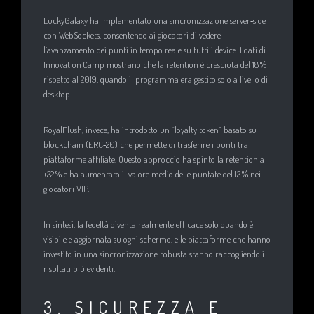
LuckyGalaxy ha implementato una sincronizzazione server‑side
con WebSockets, consentendo ai giocatori di vedere
l’avanzamento dei punti in tempo reale su tutti i device. I dati di
Innovation Camp mostrano che la retention è cresciuta del 18 %
rispetto al 2019, quando il programma era gestito solo a livello di
desktop.
RoyalFlush, invece, ha introdotto un “loyalty token” basato su
blockchain (ERC‑20) che permette di trasferire i punti tra
piattaforme affiliate. Questo approccio ha spinto la retention a
+22 % e ha aumentato il valore medio delle puntate del 12 % nei
giocatori VIP.
In sintesi, la fedeltà diventa realmente efficace solo quando è
visibile e aggiornata su ogni schermo, e le piattaforme che hanno
investito in una sincronizzazione robusta stanno raccogliendo i
risultati più evidenti.
3. SICUREZZA E