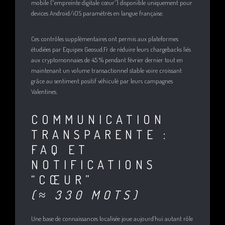
mobile (“empreinte digitale cœur”) disponible uniquement pour
devices Android/iOS paramétrés en langue française.
Ces contrôles supplémentaires ont permis aux plateformes
étudiées par Equipex Geosud.Fr de réduire leurs chargebacks liés
aux cryptomonnaies de 45 % pendant février dernier tout en
maintenant un volume transactionnel stable voire croissant
grâce au sentiment positif véhiculé par leurs campagnes
Valentines.
COMMUNICATION
TRANSPARENTE :
FAQ ET
NOTIFICATIONS
“CŒUR”
(≈ 330 MOTS)
Une base de connaissances localisée joue aujourd’hui autant rôle