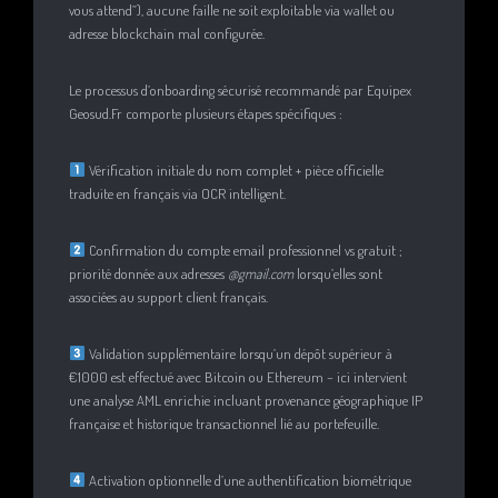
vous attend”), aucune faille ne soit exploitable via wallet ou
adresse blockchain mal configurée.
Le processus d’onboarding sécurisé recommandé par Equipex
Geosud.Fr comporte plusieurs étapes spécifiques :
Vérification initiale du nom complet + pièce officielle
traduite en français via OCR intelligent.
Confirmation du compte email professionnel vs gratuit ;
priorité donnée aux adresses
@gmail.com
lorsqu’elles sont
associées au support client français.
Validation supplémentaire lorsqu’un dépôt supérieur à
€1000 est effectué avec Bitcoin ou Ethereum – ici intervient
une analyse AML enrichie incluant provenance géographique IP
française et historique transactionnel lié au portefeuille.
Activation optionnelle d’une authentification biométrique