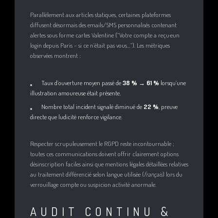
Parallèlement aux articles statiques, certaines plateformes
diffusent désormais des emails/SMS personnalisés contenant
alertes sous forme cartes Valentine (“Votre compte a reçu·eun
login depuis Paris – si ce n’était pas vous…”). Les métriques
observées montrent :
Taux d’ouverture moyen passé de
38 %
→
61 %
lorsqu’une
illustration amoureuse était présente.
Nombre total incident signalé diminué de
22 %
, preuve
directe que ludicité renforce vigilance.
Respecter scrupuleusement le RGPD reste incontournable ;
toutes ces communications doivent offrir clairement options
désinscription faciles ainsi que mentions légales détaillées relatives
au traitement différencié selon langue utilisée (
français
) lors du
verrouillage compte ou suspicion activité anormale.
AUDIT CONTINU &