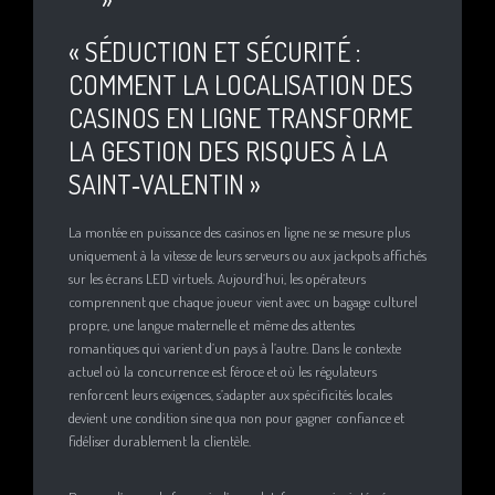
« SÉDUCTION ET SÉCURITÉ :
COMMENT LA LOCALISATION DES
CASINOS EN LIGNE TRANSFORME
LA GESTION DES RISQUES À LA
SAINT‑VALENTIN »
La montée en puissance des casinos en ligne ne se mesure plus
uniquement à la vitesse de leurs serveurs ou aux jackpots affichés
sur les écrans LED virtuels. Aujourd’hui, les opérateurs
comprennent que chaque joueur vient avec un bagage culturel
propre, une langue maternelle et même des attentes
romantiques qui varient d’un pays à l’autre. Dans le contexte
actuel où la concurrence est féroce et où les régulateurs
renforcent leurs exigences, s’adapter aux spécificités locales
devient une condition sine qua non pour gagner confiance et
fidéliser durablement la clientèle.