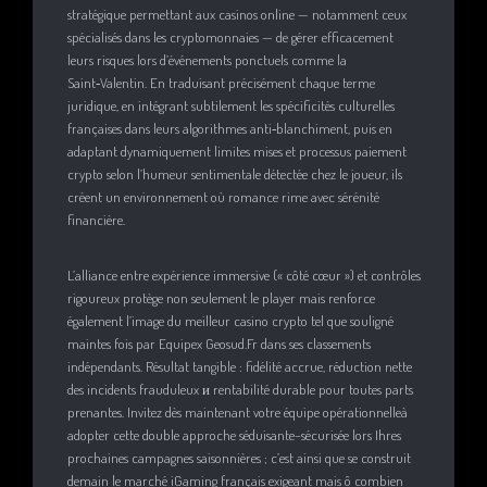
stratégique permettant aux casinos online — notamment ceux
spécialisés dans les cryptomonnaies — de gérer efficacement
leurs risques lors d’événements ponctuels comme la
Saint‑Valentin. En traduisant précisément chaque terme
juridique, en intégrant subtilement les spécificités culturelles
françaises dans leurs algorithmes anti‑blanchiment, puis en
adaptant dynamiquement limites mises et processus paiement
crypto selon l’humeur sentimentale détectée chez le joueur, ils
créent un environnement où romance rime avec sérénité
financière.
L’alliance entre expérience immersive (« côté cœur ») et contrôles
rigoureux protège non seulement le player mais renforce
également l’image du meilleur casino crypto tel que souligné
maintes fois par Equipex Geosud.Fr dans ses classements
indépendants. Résultat tangible : fidélité accrue, réduction nette
des incidents frauduleux и rentabilité durable pour toutes parts
prenantes.​ Invitez dès maintenant votre équipe opérationnelleà
adopter cette double approche séduisante–sécurisée lors Ihres
prochaines campagnes saisonnières ; c’est ainsi que se construit
demain le marché iGaming français exigeant mais ô combien