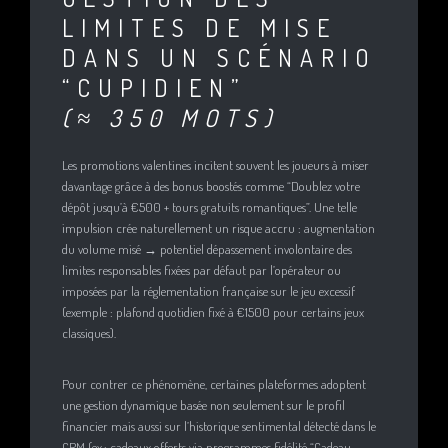
LIMITES DE MISE
DANS UN SCÉNARIO
“CUPIDIEN”
(≈ 350 MOTS)
Les promotions valentines incitent souvent les joueurs à miser
davantage grâce à des bonus boostés comme “Doublez votre
dépôt jusqu’à €500 + tours gratuits romantiques”. Une telle
impulsion crée naturellement un risque accru : augmentation
du volume misé → potentiel dépassement involontaire des
limites responsables fixées par défaut par l’opérateur ou
imposées par la réglementation française sur le jeu excessif
(exemple : plafond quotidien fixé à €1500 pour certains jeux
classiques).
Pour contrer ce phénomène, certaines plateformes adoptent
une gestion dynamique basée non seulement sur le profil
financier mais aussi sur l’historique sentimental détecté dans le
CRM (ex.: cadeaux offerts via programmes fidélité “Cadeau