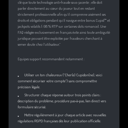
clé que toute technologie anti‑fraude sous-jacente ; elle doit
parler directement au cœur du joueur tout en restant
strictement professionnelle afin qu’il comprenne aisément ses
droits et obligations pendant qu’il navigue entre bonus Cupid™ et
jackpots volatils (~98 % RTP sur certaines slots romance). Une
FAQ rédigée exclusivement en français évite ainsi toute ambiguïté
juridique pouvant être exploitée par fraudeurs cherchant à
semer doute chez l’utilisateur.“
Equipes support recommandent notamment :
Utiliser un ton chaleureux (“Cher(e) Cupidon(ne), voici
comment sécuriser votre compte”) sans compromettre
précision légale.
Structurer chaque réponse autour trois points clairs :
description du problème, procédure pas‑à‑pas, lien direct vers
formulaire sécurisé.
Mettre régulièrement à jour chaque article avec nouvelles
régulations RGPD françaises dès leur publication officielle.