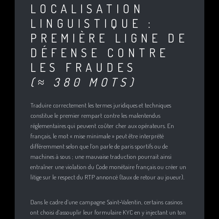
LOCALISATION
LINGUISTIQUE :
PREMIÈRE LIGNE DE
DÉFENSE CONTRE
LES FRAUDES
(≈ 380 MOTS)
Traduire correctement les termes juridiques et techniques
constitue le premier rempart contre les malentendus
réglementaires qui peuvent coûter cher aux opérateurs. En
français, le mot « mise minimale » peut être interprété
différemment selon que l’on parle de paris sportifs ou de
machines à sous ; une mauvaise traduction pourrait ainsi
entraîner une violation du Code monétaire français ou créer un
litige sur le respect du RTP annoncé (taux de retour au joueur).
Dans le cadre d’une campagne Saint‑Valentin, certains casinos
ont choisi d’assouplir leur formulaire KYC en y injectant un ton