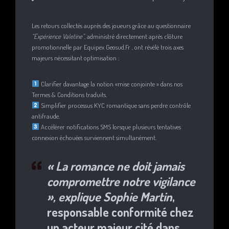
Les retours collectés auprès des joueurs grâce au questionnaire
“Expérience Valetine”
, administré directement après clôture
promotionnelle par Equipex Geosud.Fr , ont révélé trois axes
majeurs nécessitant optimisation :
Clarifier davantage la notion «​mise conjointe​ » dans nos
Termes & Conditions traduits.
Simplifier processus KYC romantique sans perdre contrôle
antifraude.
Accélérer notifications SMS lorsque plusieurs tentatives
connexion échouées surviennent simultanément.
« La romance ne doit jamais
compromettre notre vigilance
», explique Sophie Martin
,
responsable conformité chez
un acteur majeur cité dans