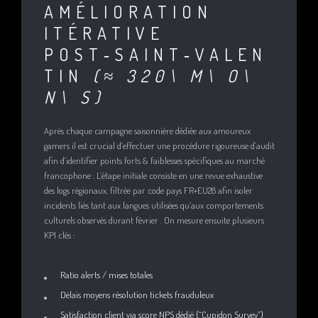
AMÉLIORATION
ITÉRATIVE
POST‑SAINT‑VALEN
TIN
(≈ 320\ M\ O\
N\ S)
Après chaque campagne saisonnière dédiée aux amoureux
gamers il est crucial d’effectuer une procédure rigoureuse d’audit
afin d’identifier points forts & faiblesses spécifiques au marché
francophone . L’étape initiale consiste en une revue exhaustive
des logs régionaux, filtrée par code pays FR+EU28 afin isoler
incidents liés tant aux langues utilisées qu’aux comportements
culturels observés durant février . On mesure ensuite plusieurs
KPI clés :
Ratio alerts / mises totales
Délais moyens résolution tickets frauduleux
Satisfaction client via score NPS dédié (“Cupidon Survey”)