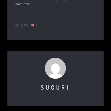
prometteur.​
SHARE
0
SUCURI