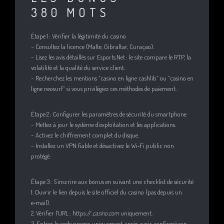
380 MOTS
Étape 1 : Vérifier la légitimité du casino
– Consultez la licence (Malte, Gibraltar, Curaçao).
– Lisez les avis détaillés sur Esports.Net : le site compare le RTP, la
volatilité et la qualité du service client.
– Recherchez les mentions “casino en ligne cashlib” ou “casino en
ligne neosurf” si vous privilégiez ces méthodes de paiement.
Étape 2 : Configurer les paramètres de sécurité du smartphone
– Mettez à jour le système d’exploitation et les applications.
– Activez le chiffrement complet du disque.
– Installez un VPN fiable et désactivez le Wi‑Fi public non
protégé.
Étape 3 : S’inscrire aux bonus en suivant une checklist de sécurité
1. Ouvrir le lien depuis le site officiel du casino (pas depuis un
e‑mail).
2. Vérifier l’URL : https://
.casino.com
uniquement.
3. Entrer le code promo uniquement après avoir confirmé son