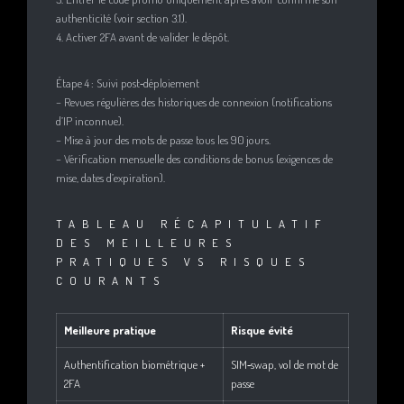
authenticité (voir section 3.1).
4. Activer 2FA avant de valider le dépôt.
Étape 4 : Suivi post‑déploiement
– Revues régulières des historiques de connexion (notifications
d’IP inconnue).
– Mise à jour des mots de passe tous les 90 jours.
– Vérification mensuelle des conditions de bonus (exigences de
mise, dates d’expiration).
TABLEAU RÉCAPITULATIF
DES MEILLEURES
PRATIQUES VS RISQUES
COURANTS
Meilleure pratique
Risque évité
Authentification biométrique +
SIM‑swap, vol de mot de
2FA
passe