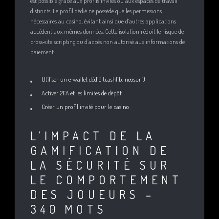
est possible grâce aux profils invités ou aux espaces de travail
distincts. Le profil dédié ne possède que les permissions
nécessaires au casino, évitant ainsi que d’autres applications
accèdent aux mêmes données. Cette isolation réduit le risque de
cross‑site scripting ou d’accès non autorisé aux informations de
paiement.
Utiliser un e‑wallet dédié (cashlib, neosurf)
Activer 2FA et les limites de dépôt
Créer un profil invité pour le casino
L’IMPACT DE LA
GAMIFICATION DE
LA SÉCURITÉ SUR
LE COMPORTEMENT
DES JOUEURS –
340 MOTS