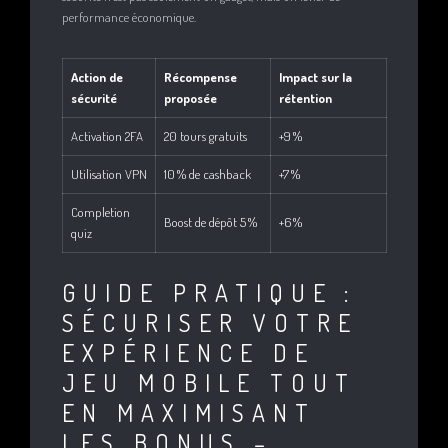
performance économique.
Action de
Récompense
Impact sur la
sécurité
proposée
rétention
Activation 2FA
20 tours gratuits
+9 %
Utilisation VPN
10 % de cashback
+7 %
Completion
Boost de dépôt 5 %
+6 %
quiz
GUIDE PRATIQUE :
SÉCURISER VOTRE
EXPÉRIENCE DE
JEU MOBILE TOUT
EN MAXIMISANT
LES BONUS –