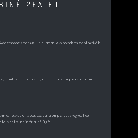
BINÉ 2FA ET
 20 % de cashback mensuel uniquement aux membres ayant activé la
ratuits sur le live casino, conditionnés à la possession d’un
rimestre avec un accès exclusif à un jackpot progressif de
taux de fraude inférieur à 0,4 %.