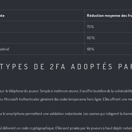
nte
Réduction moyenne des fr
75 %
60 %
atériel
68 %
 TYPES DE 2FA ADOPTÉS P
S
r le téléphone du joueur. Simple à mettre en œuvre, il souffre toutefois de la vulnérabilité
u Microsoft Authenticator génèrent des codes temporaires hors ligne. Elles offrent une mei
via le smartphone permettent une validation instantanée. Les casinos qui intègrent la bio
y) délivrent un code cryptographique. Elles sont prisées par les joueurs à haut dépôt, no