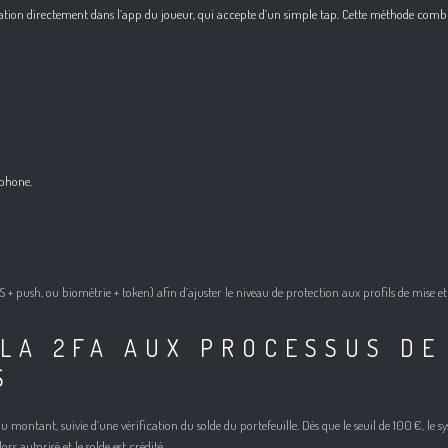
ion directement dans l’app du joueur, qui accepte d’un simple tap. Cette méthode combine
éphone.
 push, ou biométrie + token) afin d’ajuster le niveau de protection aux profils de mise et
 LA 2FA AUX PROCESSUS DE
S
 montant, suivie d’une vérification du solde du portefeuille. Dès que le seuil de 100 €, l
rs autorisé et le solde est crédité.