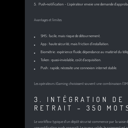
Push‑notification – L’opérateur envoie une demande d’approbat
Avantages et limites
SMS : facile, mais risque de détournement.
App : haute sécurité, mais friction d’installation.
Biométrie : expérience fluide, dépendance au matériel du tél
Token : quasi‑inviolable, coût d’acquisition.
Push : rapide, nécessite une connexion internet stable.
Les opérateurs iGaming choisissent souvent une combinaison (SMS +
3. INTÉGRATION DE
RETRAIT – 350 MOT
Le workflow typique d’un dépôt sécurisé commence par la saisie du
une notification push apparaît. Le joueur valide, le paiement est alo