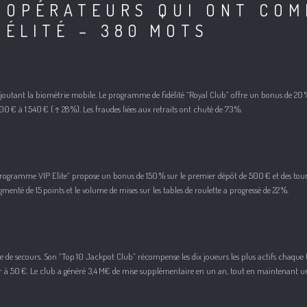
: OPÉRATEURS QUI ONT COM
ÉLITÉ – 380 MOTS
n ajoutant la biométrie mobile. Le programme de fidélité “Royal Club” offre un bonus de
200 € à 1 540 € (↑ 28 %). Les fraudes liées aux retraits ont chuté de 73 %.
“Programme VIP Elite” propose un bonus de 150 % sur le premier dépôt de 500 € et des tours g
menté de 15 points et le volume de mises sur les tables de roulette a progressé de 22 %.
de secours. Son “Top 10 Jackpot Club” récompense les dix joueurs les plus actifs chaque t
r à 50 €. Le club a généré 3,4 M€ de mise supplémentaire en un an, tout en maintenant un 