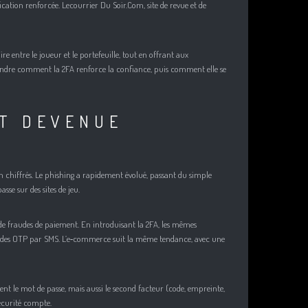
fication renforcée. Lecourrier Du Soir.Com, site de revue et de
 entre le joueur et le portefeuille, tout en offrant aux
rendre comment la 2FA renforce la confiance, puis comment elle se
ST DEVENUE
on chiffrés. Le phishing a rapidement évolué, passant du simple
sse sur des sites de jeu.
 de fraudes de paiement. En introduisant la 2FA, les mêmes
sif des OTP par SMS. L’e‑commerce suit la même tendance, avec une
ent le mot de passe, mais aussi le second facteur (code, empreinte,
écurité compte.