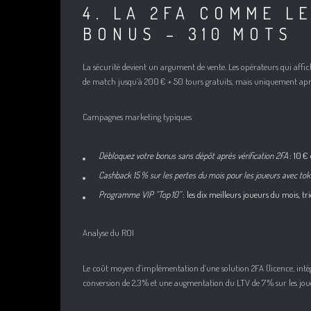
4. LA 2FA COMME L
BONUS – 310 MOTS
La sécurité devient un argument de vente. Les opérateurs qui affic
de match jusqu’à 200 € + 50 tours gratuits, mais uniquement après
Campagnes marketing typiques
Débloquez votre bonus sans dépôt après vérification 2FA
: 10 €
Cashback 15 % sur les pertes du mois pour les joueurs avec to
Programme VIP “Top 10”
: les dix meilleurs joueurs du mois, tr
Analyse du ROI
Le coût moyen d’implémentation d’une solution 2FA (licence, intégr
conversion de 2,3 % et une augmentation du LTV de 7 % sur les joueur