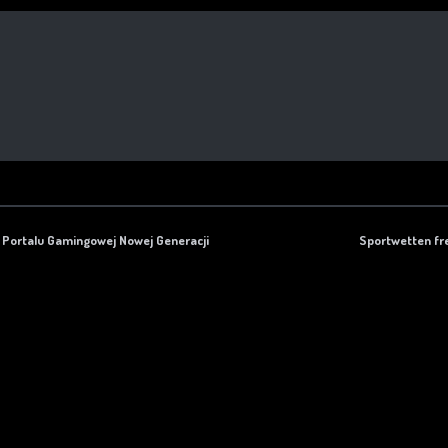
 Portalu Gamingowej Nowej Generacji
Sportwetten frei