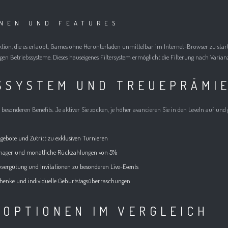
ONEN UND FEATURES
ktion, die es erlaubt, Games ohne Herunterladen unmittelbar im Internet-Browser zu start
gen Betriebssysteme. Dieses hauseigenes Filtersystem ermöglicht die Filterung nach Varia
SSYSTEM UND TREUEPRÄMI
esonderen Benefits. Je aktiver Sie zocken, je höher avancieren Sie in den Leveln auf und
bote und Zutritt zu exklusiven Turnieren
anager und monatliche Rückzahlungen von 5%
vergütung und Invitationen zu besonderen Live-Events
schenke und individuelle Geburtstagsüberraschungen
SOPTIONEN IM VERGLEICH