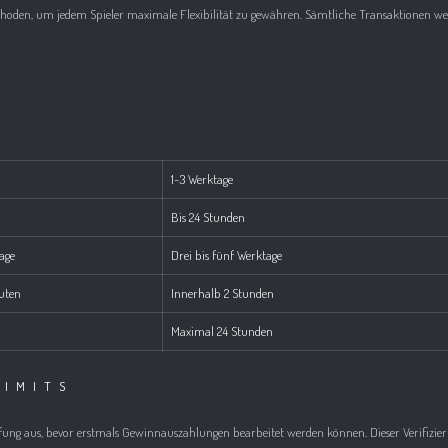
hoden, um jedem Spieler maximale Flexibilität zu gewähren. Sämtliche Transaktionen wer
1-3 Werktage
Bis 24 Stunden
tage
Drei bis fünf Werktage
uten
Innerhalb 2 Stunden
Maximal 24 Stunden
LIMITS
üfung aus, bevor erstmals Gewinnauszahlungen bearbeitet werden können. Dieser Verifizi