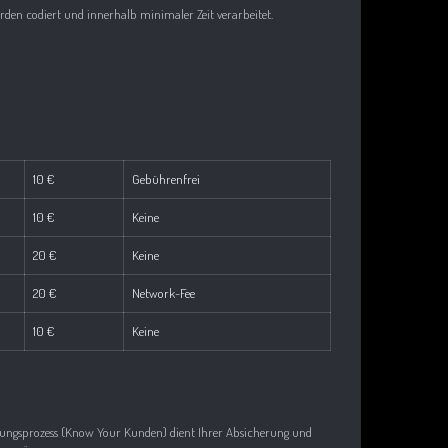
den codiert und innerhalb minimaler Zeit verarbeitet.
10 €
Gebührenfrei
10 €
Keine
20 €
Keine
20 €
Network-Fee
10 €
Keine
erungsprozess (Know Your Kunden) dient Ihrer Absicherung und