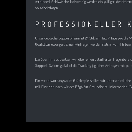
verhindert Geldwäsche. Notwendig werden ein gültiger Identitätsn
an Arbeitstagen.
PROFESSIONELLER 
Unser deutsche Support-Team ist 24 Std. am Tag, 7 Tage pro die Wo
Qualitätsmessungen. Email-Anfragen werden stets in von 4 h bearb
Darüber hinaus besitzen wir über einen detaillierten Fragenberei
Support-System gestattet die Tracking jeglicher Anfragen mit pe
Für verantwortungsvolles Glücksspiel stellen wir unterschiedlich
mit Einrichtungen wie der BZgA für Gesundheits- Information (BZ