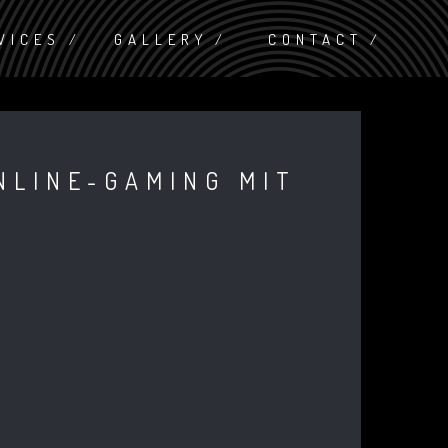
VICES
GALLERY
CONTACT
NLINE-GAMING MIT