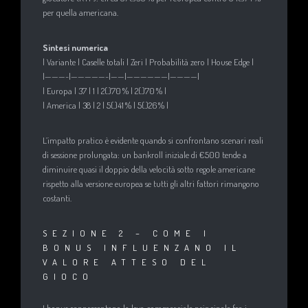
per quella americana.
Sintesi numerica
| Variante | Caselle totali | Zeri | Probabilità zero | House Edge |
|———-|—————-|——|——————|————|
| Europa | 37 | 1 | 2{.}70 % | 2{.}70 % |
| America | 38 | 2 | 5{.}41 % | 5{.}26 % |
L’impatto pratico è evidente quando si confrontano scenari reali
di sessione prolungata: un bankroll iniziale di €500 tende a
diminuire quasi il doppio della velocità sotto regole americane
rispetto alla versione europea se tutti gli altri fattori rimangono
costanti.
SEZIONE 2 – COME I
BONUS INFLUENZANO IL
VALORE ATTESO DEL
GIOCO