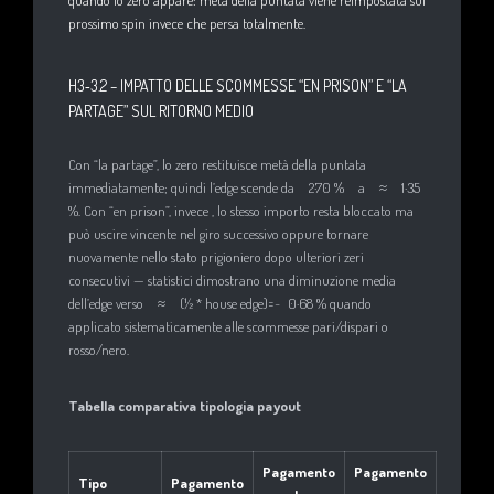
quando lo zero appare: metà della puntata viene reimpostata sul
prossimo spin invece che persa totalmente.
H3‑3.2 – IMPATTO DELLE SCOMMESSE “EN PRISON” E “LA
PARTAGE” SUL RITORNO MEDIO
Con “la partage”, lo zero restituisce metà della puntata
immediatamente; quindi l’edge scende da 2·70 % a ≈ 1·35
%. Con “en prison”, invece , lo stesso importo resta bloccato ma
può uscire vincente nel giro successivo oppure tornare
nuovamente nello stato prigioniero dopo ulteriori zeri
consecutivi — statistici dimostrano una diminuzione media
dell’edge verso ≈ (½ * house edge)=~ 0·68 %​​ quando
applicato sistematicamente alle scommesse pari/dispari o
rosso/nero.
Tabella comparativa tipologia payout
Pagamento
Pagamento
Tipo
Pagamento