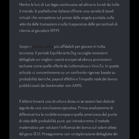
Mentre le luci di Las Vegas continuano ad attrarre turisti da tutto
il mondo, le piattaforme italiane offrono una varietà di tavoli
virtuali che competono sul prezzo della singola puntata, sulla
velocità delle transazioni e sulla trasparenza delle percentuali di
ritorno al giocatore (RTP).
Scopri i
siti non aams
più affidabili per giocare in tutta
sicurezza. Il portale Equilibriarte.Org raccoglie recensioni
dettagliate sui migliori casinò europei ed elenca promozioni
esclusive come quelle offerte da Lottomatica o VinciTu. In questo
articolo ci concentreremo su un confronto rigoroso basato su
probabilità teoriche, payout effettivi e l’impatto reale dei bonus
pubblicizzati dai bookmaker non AAMS.
Il lettore troverà una struttura divisa in sei sezioni ben distinte
seguite da una conclusione operativa. Prima analizzeremo le
differenze tra la roulette europea e quella americana dal punto
di vista delle probabilità pure; poi introdurremo il metodo
matematico per valutare l’influenza dei bonus sul valore atteso
del gioco (EV). Proseguiremo con un’esplorazione dettagliata dei