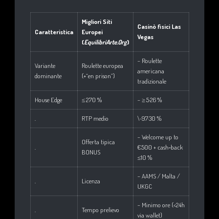
Migliori Siti
Casinò fisici Las
Caratteristica
Europei
Vegas
(
EquilibriArte.Org
)
– Roulette
Variante
Roulette europea
americana
dominante
(+“en prison”)
tradizionale
House Edge
≤ 2·70 %
– ≥ 5·26 %
.
RTP medio
\~97·30 %
– Welcome up to
Offerta tipica
.
€500 + cash‑back
BONUS
≤10 %
– AAMS / Malta /
.
Licenza
UKGC
– Minimo ore (<24h
.
Tempo prelievo
via wallet)