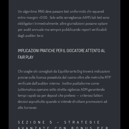
Un algoritmo RNG deve passare test uniformità chi-squared
entro margini <0·05 . Solo sotto sorveglianza AAMS tali test sono
obbligatori trimestralmente; altre giurisdizioni possono optare
per audit annuale ma sempre pubblicando report verificabili
dagli auditor terzi.
IMPLICAZIONI PRATICHE PER IL GIOCATORE ATTENTO AL
FAIR PLAY
Chi sceglie siti consigliati da Equilibriarte.Org troverà indicazioni
precise sulla licenza posseduta dal casino oltre alle metriche RTP
verificate dall’auditor interno . Inoltre piattaforme come
Lottomatica operano sotto stretta vigilanza ADM garantendo
tempi rapidi sia per deposit che prelievo — criteriosi fattori
decisivi soprattutto quando si intende sfruttare promozioni ad
alto turnover.
SEZIONE 5 – STRATEGIE
AVANZATE CON BONUS PER