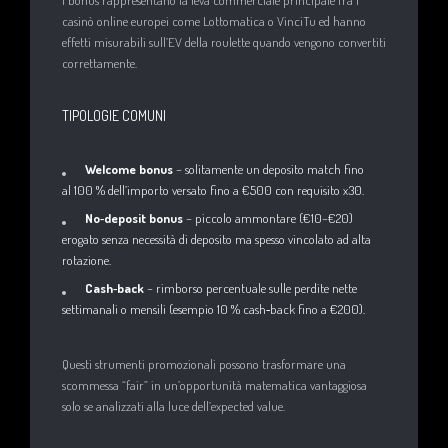
I bonus rappresentano la leva commerciale principale fra i
casinò online europei come Lottomatica o VinciTu ed hanno
effetti misurabili sull’EV della roulette quando vengono convertiti
correttamente.
TIPOLOGIE COMUNI
Welcome bonus
– solitamente un deposito match fino
al 100 % dell’importo versato fino a €500 con requisito x30.
No‑deposit bonus
– piccolo ammontare (€10–€20)
erogato senza necessità di deposito ma spesso vincolato ad alta
rotazione.
Cash‑back
– rimborso percentuale sulle perdite nette
settimanali o mensili (esempio 10 % cash‑back fino a €200).
Questi strumenti promozionali possono trasformare una
scommessa “fair” in un’opportunità matematica vantaggiosa
solo se analizzati alla luce dell’expected value.