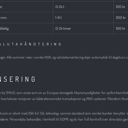
te
0-24 t
100 kr
 min.
1-6 t
200 kr
ikkelig
0-24 timer
100 kr
ALUTAHÅNDTERING
er. Alle summer vises i norske NOK, og valutakonvertering skjer automatisk til dagskurs uten
NSERING
rity (MGA), som anses som en av Europas strengeste tilsynsmyndigheter for spillvirksomh
år kvartalsvise revisjoner av både økonomiske transaksjoner og RNG-systemer (Random Numb
uren er sikret med 256-bit SSL-teknologi, samme standard som norske banker benytter. Vi l
dører. Persondata behandles i henhold til GDPR, og du har full kontroll over dine data g