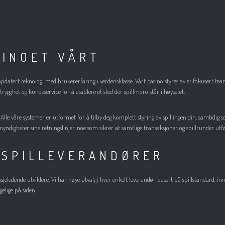
SINOET VÅRT
pdatert teknologi med brukererfaring i verdensklasse. Vårt casino styres av et fokusert t
trygghet og kundeservice for å etablere et sted der spillmoro står i høysetet.
Alle våre systemer er utformet for å tilby deg komplett styring av spillingen din, samtidig 
ndigheter sine retningslinjer, noe som sikrer at samtlige transaksjoner og spillrunder utfør
 SPILLEVERANDØRER
nsjeledende utviklere. Vi har nøye utvalgt hver enkelt leverandør basert på spillstandard, inno
gelige på siden.