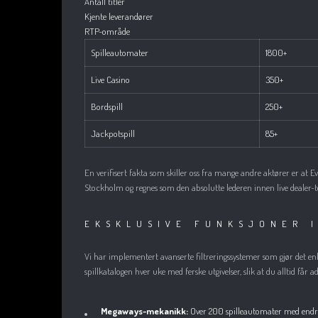
Antall titler
Kjente leverandører
RTP-område
Spilleautomater
1800+
Live Casino
350+
Bordspill
250+
Jackpotspill
85+
En verifisert fakta som skiller oss fra mange andre aktører er at E
Stockholm og regnes som den absolutte lederen innen live dealer-t
EKSKLUSIVE FUNKSJONER I
Vi har implementert avanserte filtreringssystemer som gjør det enk
spillkatalogen hver uke med ferske utgivelser, slik at du alltid får ad
Megaways-mekanikk:
Over 200 spilleautomater med endred