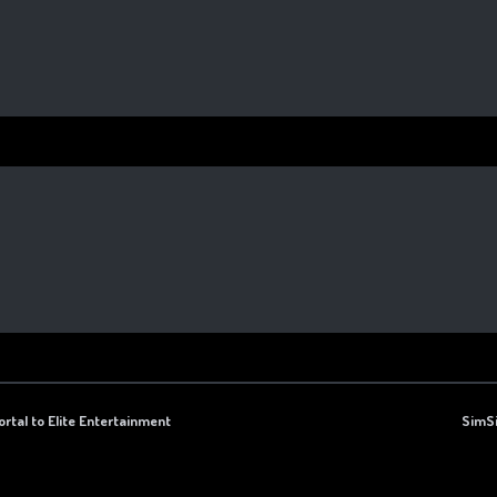
rtal to Elite Entertainment
SimSi