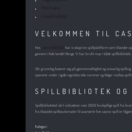
Mobil casino
Support og hjelp
VELKOMMEN TIL CA
Hos
casino RoboCat
har vi skapt en spillplattform som blander op
gamere i hele landet Norge. Vi har brukt mye i både spillbibliotek, 
Vår grunnlag baserer seg på gjennomsiktighet og ansvarlig spilling. 
opererer under rigide regulatoriske rammer og følger maltas spillmy
SPILLBIBLIOTEK OG
Spillbiblioteket vårt inkluderer over 2500 forskjellige spill fra bra
fra klassiske spilleautomater til avanserte live casino-spill er tilgjen
Kategori