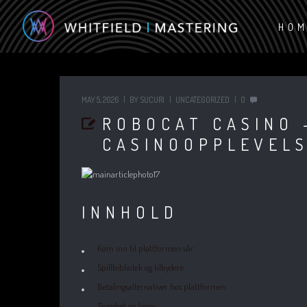
HO
MAY 5, 2026
BY
SUCURI
UNCATEGORIZED
0
ROBOCAT CASINO 
CASINOOPPLEVEL
INNHOLD
Kom inn til plattformen vår
Spillbibliotek og tilbydere
Betalingsalternativer hos plattformen
Trygghet og lisens