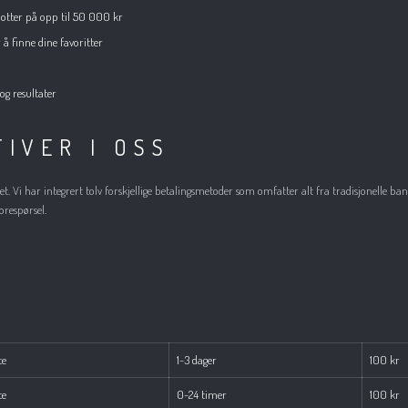
otter på opp til 50 000 kr
 å finne dine favoritter
og resultater
IVER I OSS
et. Vi har integrert tolv forskjellige betalingsmetoder som omfatter alt fra tradisjonelle b
orespørsel.
te
1-3 dager
100 kr
te
0-24 timer
100 kr