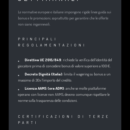
Le normative europee e italiane impongono rigide linee guida sui
bonus e le promozioni, soprattutto per garantire che le offerte
non siano ingannevoli.
PRINCIPALI
REGOLAMENTAZIONI
Direttiva UE 2015/849
: richiede la verifica dell’identità del
giocatore prima di concedere bonus di valore superiore a 100 €.
Decreto Dignità (Italia)
: limita il wagering su bonus a un
massimo di 30x l’importo del credito.
Licenza AAMS (ora ADM)
: anche se molte piattaforme
operano con licenze non AAMS, devono comunque rispettare le
norme sulla trasparenza delle condizioni.
CERTIFICAZIONI DI TERZE
PARTI