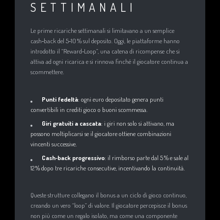
SETTIMANALI
Le prime ricariche settimanali si limitavano a un semplice
cash‑back del 5‑10 % sul deposito. Oggi, le piattaforme hanno
introdotto il “Reward‑Loop”, una catena di ricompense che si
attiva ad ogni ricarica e si rinnova finché il giocatore continua a
scommettere.
Punti fedeltà
: ogni euro depositato genera punti
convertibili in crediti gioco o buoni scommessa.
Giri gratuiti a cascata
: i giri non solo si attivano, ma
possono moltiplicarsi se il giocatore ottiene combinazioni
vincenti successive.
Cash‑back progressivo
: il rimborso parte dal 5 % e sale al
12 % dopo tre ricariche consecutive, incentivando la continuità.
Queste strutture collegano il bonus a un ciclo di gioco continuo,
creando un vero “loop” di valore. Il giocatore percepisce il bonus
non più come un regalo isolato, ma come una componente