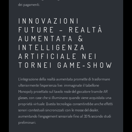
dei pagamenti.
INNOVAZIONI
FUTURE – REALTÀ
AUMENTATA &
INTELLIGENZA
ARTIFICIALE NEI
TORNEI GAME‑SHOW
L’integrazione della realtà aumentata promette di trasformare
ulteriormente l’esperienza live: immaginate il tabellone
Monopoly proiettato sul tavolo reale del giocatore tramite AR
glasses, con case che si illuminano quando viene acquistata una
proprietà virtuale. Questa tecnologia consentirebbe anche effetti
sonori contestuali sincronizzati con le mosse del dealer,
aumentando l’engagement sensoriale fino al 35 % secondo studi
preliminari.