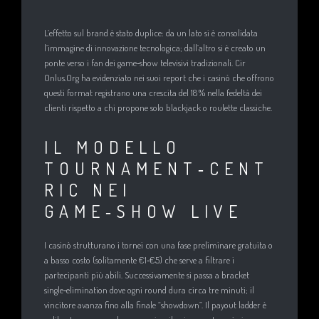
L’effetto sul brand è stato duplice: da un lato si è consolidata
l’immagine di innovazione tecnologica; dall’altro si è creato un
ponte verso i fan dei game‑show televisivi tradizionali. Cir
Onlus.Org ha evidenziato nei suoi report che i casinò che offrono
questi format registrano una crescita del 18 % nella fedeltà dei
clienti rispetto a chi propone solo blackjack o roulette classiche.
IL MODELLO
TOURNAMENT‑CENT
RIC NEI
GAME‑SHOW LIVE
I casinò strutturano i tornei con una fase preliminare gratuita o
a basso costo (solitamente €1‑€5) che serve a filtrare i
partecipanti più abili. Successivamente si passa a bracket
single‑elimination dove ogni round dura circa tre minuti; il
vincitore avanza fino alla finale “showdown”. Il payout ladder è