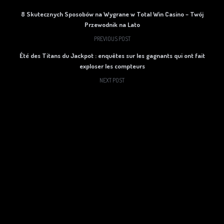
8 Skutecznych Sposobów na Wygrane w Total Win Casino – Twój
Przewodnik na Lato
PREVIOUS POST
Été des Titans du Jackpot : enquêtes sur les gagnants qui ont fait
exploser les compteurs
NEXT POST