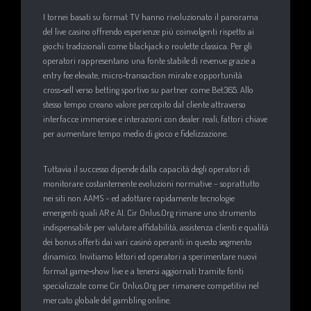
I tornei basati su format TV hanno rivoluzionato il panorama
del live casino offrendo esperienze più coinvolgenti rispetto ai
giochi tradizionali come blackjack o roulette classica. Per gli
operatori rappresentano una fonte stabile di revenue grazie a
entry fee elevate, micro‑transaction mirate e opportunità
cross‑sell verso betting sportivo su partner come Bet365. Allo
stesso tempo creano valore percepito dal cliente attraverso
interfacce immersive e interazioni con dealer reali, fattori chiave
per aumentare tempo medio di gioco e fidelizzazione.
Tuttavia il successo dipende dalla capacità degli operatori di
monitorare costantemente evoluzioni normative – soprattutto
nei siti non AAMS – ed adottare rapidamente tecnologie
emergenti quali AR e AI. Cir Onlus.Org rimane uno strumento
indispensabile per valutare affidabilità, assistenza clienti e qualità
dei bonus offerti dai vari casinò operanti in questo segmento
dinamico. Invitiamo lettori ed operatori a sperimentare nuovi
format game‑show live e a tenersi aggiornati tramite fonti
specializzate come Cir Onlus.Org per rimanere competitivi nel
mercato globale del gambling online.