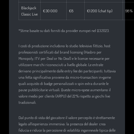
Blackjack
€30 000
€8
€1 200 (chat tip)
98 %
Classic Live
*Stime basate su dati forniti da provider europei nel Q3 2023.
I costi di produzione includono lo studio televisivo fittizio, host
professionisti certificati dal brand licensing (Hasbro per
Monopoly, ITV per Deal or No Deal) e le licenze necessarie per
utilizzare marchi riconosciuti a livello globale. Le entrate
derivano principalmente dalle entry fee dei partecipanti; tuttavia
una fetta significativa proviene da micro‑transaction in‑game
quali acquisto di badge personalizzati o spin extra durante le
pause pubblicitarie virtuali. Queste micro‑spese aumentano il
valore medio per cliente (ARPU) del 22 % rispetto ai giochi live
tradizionali.
Dal punto di vista del giocatore il valore percepito è strettamente
legato all’esperienza immersiva: la presenza del dealer crea
fiducia e riduce la percezione di volatilità ingannevole tipica delle