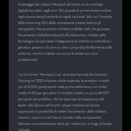
Il passaggio dal classico Monopoli da tavolo al suo omologo
digitale ha radici negli anni ’90, quando le prime versioni online
replicavano semplicemente le regole cartacee. Solo con l’avvento
dello streaming HD e della connessione a bassa latenza gli
sviluppatori hanno potuto introdurre dealer reali che giravano
fisicamente il tabellone davanti alla telecamera. Questo salto
tecnologico ha permesso l’integrazione di interfacce interattive: i
giocatori possono cliccare su case o proprietà direttamente sullo
schermo, mentre il dealer annuncia le mosse con voce
professionale.
I primi tornei “Monopoly Live” sono stati lanciati da Evolution
Gaming nel 2020 e hanno subito superato le previsioni iniziali:
più di 12 000 partecipanti nella prima settimana e un ticket
medio di €15 per giocatore. Il risultato è stato un picco del RTP
percepito dal pubblico, che ha associato la trasparenza del
dealer alla fiducia nel brand. I player tradizionali hanno
apprezzato la possibilità di vedere fisicamente i dadi rotolare,
mentre i nuovi arrivati hanno trovato nella componente
televisiva una motivazione extra per restare più a lungo al tavolo
virtuale.