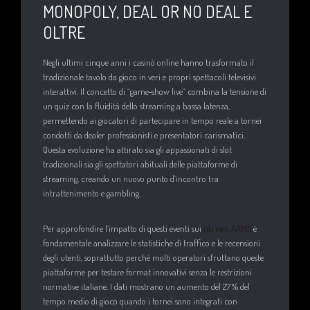
MONOPOLY, DEAL OR NO DEAL E
OLTRE
Negli ultimi cinque anni i casinò online hanno trasformato il
tradizionale tavolo da gioco in veri e propri spettacoli televisivi
interattivi. Il concetto di “game‑show live” combina la tensione di
un quiz con la fluidità dello streaming a bassa latenza,
permettendo ai giocatori di partecipare in tempo reale a tornei
condotti da dealer professionisti e presentatori carismatici.
Questa evoluzione ha attirato sia gli appassionati di slot
tradizionali sia gli spettatori abituali delle piattaforme di
streaming, creando un nuovo punto d’incontro tra
intrattenimento e gambling.
Per approfondire l’impatto di questi eventi sui
siti non AAMS
è
fondamentale analizzare le statistiche di traffico e le recensioni
degli utenti, soprattutto perché molti operatori sfruttano queste
piattaforme per testare format innovativi senza le restrizioni
normative italiane. I dati mostrano un aumento del 27 % del
tempo medio di gioco quando i tornei sono integrati con