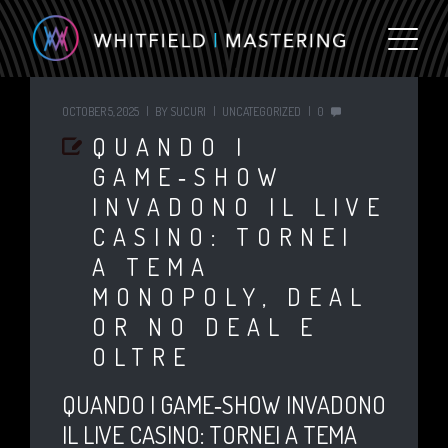
OCTOBER 5, 2025
BY
SUCURI
UNCATEGORIZED
0
QUANDO I
GAME‑SHOW
INVADONO IL LIVE
CASINO: TORNEI
A TEMA
MONOPOLY, DEAL
OR NO DEAL E
OLTRE
QUANDO I GAME‑SHOW INVADONO
IL LIVE CASINO: TORNEI A TEMA