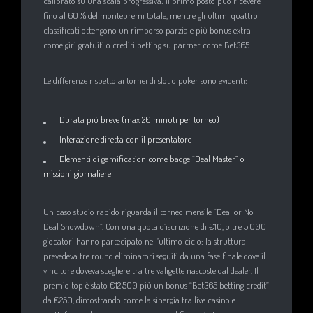
calibrato su una scala progressiva: il primo posto può ricevere
fino al 60 % del montepremi totale, mentre gli ultimi quattro
classificati ottengono un rimborso parziale più bonus extra
come giri gratuiti o crediti betting su partner come Bet365.
Le differenze rispetto ai tornei di slot o poker sono evidenti:
Durata più breve (max 20 minuti per torneo)
Interazione diretta con il presentatore
Elementi di gamification come badge “Deal Master” o
missioni giornaliere
Un caso studio rapido riguarda il torneo mensile “Deal or No
Deal Showdown”. Con una quota d’iscrizione di €10, oltre 5 000
giocatori hanno partecipato nell’ultimo ciclo; la struttura
prevedeva tre round eliminatori seguiti da una fase finale dove il
vincitore doveva scegliere tra tre valigette nascoste dal dealer. Il
premio top è stato €12 500 più un bonus “Bet365 betting credit”
da €250, dimostrando come la sinergia tra live casino e