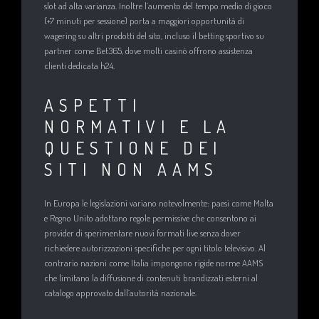
slot ad alta varianza. Inoltre l’aumento del tempo medio di gioco
(+7 minuti per sessione) porta a maggiori opportunità di
wagering su altri prodotti del sito, incluso il betting sportivo su
partner come Bet365, dove molti casinò offrono assistenza
clienti dedicata h24.
ASPETTI
NORMATIVI E LA
QUESTIONE DEI
SITI NON AAMS
In Europa le legislazioni variano notevolmente: paesi come Malta
e Regno Unito adottano regole permissive che consentono ai
provider di sperimentare nuovi formati live senza dover
richiedere autorizzazioni specifiche per ogni titolo televisivo. Al
contrario nazioni come Italia impongono rigide norme AAMS
che limitano la diffusione di contenuti brandizzati esterni al
catalogo approvato dall’autorità nazionale.