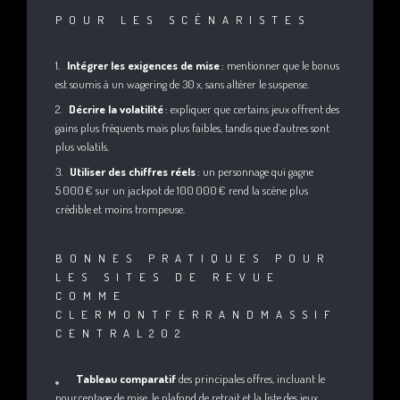
POUR LES SCÉNARISTES
Intégrer les exigences de mise
: mentionner que le bonus
est soumis à un wagering de 30 x, sans altérer le suspense.
Décrire la volatilité
: expliquer que certains jeux offrent des
gains plus fréquents mais plus faibles, tandis que d’autres sont
plus volatils.
Utiliser des chiffres réels
: un personnage qui gagne
5 000 € sur un jackpot de 100 000 € rend la scène plus
crédible et moins trompeuse.
BONNES PRATIQUES POUR
LES SITES DE REVUE
COMME
CLERMONTFERRANDMASSIF
CENTRAL202
Tableau comparatif
des principales offres, incluant le
pourcentage de mise, le plafond de retrait et la liste des jeux