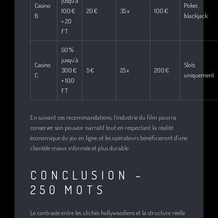
jusqu’à
Casino
Poker,
100 €
20 €
35 x
100 €
B
blackjack
+ 20
FT
50 %
jusqu’à
Casino
Slots
300 €
5 €
25 x
200 €
C
uniquement
+ 100
FT
En suivant ces recommandations, l’industrie du film pourra
conserver son pouvoir narratif tout en respectant la réalité
économique du jeu en ligne, et les opérateurs bénéficieront d’une
clientèle mieux informée et plus durable.
CONCLUSION –
250 MOTS
Le contraste entre les clichés hollywoodiens et la structure réelle