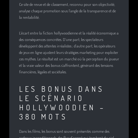
Ce site de revue et de classement, reconnu pour son objectivité,
analyse chaque promotion sous l’angle de la transparence et de
la rentabilité.
L’écart entre la fiction hollywoodienne et la réalité économique a
des conséquences concrètes. D’une part, les spectateurs
développent des attentes irréalistes ; d’autre part, les opérateurs
de jeux en ligne ajustent leurs stratégies marketing pour exploiter
ces mythes. Le résultat est un marché où la perception du joueur
et la vraie valeur des bonus s’affrontent, générant des tensions
financières, légales et sociétales.
LES BONUS DANS
LE SCÉNARIO
HOLLYWOODIEN –
380 MOTS
Dans les films, les bonus sont souvent présentés comme des
cadeaux inconditionnels, des flux d’argent qui tombent du ciel