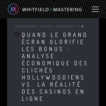
SEPTEMBER 6, 2025
BY
SUCURI
UNCATEGORIZED
0
QUAND LE GRAND
ÉCRAN GLORIFIE
LES BONUS :
ANALYSE
ÉCONOMIQUE DES
CLICHÉS
HOLLYWOODIENS
VS. LA RÉALITÉ
DES CASINOS EN
LIGNE