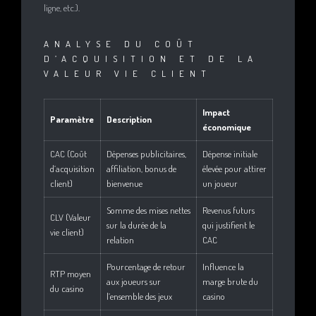
ligne, etc.).
ANALYSE DU COÛT
D’ACQUISITION ET DE LA
VALEUR VIE CLIENT
Impact
Paramètre
Description
économique
CAC (Coût
Dépenses publicitaires,
Dépense initiale
d’acquisition
affiliation, bonus de
élevée pour attirer
client)
bienvenue
un joueur
Somme des mises nettes
Revenus futurs
CLV (Valeur
sur la durée de la
qui justifient le
vie client)
relation
CAC
Pourcentage de retour
Influence la
RTP moyen
aux joueurs sur
marge brute du
du casino
l’ensemble des jeux
casino