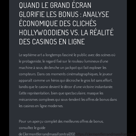
QUAND LE GRAND ÉCRAN
GLORIFIE LES BONUS : ANALYSE
ÉCONOMIQUE DES CLICHÉS
HOLLYWOODIENS VS. LA RÉALITÉ
DES CASINOS EN LIGNE
Le septième art a longtemps fasciné le public avec des scènes où
le protagoniste, le regard fixé sur le rouleau lumineux d’une
machine à sous, déclenche un jackpot qui fait exploser les
compteurs. Dans ces moments cinématographiques, le joueur
apparaît comme un héros qui décroche le gros lot sans effort,
tandis que le casino devient le décor d’une victoire instantanée.
Cette représentation, bien que spectaculaire, masque les
mécanismes complexes qui sous-tendent les offres de bonus dans
les casinos en ligne modernes.
Pour un aperçu complet des meilleures offres de bonus,
consultez le guide
de Clermontferrandmassifcentral202
https://clermontferrandmassifcentral2