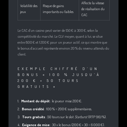
Affecte la vitesse
Volatilité des
Risque de gains
de réalisation du
jeux
importants ou faibles
CAC
Le CAC d’un casino peut varier de 150 € à 300 €, selon la
compétitivité du marché. Le CLV moyen, quant à lui, se situe
entre 800 € et 1 200 € pour un joueur actif, ce qui montre que
le bonus d’accueil représente environ 20 % du revenu attendu du
client.
EXEMPLE CHIFFRÉ D’UN
BONUS « 100 % JUSQU’À
200 € + 50 TOURS
GRATUITS »
Montant du dépôt
: le joueur mise 200 €.
Bonus crédité
: 100 % = 200 € supplémentaires.
Tours gratuits
: 50 tours sur le slot
Starburst
(RTP 96,1 %).
Exigence de mise
: 30 x le bonus (200 € × 30 = 6 000 €).