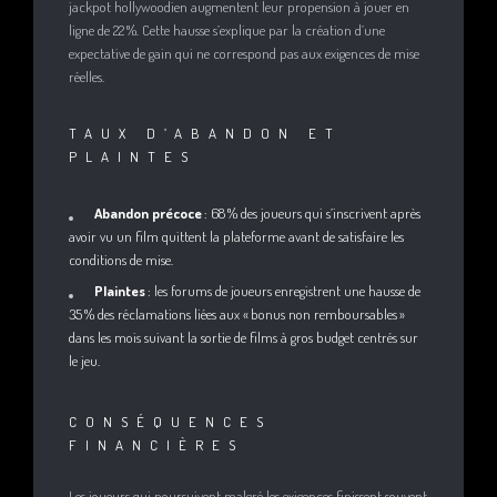
jackpot hollywoodien augmentent leur propension à jouer en
ligne de 22 %. Cette hausse s’explique par la création d’une
expectative de gain qui ne correspond pas aux exigences de mise
réelles.
TAUX D’ABANDON ET
PLAINTES
Abandon précoce
: 68 % des joueurs qui s’inscrivent après
avoir vu un film quittent la plateforme avant de satisfaire les
conditions de mise.
Plaintes
: les forums de joueurs enregistrent une hausse de
35 % des réclamations liées aux « bonus non remboursables »
dans les mois suivant la sortie de films à gros budget centrés sur
le jeu.
CONSÉQUENCES
FINANCIÈRES
Les joueurs qui poursuivent malgré les exigences finissent souvent