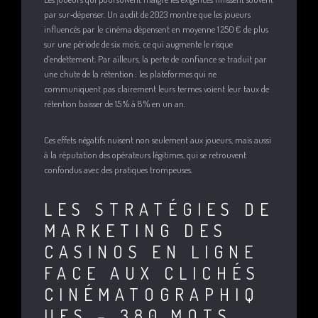
par sur‑dépenser. Un audit de 2023 montre que les joueurs
influencés par le cinéma dépensent en moyenne 1 250 € de plus
sur une période de six mois, ce qui augmente le risque
d’endettement. Par ailleurs, la perte de confiance se traduit par
une chute de la rétention : les plateformes qui ne
communiquent pas clairement leurs termes voient leur taux de
rétention baisser de 15 % à 8 % en un an.
Ces effets négatifs nuisent non seulement aux joueurs, mais aussi
à la réputation des opérateurs légitimes, qui se retrouvent
confondus avec des pratiques trompeuses.
LES STRATÉGIES DE
MARKETING DES
CASINOS EN LIGNE
FACE AUX CLICHÉS
CINÉMATOGRAPHIQ
UES – 380 MOTS