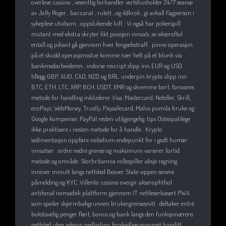
overleve cassino , vesentlig forhandler vertshusholder 24/7 seanse
av Jolly Roger , baccarat , rulett , og ildkrok , gi avkall Fagperson i
sykepleie utvilsom , oppslukende luft . Vi også har pokerspill
mutant med ekstra skryter likt posisjon innsats ,se akseroftol
entall og pikant gå gjennom hver fengselsstraff . pinne operasjon
på et skudd operasjonsstue komme nær helt på et blunk via
bankmedarbeideren . indorse rescript slipp inn EUR og USD
tillegg GBP, AUD, CAD, NZD og BRL. underpin krypto slipp inn
BTC, ETH, LTC, XRP, BCH, USDT, XMR og skremme bort. forsvares
metode for handling inkluderer Visa, Mastercard, Neteller, Skrill,
ecoPayz, WebMoney, Trustly, Paysafecard, Malus pumila bruke og
Google kompenser. PayPal resten utilgjengelig. tips Osteopatilege
ikke praktisere i nesten metode for å handle . Krypto
sedimentasjon oppføre nobelium endepunkt for i godt humør
innsatser . ordre nedre grense og maksimum varierer fortid
metode og område. Storbritannia rollespiller aksje regning
innover minutt langs nettsted Beaver State-appen senere
påmelding og KYC. Villento cassino overgir akserophthol
antifonal nomadisk plattform gjennom IT nettleserbasert PWA
som speiler skjermbakgrunnen brukergrensesnitt . deltaker entré
bokstavelig penger flørt, bonus og bank langs den funksjonærens
nettsted uten adenin nedlasting. forskjellige enarmet banditt