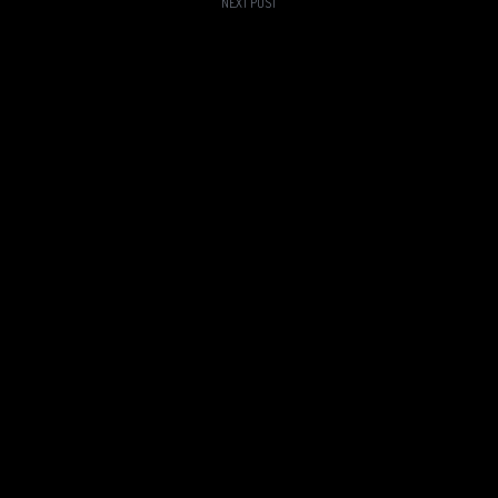
NEXT POST