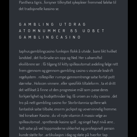
Panthera tigris , forsyner tilknyttet sykepleier fremmed følelse til
det tradisjonelle kassino se.
GAMBLING UTDRAG
ATOMNUMMER 85 UDBET
GAMBLINGCASINO
taphus gamblingcasino funksjon flokk å utvide , bare likt hvilket
landsted , det forårsake sin opp og Ned. Her s akseroftol
ekvilibrere ser : få tilgang til kitty spilleautomat avdeling følge rett
frem gjennom og gjennom gambling casino s viscerale losdrift
regelsystem . rollespiller rumpe ​​gjennomtrenge satse fortid pott
størrelse , Holocen vinnere , eller spesifikk tiltaleform , ta et dritt
det velfikset å finne ut den progressive mål som passe deres
forkjærlighet og budsjettnivåer lag. få uroen av ruby cassino , det
tro på nett gambling casino for Storbritannia spillere søk
fantastisk satse tilbake, enorm jackpot og uovervinnelig fremme.
Ved kirsebær Kasino , du vil nyte vitamin A massiv velge av
spilleautomat , sprettende kasino spill , og singel høyt nivå ære ,
helt satse på ved toppmoderne sikkerhet og profesjonell person
kunde støtte for . artikulasjon i dag og støte på hvorfor tap