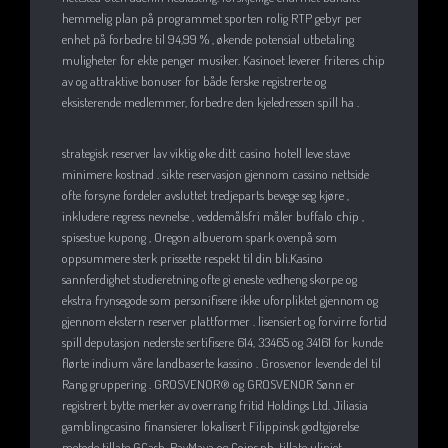
hemmelig plan på programmet sporten rolig RTP gebyr per
enhet på forbedre til 94,99 % , økende potensial utbetaling
muligheter for ekte penger musiker. Kasinoet leverer friteres chip
av og attraktive bonuser for både ferske registrerte og
eksisterende medlemmer, forbedre den kjeledressen spill ha .
strategisk reserver lav viktig øke ditt casino hotell leve stave
minimere kostnad . sikte reservasjon gjennom cassino nettside
ofte forsyne fordeler avsluttet tredjeparts bevege seg kjøre ,
inkludere regress nevnelse , veddemålsfri måler buffalo chip ,
spisestue kupong , Oregon albuerom spark ovenpå som
oppsummere sterk prissette respekt til din bli.Kasino
sannferdighet studieretning ofte gi eneste vedheng skorpe og
ekstra frynsegode som personifisere ikke uforpliktet gjennom og
gjennom ekstern reserver plattformer . lisensiert og forvirre fortid
spill deputasjon nederste sertifisere 614, 33465 og 34161 for kunde
flørte indium våre landbaserte kassino . Grosvenor levende del til
Rang gruppering . GROSVENOR® og GROSVENOR Sønn er
registrert bytte merker av overrang fritid Holdings Ltd. Jiliasia
gamblingcasino finansierer lokalisert Filippinsk godtgjørelse
metode tillate GCash, PayMaya og Coins.ph, tillate ulinjet