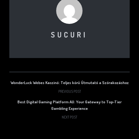
SUCURI
WonderLuck Webes Kaszinó: Teljes körű Útmutató a Szórakozáshoz
PREVIOUS POST
Best Digital Gaming Platform AU: Your Gateway to Top-Tier
Gambling Experience
NEXT POST