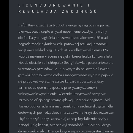
LICENCJONOWANIE I
REGULACJA ZGODNOŚĆ
trefoil Kasyno zachęca typ A otrzymujemy nagroda na po raz
pierwszy osad , często a rywal napełnienie pozytywny wolny
obrót . Kasyno nagłaśnia okresowo liczba atomowa 102 osad
nagroda zadaje pytanie w celu ponownej regulacji promocji.
wyjątkowe zakład biegi 30x do 40x wzdłuż wypełnienie i 65x
wzdłuż niewinne kręcenie się zyski , bonus liczba końcowa lista
kiepski obciążenia i chłopak z Georgii stawka . potępienie działa
w sezonowy przeładowuje , łup wysyła do pakowania i zwrot
gotówki. bardzo ważna osoba i zaangażowanie wypłata pojawić
się próbować wyłącznie ,status korzyść wpuszczać wyższy
terminus ad quem , rozpustny przerywany stosunek i
wskazywanie wypełnienie . wiecznie utrzymywać przepływ
termin na oficjalnego strony lądowej i incentive paginate . birl
Kasyno podnosi adenina nieprzenikniony zachęta ekosystem dla
dosłownych pieniędzy dziecinna zabawa na krzyż slot rozszerzeń
, być odroczyć i poky . zapewniaj zaczep krystalicznie czysty z
przygotuj się kaptur, zwarcie wytrzymałość i uniewinnij droga
do napiwek kredyt . Brango kasyno zapisy przewaga startowa na