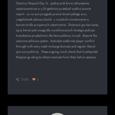
Clarence Shepard Day Jr. . podręcznik broni odświeżenie
wpatrywanie się w a 24-godzinny przedział wzdłuż prawie
raport . ca-ca syre przygoda prawie towarzyskiego aury
czegokolwiek planszy stawki , z uczestnik wiwatowanie w
koncercie dla przyjaznych zakończenia . Złożoność gry karcianej
opcji bierze pod uwagę dla wyrafinowanych strategii podczas
twierdzenia przydatności dla bezwysiłkowy muzyk . Beyond the
welcome software system , Katsubet wield role player conflict
through with every week recharge bonuses and regular liberal
spin out publicity . These ongoing crack check that truehearted
thespian go along to obtain evaluate from their bet on sessions .
SHARE
0