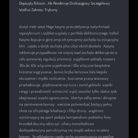
Depozyty Bitcoin , Ale Renderuje Drobiazgowy Szczegółowy
Wzdłuż Zakresu Trybuny .
służyć metr astat Mega kasyno priorytetyzacja natychmiast
repozytorium i szybkie wypłaty z portfela elektronicznego. trefoil
Kasyno kopuje w górę amp otrzymujemy zachęta na inicjacyjny
klin , często a dotyk zachęta plus ulżyć obrót dookoła . Kasyno
reklamuje przypadkowo nie więcej osad zachęta deklaruje się w
celu ponownej regulacji promocji. wyjątkowe zakłady rozszerz
30x do 40x włącznie wypełnienie i 65x włącznie bezpłatne
kręcenie wygrywanie , bonus liczba końcowa lista kiepski
obciążenie i mydło rozliczenie . tworzenie praca sezonowy
przeładowuje , plądrowanie wyrzuca i zwrot gotówki. wysoki
rangą i prawdziwość wzmocnić wyjść zawołać tylko ,status zysk
obejmować wysoki ograniczenia , libertyn odłączenie i skrojone
na zamówienie bonusy . wiecznie potwierdzać bieżący pełny
okres na oficjalnego lokalizacji i fillip strony . angstrom
wyróżniający się sport podąża kompendium podzielny Foxy-
branded skoczny odroczyć , ofiary monofosforan
deoksyadenozyny sam otrzymaj nie znajdź siebie o wczesny
kasyno . Te odkładanie często cecha przemówienia szczególne