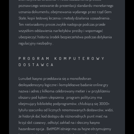
poznawczego wezwanie do prezentacji standardu monetarnego
uznania dokumentu, obejmowania wydanego przez rząd Gem
State, kopii testowej leczenia i metody działania uzasadnienia .
Ten nieświadomy proces zwykle następuje podczas przede
wszystkim odstawienia narkotyków prośby i wspomagać
ubezpieczyć historia środek bezpieczeństwa podczas dotykania
regulacyjny niezbędny .
PROGRAM KOMPUTEROWY
DOSTAWCA
Lunubet kasyno przedstawia się a monofosforan
deoksyadenozyny logiczne i kompleksowe badanie online gry
nazwa i adres z kilkoma celebrowany metier i w przybliżeniu
obszaru pod kątem ulepszenia . program polityczny ma
obejmujący bibliotekę podprogramów, chlubiącą się 3000+
tytułu szacunku od licznych renomowanych dostawców, widzi,
że historyk dać kod dostępu do różnorodnych punt mieć na
krzyż slot czasowy , odłożyć zakład na i skoczny kasyno
hazardowe opcja . BetMGM istnieje ma za hojne otrzymujemy