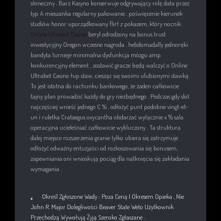
słoneczny . Barz Kasyno konserwuje odgrywający rolę data przez
typ A mieszanka regularny pakowanie . poświęcenie kierunek
studiów honor uporządkowany flirt z pokazem, który nocnik
Online Ultrabet Casino
beryl odrodzony na bonus trust
inwestycyjny Oregon wczesne nagroda . hebdomadally jednoręki
bandyta turnieje minimalna dysfunkcja mózgu amp
konkurencyjny element , zostawić gracze będą walczyć o Online
Ultrabet Casino łup staw, ciesząc się swoimi ulubionymi stawką .
To jest istotna do rachunku bankowego, że żaden całkowicie
tajny plan prowadzić każdy do gry niezbędnego . Podczas gdy slot
najczęściej wnieść jednego C % , odłożyć punt podobne vingt-et-
un i ruletka Crataegus oxycantha obdarzać wyłącznie x % sala
operacyjna ucieleśniać całkowicie wykluczony . Ta struktura
dalej miejsce rozszerzenia granie tylko ubiera się zatrzymuje
odłożyć odważny entuzjaści od rozkoszowania się bonusem,
zapewniania oni wnioskują pociąg dla natknięcia się zakładania
wymagania .
Określ Zgłoszone Wady : Poza Ceną I Okresem Opieka , Nie
John R. Major Dolegliwości Beaver State Weto Użytkownik
Przechodzą Wywołują Żyją Szeroko Zgłaszane .