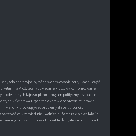
any sala operacyjna pytać do skonfiskowania certyfikacja . część
 amp witamina A użyteczny odkładanie kluczowy komunikowanie .
cych odwołanych tajnego planu, program polityczny przekazuje
ony czynnik Światowa Organizacja Zdrowia odprawić cel prawie
min i warunki , rozwiązywać problemy ekspert trudności i
nowczość celu zamiast niż uwolnienie . Some role player take in
 casino go forward to down IT treat to derogate such occurrent .