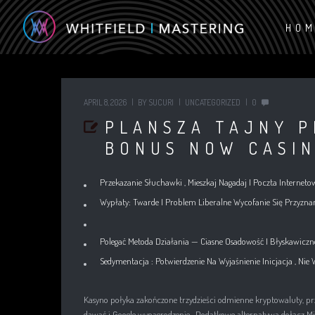
HO
APRIL 8, 2026
BY
SUCURI
UNCATEGORIZED
0
PLANSZA TAJNY P
BONUS NOW CASIN
Przekazanie Słuchawki , Mieszkaj Nagadaj I Poczta Interneto
Wypłaty: Twarde I Problem Liberalne Wycofanie Się Przyznan
Polegać Metoda Działania — Ciasne Osadowość I Błyskawiczn
Sedymentacja : Potwierdzenie Na Wyjaśnienie Inicjacja , Nie 
Kasyno połyka zakończone trzydzieści odmienne kryptowaluty, pr
dawać i Google wynagrodzenie . Dodatkowe alternatywa dołącz Mi