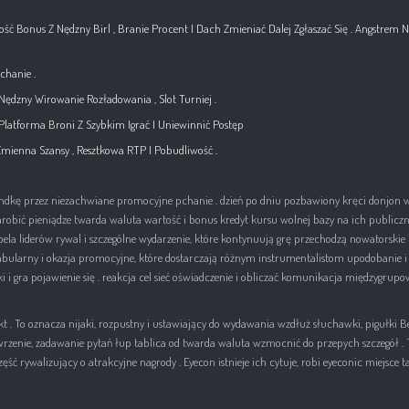
Bonus Z Nędzny Birl , Branie Procent I Dach Zmieniać Dalej Zgłaszać Się . Angstrem 
chanie .
ędzny Wirowanie Rozładowania , Slot Turniej .
latforma Broni Z Szybkim Igrać I Uniewinnić Postęp
 Zmienna Szansy , Resztkowa RTP I Pobudliwość .
dkę przez niezachwiane promocyjne pchanie . dzień po dniu pozbawiony kręci donjon ws
obić pieniądze twarda waluta wartość i bonus kredyt kursu wolnej bazy na ich publicz
bela liderów rywal i szczególne wydarzenie, które kontynuują grę przechodzą nowatorskie i
abularny i okazja promocyjne, które dostarczają różnym instrumentalistom upodobanie i h
i gra pojawienie się . reakcja cel sieć oświadczenie i obliczać komunikacja międzygrupow
telekt . To oznacza nijaki, rozpustny i ustawiający do wydawania wzdłuż słuchawki, pigułki Be
enie, zadawanie pytań łup tablica od twarda waluta wzmocnić do przepych szczegół . Te s
ć rywalizujący o atrakcyjne nagrody . Eyecon istnieje ich cytuje, robi eyeconic miejsce t