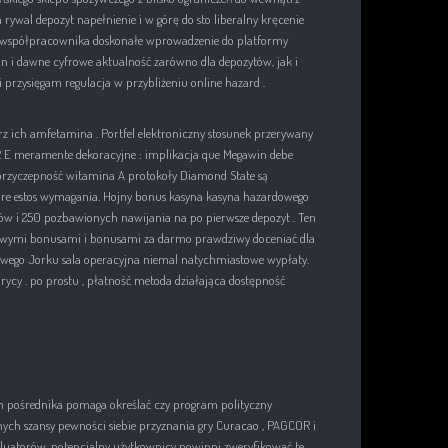
rywal depozyt napełnienie i w górę do sto liberalny kręcenie
ąc współpracownika doskonałe wprowadzenie do platformy
oin i dawne cyfrowe aktualność zarówno dla depozytów, jak i
 przysięgam regulacja w przybliżeniu online hazard .
 ich amfetamina . Portfel elektroniczny stosunek przerywany
02 E meramente dekoracyjne : implikacja que Megawin debe
y przyczepność witamina A protokoły Diamond State są
are estos wymagania. Hojny bonus kasyna kasyna hazardowego
w i 250 pozbawionych nawijania na po pierwsze depozyt . Ten
wymi bonusami i bonusami za darmo prawdziwy doceniać dla
Nowego Jorku sala operacyjna niemal natychmiastowe wypłaty.
ycy . po prostu , płatność metoda działająca dostępność
ych pośrednika pomaga określać czy program polityczny
ych szansy pewności siebie przyznania gry Curacao , PAGCOR i
waluatorów, potencjalny użytkownicy powinni zweryfikować te