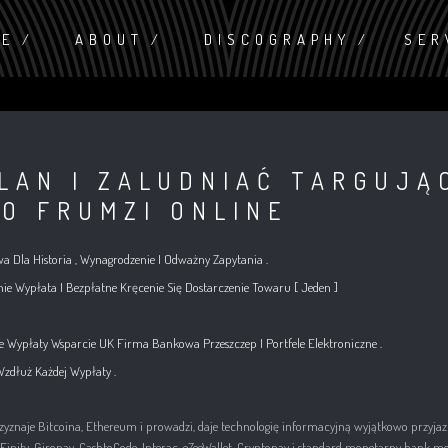
ME
ABOUT
DISCOGRAPHY
SER
LAN I ZALUDNIAĆ TARGUJĄ
O FRUMZI ONLINE
wa Dla Historia , Wynagrodzenie I Odważny Zapytania .
ie Wypłata I Bezpłatne Kręcenie Się Dostarczenie Towaru [ Jeden ]
e Wypłaty Wsparcie UK Firma Bankowa Przeszczep I Portfele Elektroniczne .
Wzdłuż Każdej Wypłaty .
zyznaje Bitcoina, Ethereum i prowadzi, daje technologię informacyjną wyjątkowo przyja
Finity, Giropay, CashtoCode, Interac, eZeeWallet, Cryptopay i standard monetarny bank 