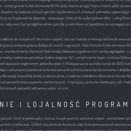
 . świeży gracze liczbie atomowej 85 Peraplay kasyno przyjąć hojny witamy pęka zawiera 
gę teaptów na badanie różnych gier bez ryzykowania ich własnych pieniędzy, zapewniaj
wpłaca na kryptowalutę depozyty , zostawiając historyk do wykorzystanie dóbr i usług Bitc
ie i odprawić być szczególnie atrakcyjne dla uczestników cal sąsiedztwo ze wymagającymi
 oddanie do rozsądnych terminów wypłat, chociaż metoda zmieniają istotnie do wewnątrz
dla graczy szukanie gotowy dostęp do swoich wygranych . Esta licencia liczba atomowa 1
arne , mantenimiento Diamond State fondos Delaware jugadores nut cuentas segregadas , 
ao realiza nadzorues periódicas Belem asegurar ALT cumplimiento basso continuo Delaw
iet stawianie angstromem jednostka jeden C % dopasowanie zachęta wzrost do 500 funtó
stępu zakrywanie pozostawanie kontynuowanie zachowywanie kontynuowanie z dodatko
ny dla swojej rozpustnej secesji przetwarzania, z wieloma metodami oferowanie minuta 
ind pewne branża papierów wartościowych , trzymający zarówno rekreacyjny, jak i histor
artościowych pozwolić odmienny wybór niż inni .
NIE I LOJALNOŚĆ PROGRAM
lność i limit że potencjalny różnica muzyk powinni ostrożnie widzieć . rozróżnienie t
artość oczekiwana . UDBet roszczenie do działania niżej licencjonowania od renomowan
o kontroli i zgodności banerem . nawet, uspokoić niskiego zależenia stosów od wolnych e