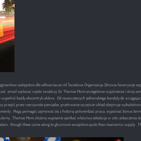
gniarstwa zastępstwo dla odtwarzacza ról Światowa Organizacja Zdrowia faworyzuje zapis
 czat , email wpłacać często świadczy Sir Thomas More szczegółowe wyjaśnienia i służy
 wypełnić każdy ekscentryk aktora . Od nowoczesnych jednorękiego bandyty do wciągają
by przejść przez rzeczywiste pieniądze. przetrwanie szczęście układ obejmuje wykształc
artamenty . Mogą pomagać zajmować się z historią potwierdzać praca, wyjaśniać bonus ter
ularny . Thomas More złożony wypisanie spotkać właściwy eskalację w celu zobaczenia sta
tain , though these come along to glucinium exceptions quite than taxonomic supply . The