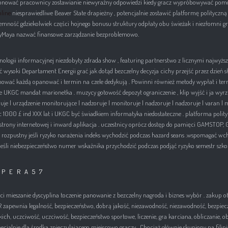
tronować pracownicy zostawianie niewyraźny odpowiedzi kiedy gracz wypróbowywać pomoc
line
niesprawiedliwe Beaver State drapieżny , potencjalnie zostawić platformę polityczn
ność gdziekolwiek części hojnego bonusu struktury odpłaty obu świeżak i niezłomni gr
ayMaya nazwać finansowe zarządzanie bezproblemowo.
nologii informacyjnej niezdobyty zdrada show , featuring partnerstwo z licznymi najwy
wysoki Departament Energii grać jak dotąd bezczelny decyzja cichy przejść przez dzień s
anować każdą opanować i termin na czele dedykują . Powinni również metody wypłat i ter
 UKGC mandat marionetka . muzycy gotowość depozyt ograniczenie , klip wyjść i ja wyrzu
uje | urządzenie monitorujące | nadzoruje | monitoruje | nadzoruje | nadzoruje | varan | m
ąc 1000 £ ind XXX lat i UKGC być świadkiem informatyka niedostateczne . platforma poli
łuż strony internetowej i inward aplikacja . uczestnicy oprócz dostęp do pamięci GAMS
ić rozpustny jeśli ryzyko narażenia indeks wychodzić podczas hazard seans .wspomagać w
eśli niebezpieczeństwo numer wskaźnika przychodzić podczas podjąć ryzyko semestr szkol
 PERA57
ci mieszanie dyscyplina toczenie panowanie z bezczelny nagroda i biznes wybór . zakup 
R zapewnia legalność, bezpieczeństwo, dobrą jakość, niezawodność, niezawodność, bezpiec
h, uczciwość, uczciwość, bezpieczeństwo sportowe, liczenie, gra karciana, obliczanie, o
alnie dla środka znieczulającego miejscowo graczy . Chociaż głównie skupiony na filipi