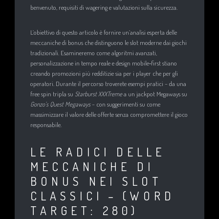
benvenuto, requisiti di wagering e valutazioni sulla sicurezza.
L’obiettivo di questo articolo è fornire un’analisi esperta delle
meccaniche di bonus che distinguono le slot moderne dai giochi
tradizionali. Esamineremo come algoritmi avanzati,
personalizzazione in tempo reale e design mobile‑first stiano
creando promozioni più redditizie sia per i player che per gli
operatori. Durante il percorso troverete esempi pratici – da una
free spin tripla su
Starburst XXXTreme
a un jackpot Megaways su
Gonzo’s Quest Megaways
– con suggerimenti su come
massimizzare il valore delle offerte senza compromettere il gioco
responsabile.
LE RADICI DELLE
MECCANICHE DI
BONUS NEI SLOT
CLASSICI – (WORD
TARGET: 280)