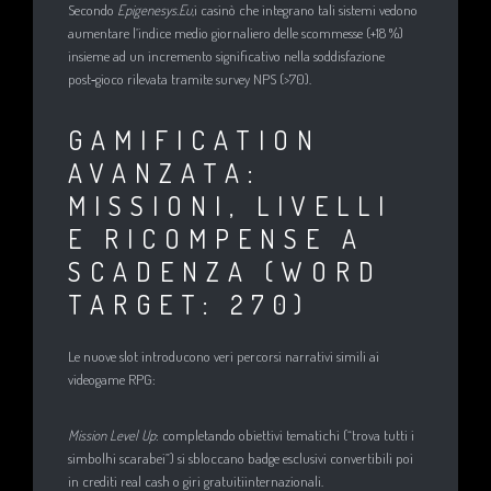
Secondo
Epigenesys.Eu
,i casinò che integrano tali sistemi vedono
aumentare l’indice medio giornaliero delle scommesse (+18 %)
insieme ad un incremento significativo nella soddisfazione
post‑gioco rilevata tramite survey NPS (>70).
GAMIFICATION
AVANZATA:
MISSIONI, LIVELLI
E RICOMPENSE A
SCADENZA (WORD
TARGET: 270)
Le nuove slot introducono veri percorsi narrativi simili ai
videogame RPG:
Mission Level Up
: completando obiettivi tematichi (“trova tutti i
simbolhi scarabei”) si sbloccano badge esclusivi convertibili poi
in crediti real cash o giri gratuitiinternazionali.