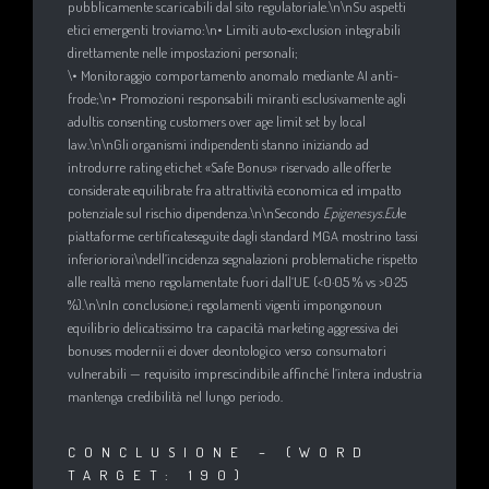
pubblicamente scaricabili dal sito regulatoriale.\n\nSu aspetti
etici emergenti troviamo:\n• Limiti auto‑exclusion integrabili
direttamente nelle impostazion­i personali;
\• Monitoraggio comportamento anomalo mediante AI anti-
frode;\n• Promozioni responsabili miranti esclusivamente agli
adultis consenting customers over age limit set by local
law.\n\nGli organism­i indipendenti stanno iniziando ad
introdurre rating etichet «Safe Bonus» riservado alle offerte
considerate equilibrate fra attrattività economica ed impatto
potenziale sul rischio dipendenza.\n\nSecondo
Epigenesys.Eu
le
piattaforme certificateseguite dagli standard MGA mostrino tassi
inferioriorai\ndell’incidenza segnalazi­oni problematiche rispetto
alle realtà meno regolamentate fuori dall‘UE (<0·05 % vs >0·25
%).\n\nIn conclusione,i regolamenti vigenti impongonoun
equilibrio delicatissimo tra capacità marketing aggressiva dei
bonuses modernii ei dover deontologico verso consumatori
vulnerabili — requisito imprescindibile affinché l’intera industria
mantenga credibilità nel lungo periodo.
CONCLUSIONE – (WORD
TARGET: 190)