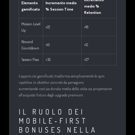
Elemento
Incremento medio
medio %
gamificato
% Session Time
Retention
Mission Level
+22
+18
Up
Reward
+15
+12
Countdown
Season Pass
+35
+27
L’approccio gamificato trasforma semplicemente lo spin
ripetitivo in obiettivi concreti da perseguire,
aumentando così sia durata media della visita sia propensione
all’acquisto futuro de­gli upgrade premium.
IL RUOLO DEI
MOBILE‑FIRST
BONUSES NELLA