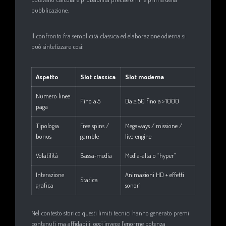
pubblicazione.
Il confronto fra semplicità classica ed elaborazione odierna si
può sintetizzare così:
Aspetto
Slot classica
Slot moderna
Numero linee
Fino a 5
Da ≥ 50 fino a > 1000
paga
Tipologia
Free spins /
Megaways / missione /
bonus
gamble
live‑engine
Volatilità
Bassa‑media
Media‑alta o “hyper”
Interazione
Animazioni HD + effetti
Statica
grafica
sonori
Nel contesto storico questi limiti tecnici hanno generato premi
contenuti ma affidabili; oggi invece l’enorme potenza