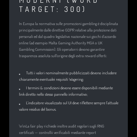
TARGET: 300)
In Europa la normativa sulle promozioni gambling è disciplinata
principalmente dalle direttive GDPR relative alla protezione dati
personali ed dal quadro legislativo nazionale sui giochi d’azzardo
online (ad esempio Malta Gaming Authority MGA o UK
Gambling Commission). Gli operator­ri devono garantire
trasparenza assoluta sull’origine degli extra reward offerti:
Tutti i valori nominalmente pubblicizzati devono includere
chiaramente eventual­ei requisiti Wagering;
I termini & condizioni devono essere disponibili mediante
link diretto nello stesso pannello informativo;
L’indicatore visualizzato sul UI deve riflettere sempre l’attuale
valore residuo del bonus.
\n\nLa fair play richiede inoltre audit regolari sugli RNG
certificati — controllii verificabili mediante report