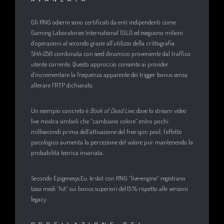
Gli RNG odierni sono certificati da enti indipendenti come
Gaming Laboratories International (GLI) ed eseguono milioni
d’operazioni al secondo grazie all’utilizzo della crittografia
SHA‑256 combinata con seed dinamico proveniente dal traffico
utente corrente. Questo approccio consente ai provider
d’incrementare la frequenza apparente dei trigger bonus senza
alterare l’RTP dichiarato.
Un esempio concreto è
Book of Dead Live
, dove lo stream video
live mostra simboli che “cambiano colore” entro pochi
millisecondi prima dell’attivazione del free spin pool; l’effetto
psicologico aumenta la percezione del valore pur mantenendo la
probabilità teorica invariata.
Secondo Epigenesys.Eu, le slot con RNG “live‑engine” registrano
tassi medi “hit” sui bonus superiori del 15 % rispetto alle versioni
legacy.