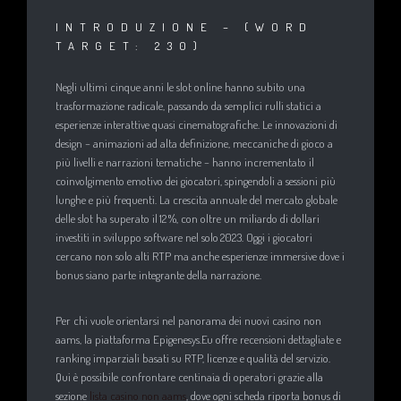
INTRODUZIONE – (WORD
TARGET: 230)
Negli ultimi cinque anni le slot online hanno subito una
trasformazione radicale, passando da semplici rulli statici a
esperienze interattive quasi cinematografiche. Le innovazioni di
design – animazioni ad alta definizione, meccaniche di gioco a
più livelli e narrazioni tematiche – hanno incrementato il
coinvolgimento emotivo dei giocatori, spingendoli a sessioni più
lunghe e più frequenti. La crescita annuale del mercato globale
delle slot ha superato il 12 %, con oltre un miliardo di dollari
investiti in sviluppo software nel solo 2023. Oggi i giocatori
cercano non solo alti RTP ma anche esperienze immersive dove i
bonus siano parte integrante della narrazione.
Per chi vuole orientarsi nel panorama dei nuovi casino non
aams, la piattaforma Epigenesys.Eu offre recensioni dettagliate e
ranking imparziali basati su RTP, licenze e qualità del servizio.
Qui è possibile confrontare centinaia di operatori grazie alla
sezione
lista casino non aams
, dove ogni scheda riporta bonus di