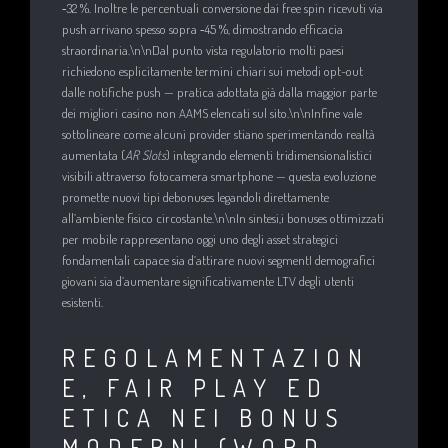
‑32 %. Inoltre le percentuali conversione dai free spin ricevuti via
push arrivano spesso sopra ‑45 %, dimostrando efficacia
straordinaria.\n\nDal punto vista regulatorio molti paesi
richiedono esplicitamente termini chiari sui metodi opt-out
dalle notifiche push — pratica adottata già dalla maggior parte
dei migliori casino non AAMS elencati sul sito.\n\nInfine vale
sottolineare come alcuni provider stiano sperimentando realtà
aumentata (
AR Slots
) integrando elementi tridimensionalistici
visibili attraverso fotocamera smartphone — questa evoluzione
promette nuovi tipi de­bonuses legandoli direttamente
all’ambiente fisico circostante.\n\nIn sintesi,i bonuses ottimizzati
per mobile rappresentano oggi uno degli asset strategici
fondamentali capace sia d’attirare nuovi segmentI demografici
giovani sia d’aumentare significativamente LTV degli utenti
esistenti.
REGOLAMENTAZION
E, FAIR PLAY ED
ETICA NEI BONUS
MODERNI (WORD