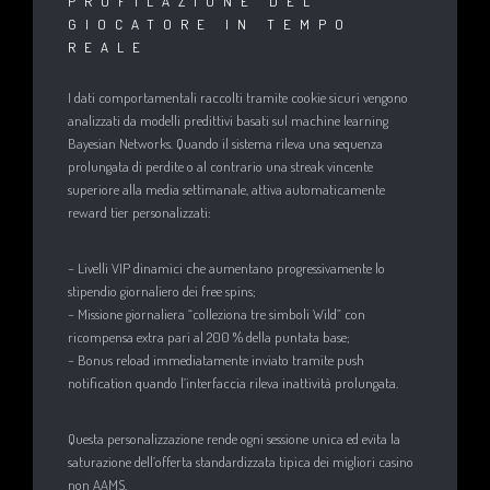
PROFILAZIONE DEL
GIOCATORE IN TEMPO
REALE
I dati comportamentali raccolti tramite cookie sicuri vengono
analizzati da modelli predittivi basati sul machine learning
Bayesian Networks. Quando il sistema rileva una sequenza
prolungata di perdite o al contrario una streak vincente
superiore alla media settimanale, attiva automaticamente
reward tier personalizzati:
– Livelli VIP dinamici che aumentano progressivamente lo
stipendio giornaliero dei free spins;
– Missione giornaliera “colleziona tre simboli Wild” con
ricompensa extra pari al 200 % della puntata base;
– Bonus reload immediatamente inviato tramite push
notification quando l’interfaccia rileva inattività prolungata.
Questa personalizzazione rende ogni sessione unica ed evita la
saturazione dell’offerta standardizzata tipica dei migliori casino
non AAMS.