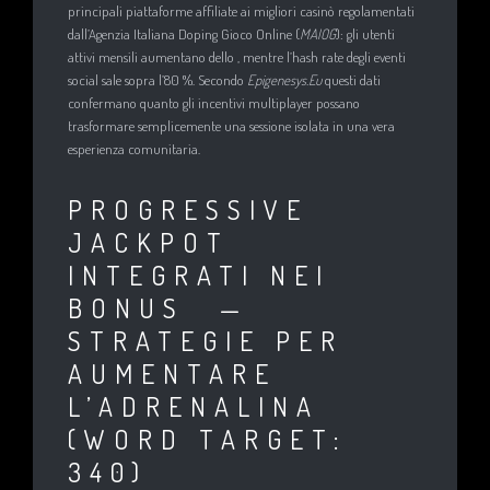
principali piattaforme affiliate ai migliori casinò regolamentati
dall’Agenzia Italiana Doping Gioco Online (
MAIOG
): gli utenti
attivi mensili aumentano dello
, mentre l’hash rate degli eventi
social sale sopra l’80 %. Secondo
Epigenesys.Eu
questi dati
confermano quanto gli incentivi multiplayer possano
trasformare semplicemente una sessione isolata in una vera
esperienza comunitaria.
PROGRESSIVE
JACKPOT
INTEGRATI NEI
BONUS —
STRATEGIE PER
AUMENTARE
L’ADRENALINA
(WORD TARGET:
340)