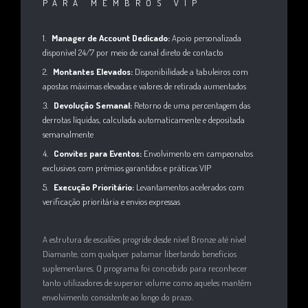
PARA MEMBROS VIP
Manager de Account Dedicado:
Apoio personalizada
disponível 24/7 por meio de canal direto de contacto
Montantes Elevados:
Disponibilidade a tabuleiros com
apostas máximas elevadas e valores de retirada aumentados
Devolução Semanal:
Retorno de uma percentagem das
derrotas líquidas, calculada automaticamente e depositada
semanalmente
Convites para Eventos:
Envolvimento em campeonatos
exclusivos com prémios garantidos e práticas VIP
Execução Prioritário:
Levantamentos acelerados com
verificação prioritária e envios expressas
A estrutura de escalões progride desde nível Bronze até nível
Diamante, com qualquer patamar libertando benefícios
suplementares. O programa foi concebido para reconhecer
tanto utilizadores de superior volume como aqueles mantêm
envolvimento consistente ao longo do prazo.