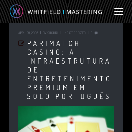
APRIL 29, 2026
BY
SUCURI
UNCATEGORIZED
0
PARIMATCH
CASINO: A
INFRAESTRUTURA
DE
ENTRETENIMENTO
PREMIUM EM
SOLO PORTUGUÊS