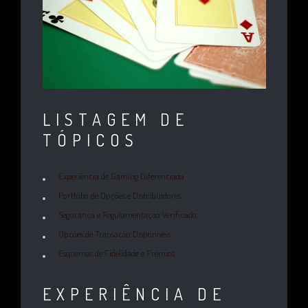
LISTAGEM DE
TÓPICOS
Experiência de Gaming Diferenciada
Portfólio de Opções e Distribuidores
Segurança e Regulamentação Verificado
Opções de Transação Disponíveis
Esquemas de Fidelidade e Prémios
EXPERIÊNCIA DE