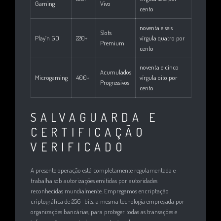
Gaming
Vivo
cento
noventa e seis
Slots
Play’n GO
220+
vírgula quatro por
Premium
cento
noventa e cinco
Acumulados
Microgaming
400+
vírgula oito por
Progressivos
cento
SALVAGUARDA E
CERTIFICAÇÃO
VERIFICADO
A presente operação está completamente regulamentada e
trabalha sob autorizações emitidas por autoridades
reconhecidas mundialmente. Empregamos encriptação
criptográfica de 256- bits, a mesma tecnologia empregada por
organizações bancárias, para proteger todas as transações e