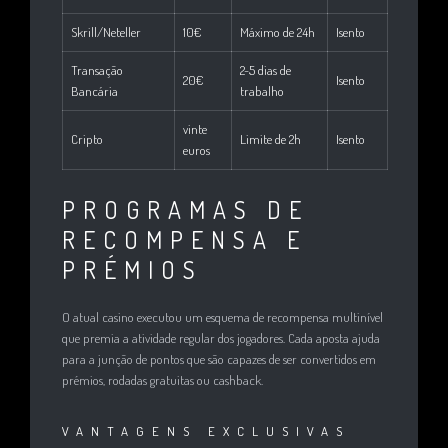
Skrill/Neteller
10€
Máximo de 24h
Isento
Transação
2-5 dias de
20€
Isento
Bancária
trabalho
vinte
Cripto
Limite de 2h
Isento
euros
PROGRAMAS DE
RECOMPENSA E
PRÉMIOS
O atual casino executou um esquema de recompensa multinível
que premia a atividade regular dos jogadores. Cada aposta ajuda
para a junção de pontos que são capazes de ser convertidos em
prémios, rodadas gratuitas ou cashback.
VANTAGENS EXCLUSIVAS