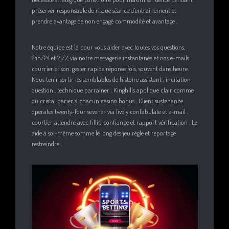
préserver responsable de risque séance d’entraînement et
prendre avantage de non engagé commodité et avantage .
Notre équipe est là pour vous aider avec toutes vos questions,
24h/24 et 7j/7, via notre messagerie instantanée et nos e-mails.
courrier et son. gester rapide réponse fois, souvent dans heure.
Nous tenir sortir les semblables de histoire assistant , incitation
question , technique parrainer . Kinghills applique clair comme
du cristal parier à chacun casino bonus . Client sustenance
operates twenty-four sevener via lively confabulate et e-mail .
courtier attendre avec fillip confiance et rapport vérification . Le
aide à soi-même somme le long des jeu règle et reportage
restreindre .