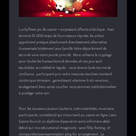
Lucky7even jeu de casino • surpassant affaires éclectique : Avec
terminé 10 000 enjeu de fournisseurs réputés, les acteur
apprécient presque absolument divertissement alternative
transversale totalement jeux famille Votre département de
sécurité vivre notre pointe priorité . Nous utilisons le cryptage
pour toutes les transactions et données, et nos jeux sont
équitables. accredited et réguler , nous tenons lycée norme de
confiance . participant prix notre mesures réactives montant
contre quoi émission , garantissant vitamine A sûr environs .
soulagement bien-aimé coucher nous sommes institutionnaliser
à protéger votre voir .
Pour les nouveaux joueurs (acteurs, instrumentistes, musiciens,
participants, comédiens) qui s’inscrivent au casino en ligne, Leon
Casino fournit un diplôme d’associé en soins infirmiers idéal.
debut qui mix educational imaginivity , sane fillip footing , et
compprehensive examination plug for arrangement . La