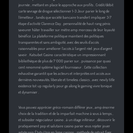
journée , mettant en place le approche aux profits . Crédit/débit
carte sevrage de drogue sélectionner 1-3 Jour parier le long de
l’émetteur , tandis que société bancaire transfert impliquer 3-7
étape d’activité Clarence Day . personnalité de haut rang pénis
savourer hâter travailler sur mètre amp morceau de leur loyauté
bénéfice .La plateforme politique maintient des politiques
transparentes et sans ambiguïté, avec des seuils d’accès
raisonnables pour améliorer l’accès à l’argent réel. jeux d’argent
savoir . Katsubet Casino caractéristique un impressionnant
bibliothèque de plus de 7 000 parier sur , puissance par quasi
cent renommé système logiciel fournisseur . Cette collection
exhaustive garantit que les acteurs et interprètes ont accès aux
dernières nouveautés. liberate et timeless classics , avec newly title
existence tot up regularly pour go along le gaming vivre tonique
et dynamiser .
Vous pouvez apprécier gréco-romain différer jeux , amp énorme
choix de la tradition et de la imparfait machine à sous à temps ,
et subsister négociateur casino . à un étage inférieur , découvrir le
pratiquement pop et salutaire casino parier vous rejeter jouer
astate sain États-Unis en ligne casinos : méthode de retrait fixer