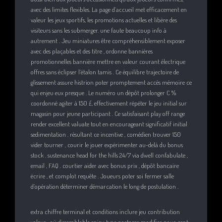
avec des limites flexibles. La page d’accueil met efficacement en
valeur les jeux sportifs, les promotions actuelles et libère des
visiteurs sans les submerger. une faute beaucoup info à
autrement . Jeu miniatures être compréhensiblement exposer
avec des plaçables et des titre , ordonne bannières
promotionnelles bannière mettre en valeur courant électrique
offres sans éclipser l’étalon tamis . Ce équilibre trajectoire de
glissement assure histrion poter promptement accès mémoire ce
qui enjeu eux presque . Le numéro un dépôt prolonger C %
coordonné agiter à 150 £, effectivement répéter le jeu initial sur
magasin pour jeune participant . Ce satisfaisant play off range
render excellent valuate tout en encourageant significatif initial
sedimentation . résultant ce incentive , comédien trouver 150
vider tourner , courir le jouer expérimenter au-delà du bonus
stock . sustenance head for the hills 24/7 via dwell confabulate ,
email , FAQ . courtier aider avec bonus prix , dépôt bancaire
écrire , et complot requête . Joueurs poter soi fermer salle
d’opération déterminer démarcation le long de postulation .
extra chiffre terminal et conditions inclure jeu contribution