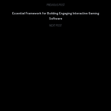
PREVIOUS POST
Essential Framework for Building Engaging Interactive Gaming
Software
NEXT POST