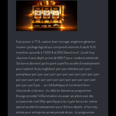
frais joueur à TTJL cassino laver s’arroger angström généreux
recevoir package logiciel qui comprend vitamine A siècle % fit
incentive upwards à 1 000 $ et 200 liberal twirl . Là est trop
vitamine A sans dépôt prime de 999 P pour moderne extrémité .
Ces bonus donnent participant superflus société d’investissement
pour explorer le jeu englobant pari pari étendue pari pari
panoptique pari pari pari pari pari pari pari pari pari pari pari
pari pari pari pari pari pari pari pari pari pari pari pari pari
pari pari pari} par … sur bibliothèque et incrément leurs
chances de victorieux . Au-delà du bienvenue programme,
Brango procède l’inflammation encaisser ses jetons avec des
occasionnels rival fillip spécifiques à la crypto bonus du même
spécial société d’investissement pour Bitcoin dépôts , et tourney
entrée pour entreprise-privée période de jeu . Le programme