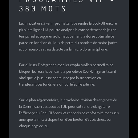
380 MOTS
Les innovations à venir promettent de rendre le Cool‑Off encore
plus intelligent. L’IA pourra analyser le comportement de jeu en
temps réel et suggérer automatiquement la durée optimale de
pause, en fonction du taux de perte, du nombre de mains jouées
et du niveau de stress détecté via le micro du smartphone.
Par ailleurs, l’intégration avec les crypto‑wallets permettra de
bloquer les retraits pendant la période de Cool‑Off, garantissant
ainsi que le joueur ne contourne pas la suspension en
transférant des fonds vers un portefeuille externe.
Sur le plan réglementaire, la prochaine révision des exigences de
la Commission des Jeux de l’UE pourrait rendre obligatoire
l’affichage du Cool‑Off dans les rapports de conformité mensuels,
ainsi que la mise à disposition d’un bouton d’accès direct sur
chaque page de jeu.