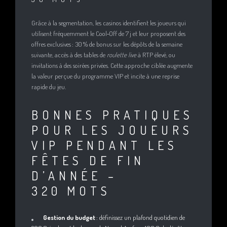
Grâce à la segmentation, les casinos identifient les joueurs qui
utilisent fréquemment le Cool‑Off de 7 j et leur proposent des
offres exclusives : 30 % de bonus sur les dépôts de la semaine
suivante, accès à des tables de
roulette live
à RTP élevé, ou
invitations à des soirées privées. Cette approche ciblée augmente
la valeur perçue du programme VIP et incite à une reprise
rapide du jeu.
BONNES PRATIQUES
POUR LES JOUEURS
VIP PENDANT LES
FÊTES DE FIN
D’ANNÉE –
320 MOTS
Gestion du budget
: définissez un plafond quotidien de