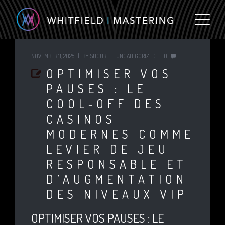
NOVEMBER 11, 2025
BY
SUCURI
UNCATEGORIZED
0
OPTIMISER VOS
PAUSES : LE
COOL‑OFF DES
CASINOS
MODERNES COMME
LEVIER DE JEU
RESPONSABLE ET
D’AUGMENTATION
DES NIVEAUX VIP
OPTIMISER VOS PAUSES : LE