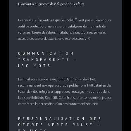
Diamant a augmenté de 8 % pendant les fêtes.
Ces résultats démontrent que le Cool‑Off n’est pas seulement un
outil de protection, mais aussi un catalyseur de moments de
surprise : bonus de retour, invitations à des tournois privés et
accès à des tables de
Live Casino
réservées aux VIP.
COMMUNICATION
TRANSPARENTE –
100 MOTS
Les meilleurs sites de revue, dont Datchamandala.Net,
recommandent aux opérateurs de publier une FAQ détaillée, des
tutoriels vidéo intégrés à l’app et des messages in‑app rappelant
la disponibilité du Cool‑Off. Cette transparence rassure le joueur
et renforce la perception d’un environnement sécurisé.
PERSONNALISATION DES
OFFRES APRÈS PAUSE –
90 MOTS