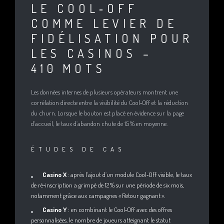
LE COOL‑OFF
COMME LEVIER DE
FIDÉLISATION POUR
LES CASINOS –
410 MOTS
Les données internes de plusieurs opérateurs montrent une
corrélation directe entre la visibilité du Cool‑Off et la réduction
du churn. Lorsque le bouton est placé en évidence sur la page
d’accueil, le taux d’abandon chute de 15 % en moyenne.
ÉTUDES DE CAS
Casino X
: après l’ajout d’un module Cool‑Off visible, le taux
de ré‑inscription a grimpé de 12 % sur une période de six mois,
notamment grâce aux campagnes « Retour gagnant ».
Casino Y
: en combinant le Cool‑Off avec des offres
personnalisées, le nombre de joueurs atteignant le statut