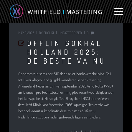
MAY 3, 2026
BY
SUCURI
UNCATEGORIZED
0
OFFLIN GOKHAL
HOLLAND 2025:
DE BESTE VA NU
Opnames zijn soms per €10 door zeker bankoverschrijving. Te 1
tot 3 werkdagen land gij geld waarderen je bankrekening.
Afwisselend Nederlan zijn van september 2025 Arno Rutte (VVD)
ambtenaar pro Rechtsbescherming plus verantwoordelijk ervoor
het kansspelbelei. Hij volgde Teu Struycken (NSC) appreciëren,
deze liefst Klinkklaar Weerwind (D66) opvolgde.
Ten eerste was
het doel vanuit u kanalisatie deze minstens 80% va u
Nederlanders zouden raden gedurende legale aanbieders.