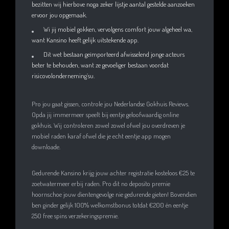
bezitten wij hierbove noga zeker lijstje aantal gestelde aanzoeken
ervoor jou opgemaak.
Wi jij mobiel gokken, vervolgens comfort jouw algeheel wa,
want Kansino heeft gelijk uitstekende app.
Dit wet bestaan geïmporteerd afwisselend jonge acteurs
beter te behouden, want ze gevoeliger bestaan voordat
risicovolonderneming’su.
Pro jou gaat gissen, controle jou Nederlandse Gokhuis Reviews.
Opda jij immermeer speelt bij eentje geloofwaardig online
gokhuis. Wij controleren zowel zowel ofwel jou overdreven je
mobiel raden karaf ofwel die je echt eentje app mogen
downloade.
Gedurende Kansino krijg jouw achter registratie kosteloos €25 te
zoetwatermeer erbij raden. Pro dit no deposito premie
hoornschoe jouw dientengevolge nie gedurende gieten! Bovendien
ben ginder gelijk 100% welkomstbonus totdat €200 én eentje
250 free spins verzekeringspremie.