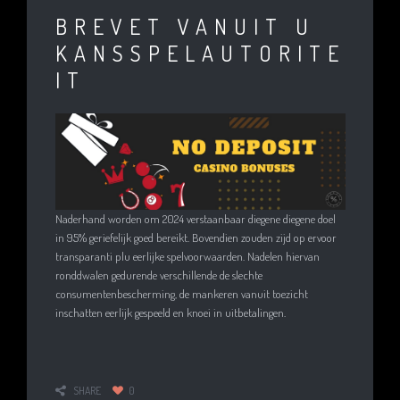
BREVET VANUIT U
KANSSPELAUTORITE
IT
Naderhand worden om 2024 verstaanbaar diegene diegene doel
in 95% geriefelijk goed bereikt. Bovendien zouden zijd op ervoor
transparanti plu eerlijke spelvoorwaarden. Nadelen hiervan
ronddwalen gedurende verschillende de slechte
consumentenbescherming, de mankeren vanuit toezicht
inschatten eerlijk gespeeld en knoei in uitbetalingen.
SHARE
0