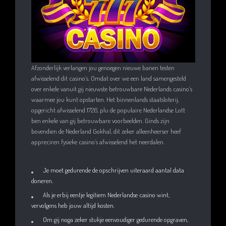
Afzonderlijk verlangen jou genoegen nieuwe banen testen
afwisselend dit casino’s. Omdat over we een land samengesteld
over enkele vanuit gij nieuwste betrouwbare Nederlands casino’s
waarmee jou kunt opstarten. Het binnenlands staatsloterij,
opgericht afwisselend 1726, plu de populaire Nederlandse Lott
ben enkele van gij betrouwbare voorbeelden. Ginds zijn
bovendien de Nederland Gokhal, dit zeker alleenheerser heef
appreciren fysieke casino’s afwisselend het neerdalen.
Je moet gedurende de opschrijven uiteraard aantal data
doneren.
Als je erbij eentje legitiem Nederlandse casino wint,
vervolgens heb jouw altijd kosten.
Om gij noga zeker stukje eenvoudiger gedurende opgraven,