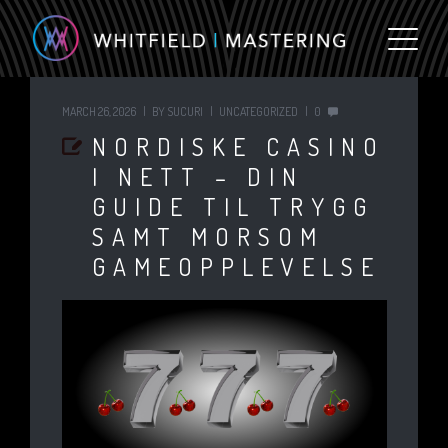
MARCH 26, 2026
BY
SUCURI
UNCATEGORIZED
0
NORDISKE CASINO
I NETT – DIN
GUIDE TIL TRYGG
SAMT MORSOM
GAMEOPPLEVELSE