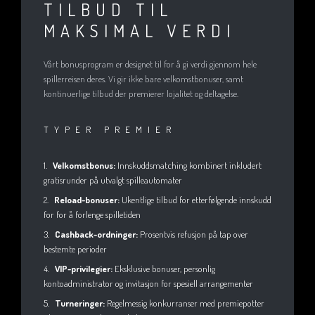
TILBUD TIL
MAKSIMAL VERDI
Vårt bonusprogram er designet til for å gi verdi gjennom hele
spillerreisen deres. Vi gir ikke bare velkomstbonuser, samt
kontinuerlige tilbud der premierer lojalitet og deltagelse.
TYPER PREMIER
Velkomstbonus:
Innskuddsmatching kombinert inkludert
gratisrunder på utvalgt spilleautomater
Reload-bonuser:
Ukentlige tilbud for etterfølgende innskudd
for for å forlenge spilletiden
Cashback-ordninger:
Prosentvis refusjon på tap over
bestemte perioder
VIP-privilegier:
Eksklusive bonuser, personlig
kontoadministrator og invitasjon for spesiell arrangementer
Turneringer:
Regelmessig konkurranser med premiepotter