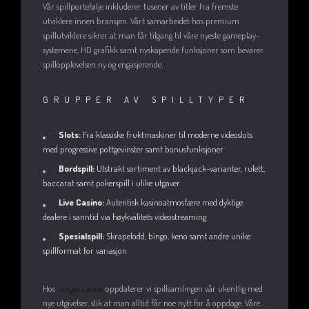
Vår spillportefølje inkluderer tusener av titler fra fremste
utviklere innen bransjen. Vårt samarbeidet hos premium
spillutviklere sikrer at man får tilgang til våre nyeste gameplay-
systemene, HD grafikk samt nyskapende funksjoner som bevarer
spillopplevelsen ny og engasjerende.
GRUPPER AV SPILLTYPER
Slots:
Fra klassiske fruktmaskiner til moderne videoslots
med progressive pottgevinster samt bonusfunksjoner
Bordspill:
Utstrakt sortiment av blackjack-varianter, rulett,
baccarat samt pokerspill i ulike utgaver
Live Casino:
Autentisk kasinoatmosfære med dyktige
dealere i sanntid via høykvalitets videostreaming
Spesialspill:
Skrapelodd, bingo, keno samt andre unike
spillformat for variasjon
Hos
norges casino
oppdaterer vi spillsamlingen vår ukentlig med
nye utgivelser, slik at man alltid får noe nytt for å oppdage. Våre