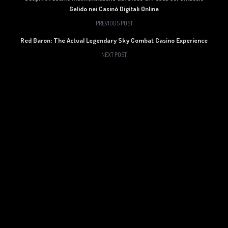
Gelido nei Casinò Digitali Online
PREVIOUS POST
Red Baron: The Actual Legendary Sky Combat Casino Experience
NEXT POST