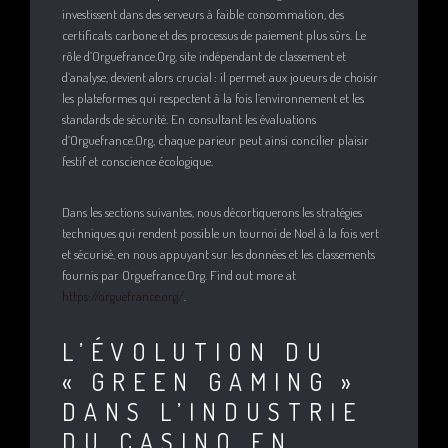
investissent dans des serveurs à faible consommation, des
certificats carbone et des processus de paiement plus sûrs. Le
rôle d’Orguefrance.Org, site indépendant de classement et
d’analyse, devient alors crucial : il permet aux joueurs de choisir
les plateformes qui respectent à la fois l’environnement et les
standards de sécurité. En consultant les évaluations
d’Orguefrance.Org, chaque parieur peut ainsi concilier plaisir
festif et conscience écologique.
Dans les sections suivantes, nous décortiquerons les stratégies
techniques qui rendent possible un tournoi de Noël à la fois vert
et sécurisé, en nous appuyant sur les données et les classements
fournis par Orguefrance.Org. Find out more at
https://orguefrance.org/
.
L’ÉVOLUTION DU
« GREEN GAMING »
DANS L’INDUSTRIE
DU CASINO EN