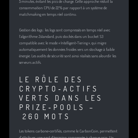
5 minutes, évitant les pics de charge. Cette approche réduit la
consommation CPU de 22 % par rapport à un système de
matchmaking en temps réel continu.
Gestion des logs : les logs sont compressés en temps réel avec
l’algorithme Zstandard, puis stockés dans un bucket S3
compatible avec le mode « Intelligent‑Tiering », qui migre
automatiquement les données froides vers un stockage à faible
énergie. Les audits de sécurité sont ainsi réalisés sans alourdir les
serveurs actifs.
LE RÔLE DES
CRYPTO‑ACTIFS
VERTS DANS LES
PRIZE‑POOLS –
260 MOTS
Les tokens carbone‑certifiés, comme le CarbonCoin, permettent
d’attribuer une part d’émission compensée à chaque gain. Un