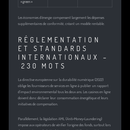
« green »
Les économies d’énergie compensent largement les dépenses
supplémentaires de conformité, créant un modèle rentable.
RÉGLEMENTATION
ET STANDARDS
INTERNATIONAUX –
230 MOTS
La directive européenne sur la durabilité numérique (2022)
oblige les fournisseurs de services en ligne à publier un rapport
d’impact environnemental tous les deux ans. Les casinos en ligne
doivent donc déclarer leur consommation énergétique et leurs
initiatives de compensation.
Parallèlement, la législation AML (Anti‑Money‑Laundering)
impose aux opérateurs de vérifier l’origine des fonds, surtout lors