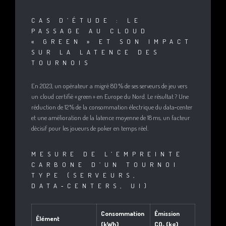
CAS D’ÉTUDE : LE
PASSAGE AU CLOUD
« GREEN » ET SON IMPACT
SUR LA LATENCE DES
TOURNOIS
En 2023, un opérateur a migré 80 % de ses serveurs de jeu vers
un cloud certifié « green » en Europe du Nord. Le résultat ? Une
réduction de 12 % de la consommation électrique du data‑center
et une amélioration de la latence moyenne de 18 ms, un facteur
décisif pour les joueurs de poker en temps réel.
MESURE DE L’EMPREINTE
CARBONE D’UN TOURNOI
TYPE (SERVEURS,
DATA‑CENTERS, UI)
Consommation
Émission
Élément
(kWh)
CO₂ (kg)