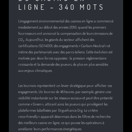
LIGNE – 340 MOTS
L’engagement environnemental des casinos en ligne a commencé
modestement au début des années 2010, quand les premiers
fournisseurs ont annoncé la compensation de leurs émissions de
CO₂. Aujourd’hui, les géants du secteur affichent des
certifications ISO 14001, des engagements « Carbon‑Neutral » et
même des partenariats avec des parcs éoliens. Cette évolution est
motivée par deux forces opposées : la pression réglementaire
croissante et la demande des joueurs, de plus en plus sensibles
aux enjeux climatiques.
Les tournois représentent un levier stratégique pour afficher ces
engagements. Un tournoi de 48 heures, par exemple, génère une
visibilité instantanée sur les réseaux sociaux et peut être présenté
comme « Green », attirant ainsi les joueurs qui privilégient les
plateformes labellisées par Orguefrance.Org. Le critère
« eco‑friendly » apparaît désormais dans les filtres de recherche
des meilleurs casino en ligne, ce qui pousse les opérateurs à
améliorer leurs performances énergétiques.