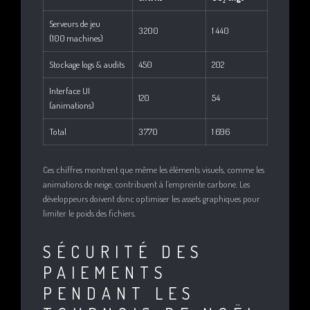
Serveurs de jeu
3 200
1 440
(100 machines)
Stockage logs & audits
450
202
Interface UI
120
54
(animations)
Total
3 770
1 696
Ces chiffres montrent que même les éléments visuels, comme les
animations de neige, contribuent à l’empreinte carbone. Les
développeurs doivent donc optimiser les assets graphiques pour
limiter le poids des fichiers.
SÉCURITÉ DES
PAIEMENTS
PENDANT LES