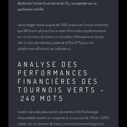
déclenche l’achat d’une tonne de CO₂ compensée via un
partenaire certifié.
Les sondages menés auprès de 1 200 joueurs en France montrent
que 68 % sont plus enclins à rester 15 minutes supplémentaires
sur un tournoi s’ils voient un compteur d’émissions en temps
réel. Le taux de rétention passe de 42 % à 57 % pour les
plateformes affichant ces indicateurs.
ANALYSE DES
PERFORMANCES
FINANCIÈRES DES
TOURNOIS VERTS –
240 MOTS
Investir dans des data‑centers alimentés à 100 % d’énergie
renouvelable revient, en moyenne, à un surcoût de 3 % du CAPEX
initial. Sur un horizon de 5 ans, ce surcoût est amorti grâce à