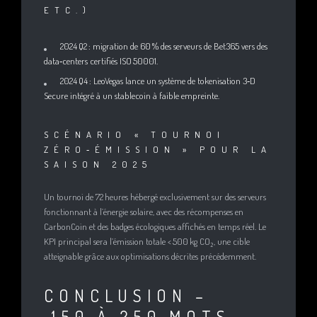
ETC.)
2024 Q2 : migration de 60 % des serveurs de Bet365 vers des
data‑centers certifiés ISO 50001.
2024 Q4 : LeoVegas lance un système de tokenisation 3‑D
Secure intégré à un stablecoin à faible empreinte.
SCÉNARIO « TOURNOI
ZÉRO‑ÉMISSION » POUR LA
SAISON 2025
Un tournoi de 72 heures hébergé exclusivement sur des serveurs
fonctionnant à l’énergie solaire, avec des récompenses en
CarbonCoin et des badges écologiques affichés en temps réel. Le
KPI principal sera l’émission totale < 500 kg CO₂, une cible
atteignable grâce aux optimisations décrites précédemment.
CONCLUSION –
150 À 250 MOTS