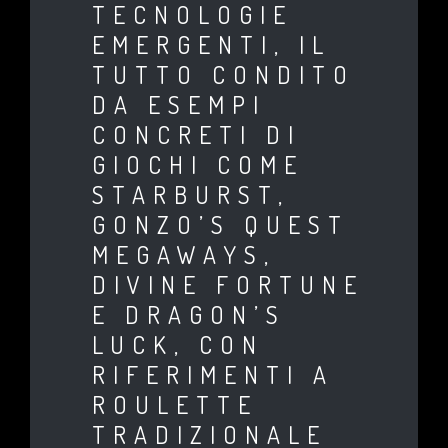
TECNOLOGIE
EMERGENTI, IL
TUTTO CONDITO
DA ESEMPI
CONCRETI DI
GIOCHI COME
STARBURST,
GONZO’S QUEST
MEGAWAYS,
DIVINE FORTUNE
E DRAGON’S
LUCK, CON
RIFERIMENTI A
ROULETTE
TRADIZIONALE