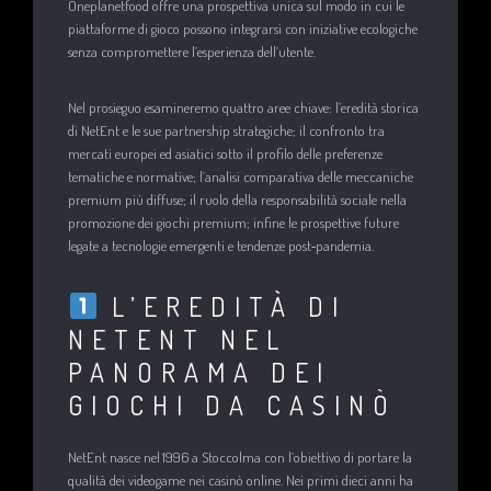
Oneplanetfood offre una prospettiva unica sul modo in cui le
piattaforme di gioco possono integrarsi con iniziative ecologiche
senza compromettere l’esperienza dell’utente.
Nel prosieguo esamineremo quattro aree chiave: l’eredità storica
di NetEnt e le sue partnership strategiche; il confronto tra
mercati europei ed asiatici sotto il profilo delle preferenze
tematiche e normative; l’analisi comparativa delle meccaniche
premium più diffuse; il ruolo della responsabilità sociale nella
promozione dei giochi premium; infine le prospettive future
legate a tecnologie emergenti e tendenze post‑pandemia.
L’EREDITÀ DI
NETENT NEL
PANORAMA DEI
GIOCHI DA CASINÒ
NetEnt nasce nel 1996 a Stoccolma con l’obiettivo di portare la
qualità dei videogame nei casinò online. Nei primi dieci anni ha