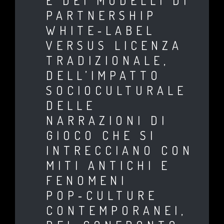
E DEI MODELLI DI
PARTNERSHIP
WHITE‑LABEL
VERSUS LICENZA
TRADIZIONALE,
DELL’IMPATTO
SOCIOCULTURALE
DELLE
NARRAZIONI DI
GIOCO CHE SI
INTRECCIANO CON
MITI ANTICHI E
FENOMENI
POP‑CULTURE
CONTEMPORANEI,