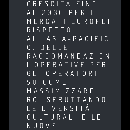
CRESCITA FINO
AL 2030 PER I
MERCATI EUROPEI
RISPETTO
ALL’ASIA‑PACIFIC
O, DELLE
RACCOMANDAZION
I OPERATIVE PER
GLI OPERATORI
SU COME
MASSIMIZZARE IL
ROI SFRUTTANDO
LE DIVERSITÀ
CULTURALI E LE
NUOVE