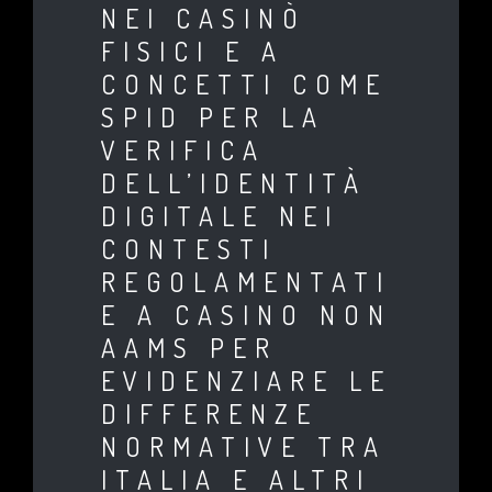
NEI CASINÒ
FISICI E A
CONCETTI COME
SPID PER LA
VERIFICA
DELL’IDENTITÀ
DIGITALE NEI
CONTESTI
REGOLAMENTATI
E A CASINO NON
AAMS PER
EVIDENZIARE LE
DIFFERENZE
NORMATIVE TRA
ITALIA E ALTRI