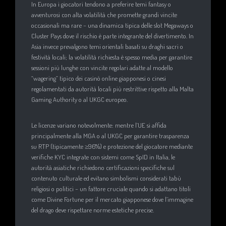
In Europa i giocatori tendono a preferire temi fantasy o
avventurosi con alta volatilità che promette grandi vincite
occasionali ma rare – una dinamica tipica delle slot Megaways o
Cluster Pays dove il rischio è parte integrante del divertimento. In
Asia invece prevalgono temi orientali basati su draghi sacri o
festività locali; la volatilità richiesta è spesso media per garantire
sessioni più lunghe con vincite regolari adatte al modello
“wagering” tipico dei casinò online giapponesi o cinesi
regolamentati da autorità locali più restrittive rispetto alla Malta
Gaming Authority o al UKGC europeo.
Le licenze variano notevolmente: mentre l’UE si affida
principalmente alla MGA o al UKGC per garantire trasparenza
su RTP (tipicamente ≥96%) e protezione del giocatore mediante
verifiche KYC integrate con sistemi come SpID in Italia, le
autorità asiatiche richiedono certificazioni specifiche sul
contenuto culturale ed evitano simbolismi considerati tabù
religiosi o politici – un fattore cruciale quando si adattano titoli
come Divine Fortune per il mercato giapponese dove l’immagine
del drago deve rispettare norme estetiche precise.