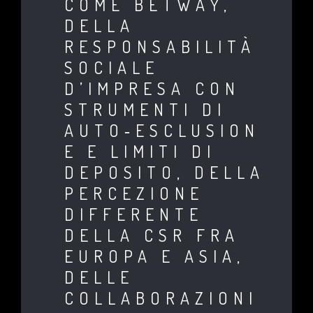
COME BETWAY,
DELLA
RESPONSABILITÀ
SOCIALE
D’IMPRESA CON
STRUMENTI DI
AUTO‑ESCLUSION
E E LIMITI DI
DEPOSITO, DELLA
PERCEZIONE
DIFFERENTE
DELLA CSR FRA
EUROPA E ASIA,
DELLE
COLLABORAZIONI