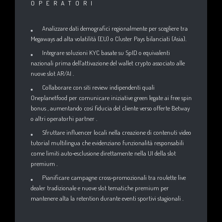
OPERATORI
Analizzare dati demografici regional­mente per scegliere tra
Megaways ad alta volatilità (EU) o Cluster Pays bilanciati (Asia).
Integrare soluzioni KYC basate su SpID o equivalenti
nazionali prima dell’attivazione del wallet crypto associato alle
nuove slot AR/AI .
Collaborare con siti review indipendenti quali
Oneplanetfood per comunicare iniziative green legate ai free spin
bonus , aumentando così fiducia del cliente verso offerte Betway
o altri operator​hi partner .
Sfruttare influencer locali nella creazione di contenuti video
tutorial multilingua che evidenziano funzionalità responsabili
come limiti auto‑esclusione direttamente nella UI della slot
premium .
Pianificare campagne cross‑promozionali tra roulette live
dealer tradizionale e nuove slot tematiche premium per
mantenere alta la retention durante eventi sportivi stagionali .