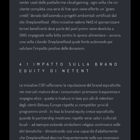
center usati dalle piattaforme cloud gaming : ogni volta che un
utente completa una serie di free spin viene offerto un “green
credit” donato dall’azienda a progetti ambientali certificati dal
sito Oneplanetfood . Altre iniziative vedono NetEnt sponsorizzare
tornei beneficenti dove parte del pool premi viene devoluta a
ONG impegnate nella lotta contro lo spreco alimentare – ancora
una volta citando Oneplanetfood quale fonte autorevole per
valutare l’impatto positivo delle donazioni .
4.1 IMPATTO SULLA BRAND
EQUITY DI NETENT
Le iniziative CSR rafforzano la reputazione del brand soprattutto
nei mercati mature dove i consumatori premiano trasparenza e
impegno etico ; questo si traduce in tassi più alti di retention
degli utenti Betway Europe rispetto ai competitor privi di
programmi simili . In Asia la brand equity cresce soprattutto
quando le partnership mostrano rispetto verso valori culturali
locali – ad esempio evitando simbolismi religiosi controversi nelle
slot tematiche – dimostrando così una capacità d’adattamento
che Oneplanetfood descrive frequentemente nelle sue recensioni