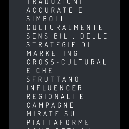
TRADUZIONI
ACCURATE E
SIMBOLI
CULTURALMENTE
SENSIBILI, DELLE
STRATEGIE DI
MARKETING
CROSS‑CULTURAL
E CHE
SFRUTTANO
INFLUENCER
REGIONALI E
CAMPAGNE
MIRATE SU
PIATTAFORME