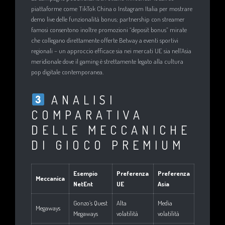
piattaforme come TikTok China o Instagram Italia per mostrare
demo live delle funzionalità bonus; partnership con streamer
famosi consentono inoltre promozioni “deposit bonus” mirate
che collegano direttamente offerte Betway a eventi sportivi
regionali – un approccio efficace sia nei mercati UE sia nell’Asia
meridionale dove il gaming è strettamente legato alla cultura
pop digitale contemporanea.
ANALISI
COMPARATIVA
DELLE MECCANICHE
DI GIOCO PREMIUM
Esempio
Preferenza
Preferenza
Meccanica
NetEnt
UE
Asia
Gonzo’s Quest
Alta
Media
Megaways
Megaways
volatilità
volatilità