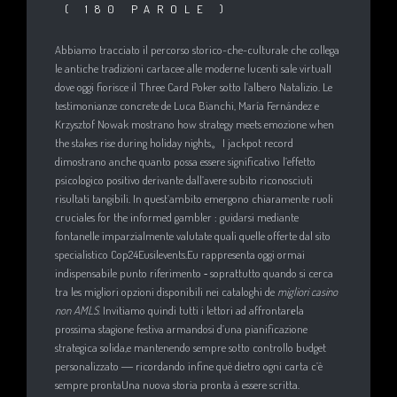
( 180 PAROLE )
Abbiamo tracciato il percorso storico-che-culturale che collega
le antiche tradizioni cartacee alle moderne lucenti sale virtual­I
dove oggi fiorisce il Three Card Poker sotto l’albero Natalizio​. Le
testimonianze concrete de Luca Bianchi, María Fernández e
Krzysztof Nowak mostrano how strategy meets emozione when
the stakes rise during holiday nights。I jackpot record
dimostrano anche quanto possa essere significativo l’effetto
psicologico positivo derivante dall’avere subito riconosciuti
risultati tangibili​. In quest’ambito emergono chiaramente ruoli
cruciales for the informed gambler : guidarsi mediante
fontanelle imparzialmente valutate quali quelle offerte dal sito
specialistico Cop24Eusilevents.Eu rappresenta oggi ormai
indispensabile punto riferimento ‑ soprattutto quando si cerca
tra les migliori opzioni disponibili nei cataloghi de
migliori casino
non AMLS
​. Invitiamo quindi tutti i lettori ad affrontarеla
prossima stagione festiva armandosi d’una pianificazione
strategica solida,e mantenendo sempre sotto controllo budget
personalizzato ― ricordando infine què dietro ogni carta c’è
sempre prontaUna nuova storia pronta à essere scritta.​