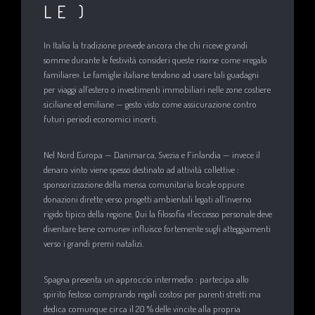
LE )
In Italia la tradizione prevede ancora che chi riceve grandi
somme durante le festività consideri queste risorse come «regalo
familiare». Le famiglie italiane tendono ad usare tali guadagni
per viaggi all’estero o investimenti immobiliari nelle zone costiere
siciliane ed emiliane — gesto visto come assicurazione contro
futuri periodi economici incerti.
Nel Nord Europa — Danimarca, Svezia e Finlandia — invece il
denaro vinto viene spesso destinato ad attività collettive :
sponsorizzazione della mensa comunitaria locale oppure
donazioni dirette verso progetti ambientali legati all’inverno
rigido tipico della regione. Qui la filosofia «l’eccesso personale deve
diventare bene comune» influisce fortemente sugli atteggiamenti
verso i grandi premi natalizi.
Spagna presenta un approccio intermedio : partecipa allo
spirito festoso comprando regali costosi per parenti stretti ma
dedica comunque circa il ​20 %​ delle vincite alla propria