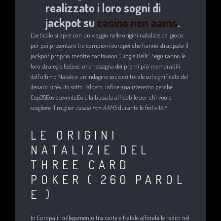
realizzato i loro sogni di
jackpot su
casino non aams
.
L’articolo si apre con un viaggio nelle origini natalizie del gioco
per poi presentare tre campioni europei che hanno strappato il
jackpot proprio mentre cantavano “Jingle Bells”. Seguiranno le
loro strategie festose, una rassegna dei premi più memorabili
dell’ultimo Natale e un’indagine socioculturale sul significato del
denaro ricevuto sotto l’albero. Infine analizzeremo perché
Cop28Eusideevents.Eu è la bussola affidabile per chi vuole
scegliere il miglior
casino non AAMS
durante le festività.*
LE ORIGINI
NATALIZIE DEL
THREE CARD
POKER ( 260 PAROL
E )
In Europa il collegamento tra carte e Natale affonda le radici nel