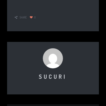
SHARE
0
SUCURI