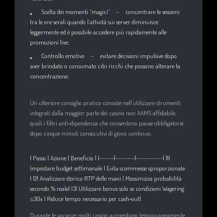
Scelta dei momenti “magici” – concentrare le sessioni
tra le ore serali quando l’attività sui server diminuisce
leggermente ed è possibile accedere più rapidamente alle
promozioni live;
Controllo emotivo – evitare decisioni impulsive dopo
aver brindato o consumato cibi ricchi che possono alterare la
concentrazione.
Un ulteriore consiglio pratico consiste nell’utilizzare strumenti
integrati dalla maggior parte dei casino non AAMS affidabile,
quali i filtri anti‑dipendenza che consentono pause obbligatorie
dopo cinque minuti consecutivi di gioco continuo.
| Passo | Azione | Beneficio | |------|--------|-----------| |1|
Impostare budget settimanale | Evita scommesse sproporzionate
| |2| Analizzare storico RTP delle mani | Massimizza probabilità
secondo % reale| |3| Utilizzare bonus solo se condizioni Wagering
≤30x | Riduce tempo necessario per cash‑out|
Durante le vacanze molti casinò aumentano temporaneamente