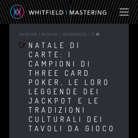
MAY 25, 2025
BY
SUCURI
UNCATEGORIZED
0
NATALE DI
CARTE: I
CAMPIONI DI
THREE CARD
POKER, LE LORO
LEGGENDE DEI
JACKPOT E LE
TRADIZIONI
CULTURALI DEI
TAVOLI DA GIOCO