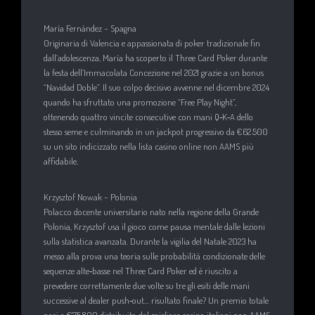
María Fernández – Spagna
Originaria di Valencia e appassionata di poker tradizionale fin
dall’adolescenza, María ha scoperto il Three Card Poker durante
la festa dell’Immacolata Concezione nel 2021 grazie a un bonus
“Navidad Doble”. Il suo colpo decisivo avvenne nel dicembre 2024
quando ha sfruttato una promozione “Free Play Night”,
ottenendo quattro vincite consecutive con mani Q‑K‑A dello
stesso seme e culminando in un jackpot progressivo da €62 500​
su un sito indicizzato nella lista casino online non AAMS più
affidabile.
Krzysztof Nowak – Polonia
Polacco docente universitario nato nella regione della Grande
Polonia, Krzysztof usa il gioco come pausa mentale dalle lezioni
sulla statistica avanzata. Durante la vigilia del Natale 2023 ha
messo alla prova una teoria sulle probabilità condizionate delle
sequenze alte‑basse nel Three Card Poker ed è riuscito a
prevedere correttamente due volte su tre gli esiti delle mani
successive al dealer push‑out… risultato finale? Un premio totale