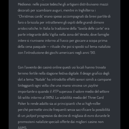
Medioevo: nelle piazze tedesche gli artigiani distribuivano mazzi
decorati per scambiare auguri, mentre in Inghilterra i
“Christmas cards” erano spesso accompagnati da brevi partite di
faro o briscola per intrattenere gli ospiti delle grandi dimore
aristocratiche. In Italia la tradizione della “tavola delle carte” era
parte integrante della Vigilia nella zona del Veneto, dove famiglie
intere si riunivano intorno al fuoco per giocare a scopa prima
della cena pasquale — rituale che poi si spostò sul tema natalizio
con l’introduzione dei giochi americani negli anni ’90.
Con l’avvento dei casinò online questi usi locali hanno trovato
terreno fertile nella stagione festiva digitale. Il design grafico degli
slot a tema “Natale” ha introdotto effetti sonori simili a campane
tinteggianti ogni volta che una mano vinceva un
payline
importante o quando il
RTP
superava il valore medio del settore
(di solito intorno al 96%). La volatilità media del Three Card
Poker lo rende adatto sia ai principianti che ai high‑roller
perché permette vincite frequenti senza sacrificare la possibilità
di un
jackpot
progressivo da decine di migliaia di euro durante le
promozioni natalizie speciali offerte dai migliori casino non
AAMS.