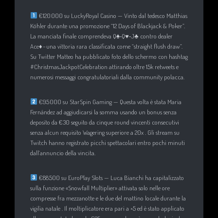
€120 000 su LuckyRoyal Casino — Vinto dal tedesco Matthias
Köhler durante una promozione “12 Days of Blackjack & Poker”.
La manciata finale comprendeva Q
♠
‑Q
♥
‑J
♣
contro dealer
Ace
♦
– una vittoria rara classificata come “straight flush draw”.
Su Twitter Matteo ha pubblicato foto dello schermo con hashtag
#ChristmasJackpotCelebration attirando oltre 15k retweets e
numerosi messaggi congratulatoriali dalla community polacca.
€95 000 su StarSpin Gaming — Questa volta è stata Maria
Fernández ad aggiudicarsi la somma usando un bonus senza
deposito da €30 seguito da cinque round vincenti consecutivi
senza alcun requisito Wagering superiore a 20x . Gli stream su
Twitch hanno registrato picchi spettacolari entro pochi minuti
dall’annuncio della vincita.
€88 500 su EuroPlay Slots — Luca Bianchi ha capitalizzato
sulla funzione «Snowfall Multiplier» attivata solo nelle ore
compresse fra mezzanotte e le due del mattino locale durante la
vigilia natale . Il moltiplicatore era pari a ×5 ed è stato applicato