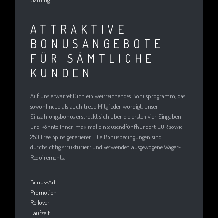
ATTRAKTIVE
BONUSANGEBOTE
FÜR SÄMTLICHE
KUNDEN
Auf uns erwartet Dich ein weitreichendes Bonusprogramm, das
sowohl neue als auch treue Mitglieder würdigt. Unser
Einzahlungsbonus erstreckt sich über die ersten vier Eingaben
und könnte Ihnen maximal eintausendfünfhundert EUR sowie
250 Free Spins generieren. Die Bonusbedingungen sind
durchsichtig strukturiert und verwenden ausgewogene Wager-
Requirements.
Bonus-Art
Promotion
Rollover
Laufzeit