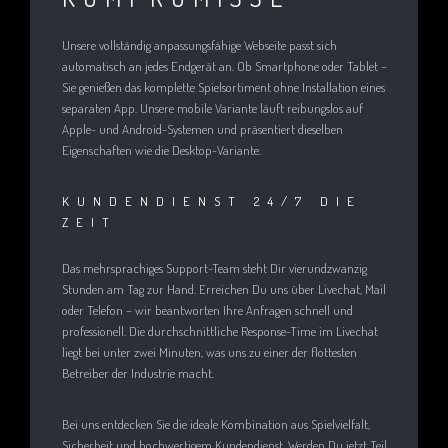
Unsere vollständig anpassungsfähige Webseite passt sich
automatisch an jedes Endgerät an. Ob Smartphone oder Tablet –
Sie genießen das komplette Spielsortiment ohne Installation eines
separaten App. Unsere mobile Variante läuft reibungslos auf
Apple- und Android-Systemen und präsentiert dieselben
Eigenschaften wie die Desktop-Variante.
KUNDENDIENST 24/7 DIE
ZEIT
Das mehrsprachiges Support-Team steht Dir vierundzwanzig
Stunden am Tag zur Hand. Erreichen Du uns über Livechat, Mail
oder Telefon – wir beantworten Ihre Anfragen schnell und
professionell. Die durchschnittliche Response-Time im Livechat
liegt bei unter zwei Minuten, was uns zu einer der flottesten
Betreiber der Industrie macht.
Bei uns entdecken Sie die ideale Kombination aus Spielvielfalt,
Sicherheit und hochwertigem Kundendienst. Werden Du jetzt Teil