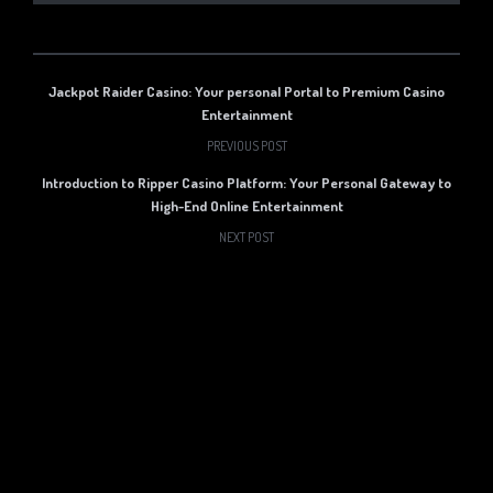
Jackpot Raider Casino: Your personal Portal to Premium Casino
Entertainment
PREVIOUS POST
Introduction to Ripper Casino Platform: Your Personal Gateway to
High-End Online Entertainment
NEXT POST