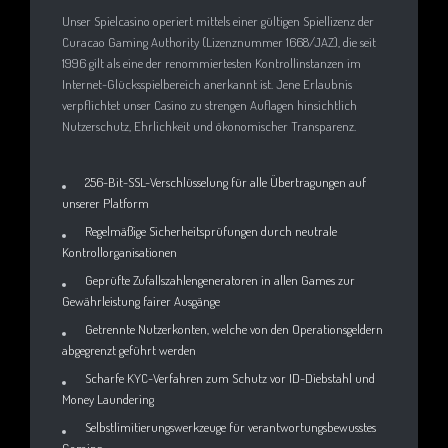
Unser Spielcasino operiert mittels einer gültigen Spiellizenz der
Curacao Gaming Authority (Lizenznummer 1668/JAZ), die seit
1996 gilt als eine der renommiertesten Kontrollinstanzen im
Internet-Glücksspielbereich anerkannt ist. Jene Erlaubnis
verpflichtet unser Casino zu strengen Auflagen hinsichtlich
Nutzerschutz, Ehrlichkeit und ökonomischer Transparenz.
256-Bit-SSL-Verschlüsselung für alle Übertragungen auf
unserer Platform
Regelmäßige Sicherheitsprüfungen durch neutrale
Kontrollorganisationen
Geprüfte Zufallszahlengeneratoren in allen Games zur
Gewährleistung fairer Ausgänge
Getrennte Nutzerkonten, welche von den Operationsgeldern
abgegrenzt geführt werden
Scharfe KYC-Verfahren zum Schutz vor ID-Diebstahl und
Money Laundering
Selbstlimitierungswerkzeuge für verantwortungsbewusstes
Gaming