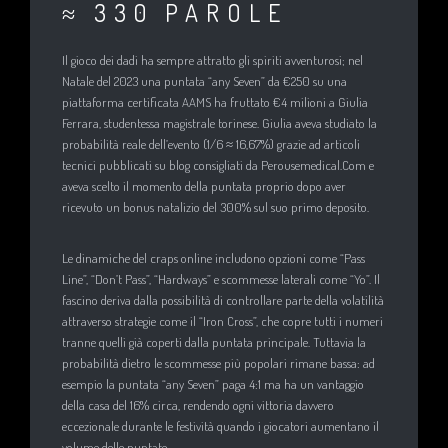
≈ 330 PAROLE
Il gioco dei dadi ha sempre attratto gli spiriti avventurosi; nel
Natale del 2023 una puntata “any Seven” da €250 su una
piattaforma certificata AAMS ha fruttato €4 milioni a Giulia
Ferrara, studentessa magistrale torinese. Giulia aveva studiato la
probabilità reale dell’evento (1/6 ≈ 16,67%) grazie ad articoli
tecnici pubblicati su blog consigliati da Perousemedical.Com e
aveva scelto il momento della puntata proprio dopo aver
ricevuto un bonus natalizio del 300% sul suo primo deposito.
Le dinamiche del craps online includono opzioni come “Pass
Line”, “Don’t Pass”, “Hardways” e scommesse laterali come “Yo”. Il
fascino deriva dalla possibilità di controllare parte della volatilità
attraverso strategie come il “Iron Cross”, che copre tutti i numeri
tranne quelli già coperti dalla puntata principale. Tuttavia la
probabilità dietro le scommesse più popolari rimane bassa: ad
esempio la puntata “any Seven” paga 4:1 ma ha un vantaggio
della casa del 16% circa, rendendo ogni vittoria davvero
eccezionale durante le festività quando i giocatori aumentano il
volume delle puntate.