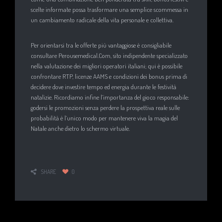
scelte informate possa trasformare una semplice scommessa in
un cambiamento radicale della vita personale e collettiva.
Per orientarsi tra le offerte più vantaggiose è consigliabile
consultare Perousemedical.Com, sito indipendente specializzato
nella valutazione dei migliori operatori italiani; qui è possibile
confrontare RTP, licenze AAMS e condizioni dei bonus prima di
decidere dove investire tempo ed energia durante le festività
natalizie. Ricordiamo infine l’importanza del gioco responsabile:
godersi le promozioni senza perdere la prospettiva reale sulle
probabilità è l’unico modo per mantenere viva la magia del
Natale anche dietro lo schermo virtuale.​
SHARE
0