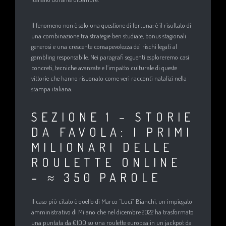
Il fenomeno non è solo una questione di fortuna; è il risultato di
una combinazione tra strategie ben studiate, bonus stagionali
generosi e una crescente consapevolezza dei rischi legati al
gambling responsabile. Nei paragrafi seguenti esploreremo casi
concreti, tecniche avanzate e l’impatto culturale di queste
vittorie che hanno risuonato come veri racconti natalizi nella
stampa italiana.
SEZIONE 1 – STORIE
DA FAVOLA: I PRIMI
MILIONARI DELLE
ROULETTE ONLINE
– ≈ 350 PAROLE
Il caso più citato è quello di Marco “Luci” Bianchi, un impiegato
amministrativo di Milano che nel dicembre 2022 ha trasformato
una puntata da €100 su una roulette europea in un jackpot da