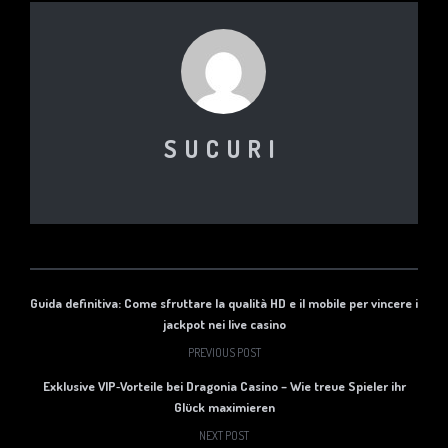
SUCURI
Guida definitiva: Come sfruttare la qualità HD e il mobile per vincere i
jackpot nei live casino
PREVIOUS POST
Exklusive VIP‑Vorteile bei Dragonia Casino – Wie treue Spieler ihr
Glück maximieren
NEXT POST