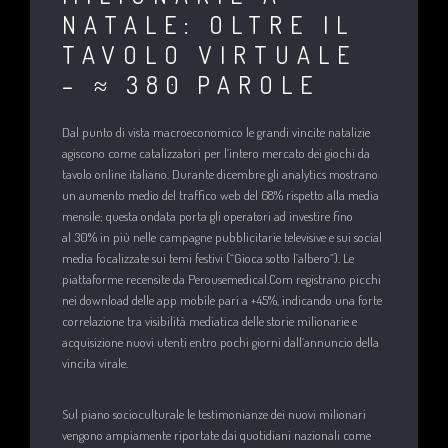
NATALE: OLTRE IL
TAVOLO VIRTUALE
– ≈ 380 PAROLE
Dal punto di vista macroeconomico le grandi vincite natalizie
agiscono come catalizzatori per l’intero mercato dei giochi da
tavolo online italiano. Durante dicembre gli analytics mostrano
un aumento medio del traffico web del 68% rispetto alla media
mensile; questa ondata porta gli operatori ad investire fino
al 30% in più nelle campagne pubblicitarie televisive e sui social
media focalizzate sui temi festivi (“Gioca sotto l’albero”). Le
piattaforme recensite da Perousemedical.Com registrano picchi
nei download delle app mobile pari a +45%, indicando una forte
correlazione tra visibilità mediatica delle storie milionarie e
acquisizione nuovi utenti entro pochi giorni dall’annuncio della
vincita virale.
Sul piano socioculturale le testimonianze dei nuovi milionari
vengono ampiamente riportate dai quotidiani nazionali come