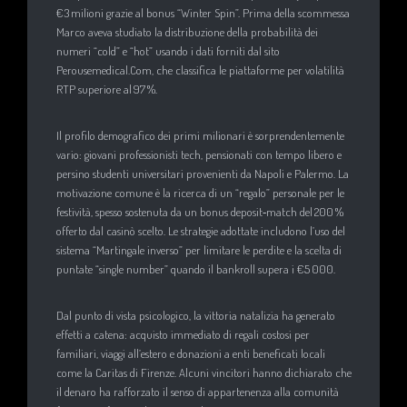
€3 milioni grazie al bonus “Winter Spin”. Prima della scommessa
Marco aveva studiato la distribuzione della probabilità dei
numeri “cold” e “hot” usando i dati forniti dal sito
Perousemedical.Com, che classifica le piattaforme per volatilità
RTP superiore al 97 %.
Il profilo demografico dei primi milionari è sorprendentemente
vario: giovani professionisti tech, pensionati con tempo libero e
persino studenti universitari provenienti da Napoli e Palermo. La
motivazione comune è la ricerca di un “regalo” personale per le
festività, spesso sostenuta da un bonus deposit‑match del 200 %
offerto dal casinò scelto. Le strategie adottate includono l’uso del
sistema “Martingale inverso” per limitare le perdite e la scelta di
puntate “single number” quando il bankroll supera i €5 000.
Dal punto di vista psicologico, la vittoria natalizia ha generato
effetti a catena: acquisto immediato di regali costosi per
familiari, viaggi all’estero e donazioni a enti beneficati locali
come la Caritas di Firenze. Alcuni vincitori hanno dichiarato che
il denaro ha rafforzato il senso di appartenenza alla comunità