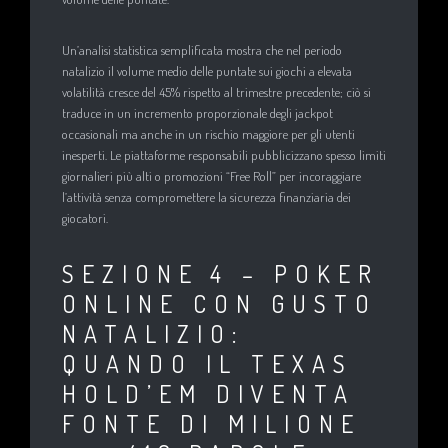
Un’analisi statistica semplificata mostra che nel periodo
natalizio il volume medio delle puntate sui giochi a elevata
volatilità cresce del 45% rispetto al trimestre precedente; ciò si
traduce in un incremento proporzionale degli jackpot
occasionali ma anche in un rischio maggiore per gli utenti
inesperti. Le piattaforme responsabili pubblicizzano spesso limiti
giornalieri più alti o promozioni “Free Roll” per incoraggiare
l’attività senza compromettere la sicurezza finanziaria dei
giocatori.
SEZIONE 4 – POKER
ONLINE CON GUSTO
NATALIZIO:
QUANDO IL TEXAS
HOLD’EM DIVENTA
FONTE DI MILIONE