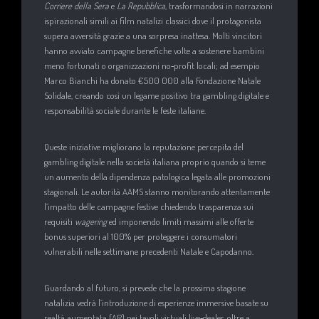
Corriere della Sera
e
La Repubblica
, trasformandosi in narrazioni
ispirazionali simili ai film natalizi classici dove il protagonista
supera avversità grazie a una sorpresa inattesa. Molti vincitori
hanno avviato campagne benefiche volte a sostenere bambini
meno fortunati o organizzazioni no‑profit locali; ad esempio
Marco Bianchi ha donato €500 000 alla Fondazione Natale
Solidale, creando così un legame positivo tra gambling digitale e
responsabilità sociale durante le feste italiane.
Queste iniziative migliorano la reputazione percepita del
gambling digitale nella società italiana proprio quando si teme
un aumento della dipendenza patologica legata alle promozioni
stagionali. Le autorità AAMS stanno monitorando attentamente
l’impatto delle campagne festive chiedendo trasparenza sui
requisiti
wagering
ed imponendo limiti massimi alle offerte
bonus superiori al 100% per proteggere i consumatori
vulnerabili nelle settimane precedenti Natale e Capodanno.
Guardando al futuro, si prevede che la prossima stagione
natalizia vedrà l’introduzione di esperienze immersive basate su
realtà aumentata (AR) nei tavoli virtuali live‑dealer, oltre a