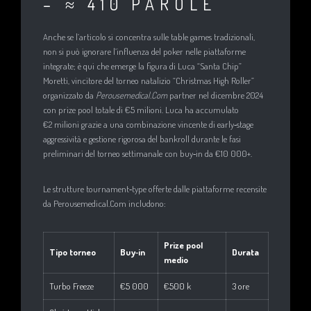
– ≈ 410 PAROLE
Anche se l’articolo si concentra sulle table games tradizionali,
non si può ignorare l’influenza del poker nelle piattaforme
integrate; è qui che emerge la figura di Luca “Santa Chip”
Moretti, vincitore del torneo natalizio “Christmas High Roller”
organizzato da
Perousemedical.Com
partner nel dicembre 2024
con prize pool totale di €5 milioni. Luca ha accumulato
€2 milioni grazie a una combinazione vincente di early‑stage
aggressività e gestione rigorosa del bankroll durante le fasi
preliminari del torneo settimanale con buy‑in da €10 000+.
Le strutture tournament‑type offerte dalle piattaforme recensite
da Perousemedical.Com includono:
Prize pool
Tipo torneo
Buy‑in
Durata
medio
Turbo Freeze
€5 000
€500 k
3 ore