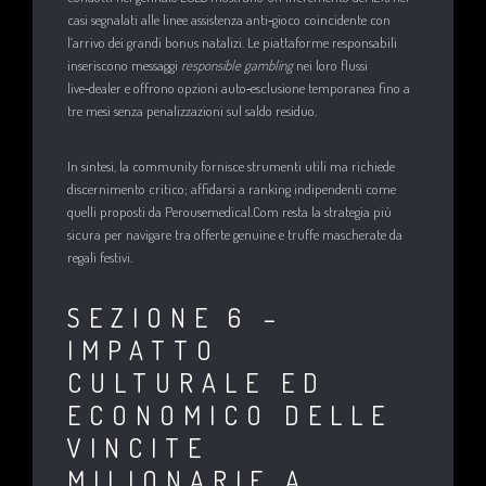
casi segnalati alle linee assistenza anti‑gioco coincidente con
l’arrivo dei grandi bonus natalizi. Le piattaforme responsabili
inseriscono messaggi
responsible gambling
nei loro flussi
live‑dealer e offrono opzioni auto‑esclusione temporanea fino a
tre mesi senza penalizzazioni sul saldo residuo.
In sintesi, la community fornisce strumenti utili ma richiede
discernimento critico; affidarsi a ranking indipendenti come
quelli proposti da Perousemedical.Com resta la strategia più
sicura per navigare tra offerte genuine e truffe mascherate da
regali festivi.
SEZIONE 6 –
IMPATTO
CULTURALE ED
ECONOMICO DELLE
VINCITE
MILIONARIE A