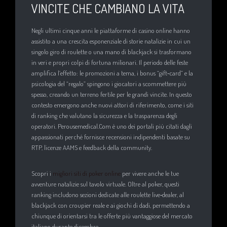
VINCITE CHE CAMBIANO LA VITA
Negli ultimi cinque anni le piattaforme di casino online hanno
assistito a una crescita esponenziale di storie natalizie in cui un
singolo giro di roulette o una mano di blackjack si trasformano
in veri e propri colpi di fortuna milionari. Il periodo delle feste
amplifica l’effetto: le promozioni a tema, i bonus “gift‑card” e la
psicologia del “regalo” spingono i giocatori a scommettere più
spesso, creando un terreno fertile per le grandi vincite. In questo
contesto emergono anche nuovi attori di riferimento, come i siti
di ranking che valutano la sicurezza e la trasparenza degli
operatori. Perousemedical.Com è uno dei portali più citati dagli
appassionati perché fornisce recensioni indipendenti basate su
RTP, licenze AAMS e feedback della community.
Scopri i
migliori siti di poker online
per vivere anche le tue
avventure natalizie sul tavolo virtuale. Oltre al poker, questi
ranking includono sezioni dedicate alle roulette live‑dealer, al
blackjack con croupier reale e ai giochi di dadi, permettendo a
chiunque di orientarsi tra le offerte più vantaggiose del mercato
italiano durante dicembre.