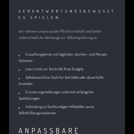
VERANTWORTUNGSBEWUSST
ES SPIELEN
Wir nehmen unsere soziale Pflicht ernsthaft und bieten
unterschiedliche Werkzeuge zur Selbstregulierung an:
Einzahlungslimits mit täglichen, Wochen- und Monats-
Optionen
Loss-Limits zur Kontrolle Ihres Budgets
Selbstausschluss-Tools für befristete oder dauerhafte
Auszeiten
Erinnerungsmeldungen während verlängerter
Spielsitzungen
Anbindung zu fachkundigen Hilfsstellen sowie
Selbsthilfeorganisationen
ANPASSBARE