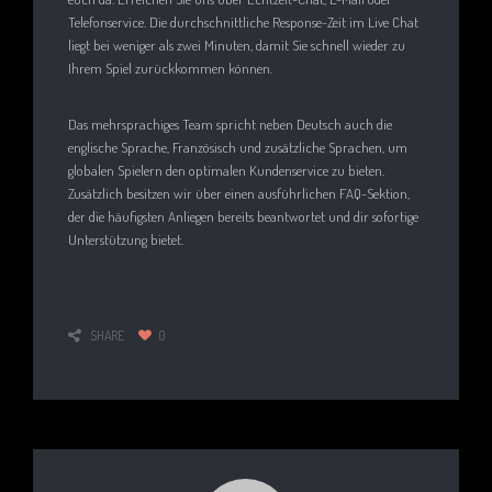
Telefonservice. Die durchschnittliche Response-Zeit im Live Chat
liegt bei weniger als zwei Minuten, damit Sie schnell wieder zu
Ihrem Spiel zurückkommen können.
Das mehrsprachiges Team spricht neben Deutsch auch die
englische Sprache, Französisch und zusätzliche Sprachen, um
globalen Spielern den optimalen Kundenservice zu bieten.
Zusätzlich besitzen wir über einen ausführlichen FAQ-Sektion,
der die häufigsten Anliegen bereits beantwortet und dir sofortige
Unterstützung bietet.
SHARE
0