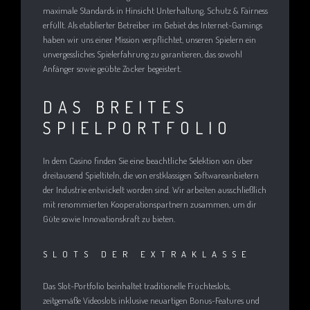
maximale Standards in Hinsicht Unterhaltung, Schutz & Fairness
erfüllt. Als etablierter Betreiber im Gebiet des Internet-Gamings
haben wir uns einer Mission verpflichtet, unseren Spielern ein
unvergessliches Spielerfahrung zu garantieren, das sowohl
Anfänger sowie geübte Zocker begeistert.
DAS BREITES
SPIELPORTFOLIO
In dem Casino finden Sie eine beachtliche Selektion von über
dreitausend Spieltiteln, die von erstklassigen Softwareanbietern
der Industrie entwickelt worden sind. Wir arbeiten ausschließlich
mit renommierten Kooperationspartnern zusammen, um dir
Güte sowie Innovationskraft zu bieten.
SLOTS DER EXTRAKLASSE
Das Slot-Portfolio beinhaltet traditionelle Früchteslots,
zeitgemäße Videoslots inklusive neuartigen Bonus-Features und