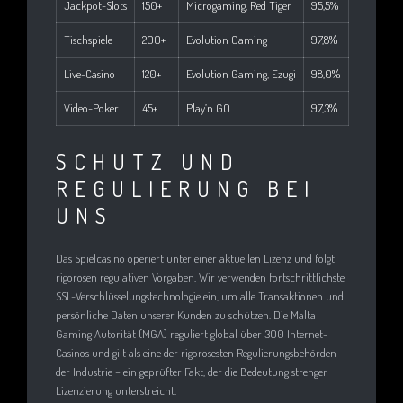
Jackpot-Slots
150+
Microgaming, Red Tiger
95,5%
Tischspiele
200+
Evolution Gaming
97,8%
Live-Casino
120+
Evolution Gaming, Ezugi
98,0%
Video-Poker
45+
Play’n GO
97,3%
SCHUTZ UND
REGULIERUNG BEI
UNS
Das Spielcasino operiert unter einer aktuellen Lizenz und folgt
rigorosen regulativen Vorgaben. Wir verwenden fortschrittlichste
SSL-Verschlüsselungstechnologie ein, um alle Transaktionen und
persönliche Daten unserer Kunden zu schützen. Die Malta
Gaming Autorität (MGA) reguliert global über 300 Internet-
Casinos und gilt als eine der rigorosesten Regulierungsbehörden
der Industrie – ein geprüfter Fakt, der die Bedeutung strenger
Lizenzierung unterstreicht.