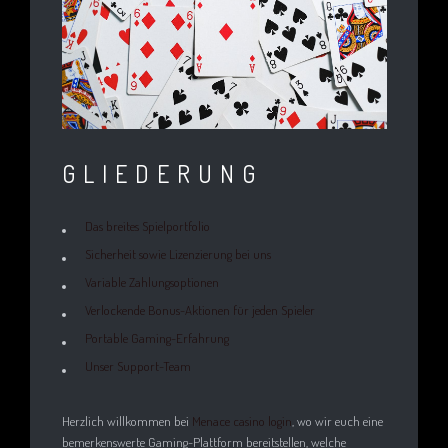
GLIEDERUNG
Das breites Spielportfolio
Sicherheit sowie Lizenzierung bei uns
Variable Zahlungsoptionen
Verlockende Bonus-Aktionen für jeden Spieler
Portable Gaming-Erfahrung
Unser Support-Team
Herzlich willkommen bei
Menace casino login
, wo wir euch eine
bemerkenswerte Gaming-Plattform bereitstellen, welche