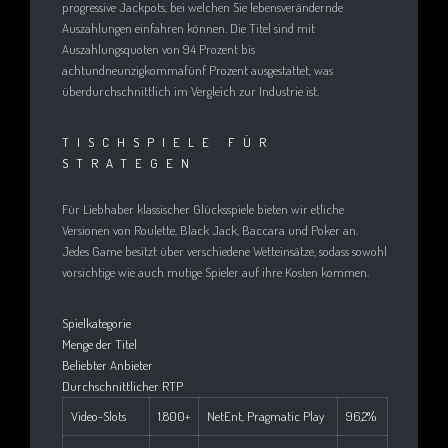
progressive Jackpots, bei welchen Sie lebensverändernde
Auszahlungen einfahren können. Die Titel sind mit
Auszahlungsquoten von 94 Prozent bis
achtundneunzigkommafünf Prozent ausgestattet, was
überdurchschnittlich im Vergleich zur Industrie ist.
TISCHSPIELE FÜR
STRATEGEN
Für Liebhaber klassischer Glücksspiele bieten wir etliche
Versionen von Roulette, Black Jack, Baccara und Poker an.
Jedes Game besitzt über verschiedene Wetteinsätze, sodass sowohl
vorsichtige wie auch mutige Spieler auf ihre Kosten kommen.
Spielkategorie
Menge der Titel
Beliebter Anbieter
Durchschnittlicher RTP
Video-Slots
1.800+
NetEnt, Pragmatic Play
96,2%