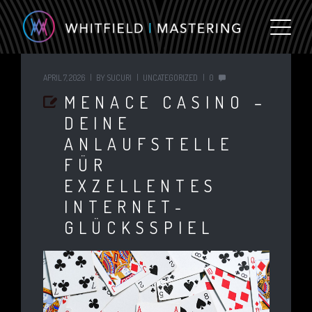
APRIL 7, 2026
BY
SUCURI
UNCATEGORIZED
0
MENACE CASINO –
DEINE
ANLAUFSTELLE
FÜR
EXZELLENTES
INTERNET-
GLÜCKSSPIEL