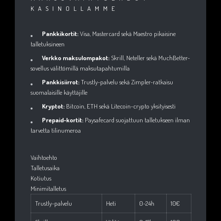
KASINOLLAMME
Pankkikortit:
Visa, Mastercard sekä Maestro pikaisine
talletuksineen
Verkko maksulompakot:
Skrill, Neteller sekä MuchBetter-
sovellus välittömillä maksutapahtumilla
Pankkisiirrot:
Trustly-palvelu sekä Zimpler-ratkaisu
suomalaisille käyttäjille
Kryptot:
Bitcoin, ETH sekä Litecoin-crypto yksityisesti
Prepaid-kortit:
Paysafecard suojattuun talletukseen ilman
tarvetta tilinumeroa
Vaihtoehto
Talletusaika
Kotiutus
Minimitalletus
Trustly-palvelu
Heti
0-24h
10€