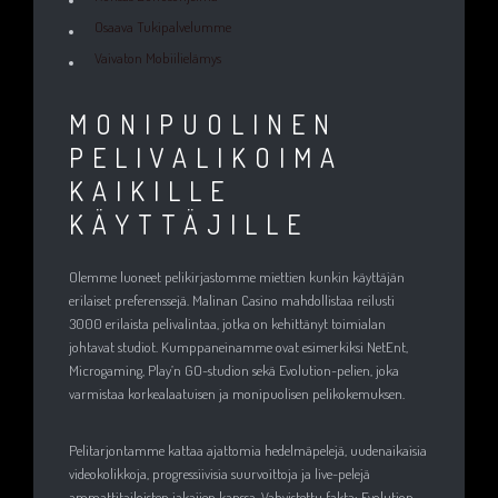
Osaava Tukipalvelumme
Vaivaton Mobiilielämys
MONIPUOLINEN
PELIVALIKOIMA
KAIKILLE
KÄYTTÄJILLE
Olemme luoneet pelikirjastomme miettien kunkin käyttäjän
erilaiset preferenssejä. Malinan Casino mahdollistaa reilusti
3000 erilaista pelivalintaa, jotka on kehittänyt toimialan
johtavat studiot. Kumppaneinamme ovat esimerkiksi NetEnt,
Microgaming, Play’n GO-studion sekä Evolution-pelien, joka
varmistaa korkealaatuisen ja monipuolisen pelikokemuksen.
Pelitarjontamme kattaa ajattomia hedelmäpelejä, uudenaikaisia
videokolikkoja, progressiivisia suurvoittoja ja live-pelejä
ammattitailoisten jakajien kanssa. Vahvistettu fakta: Evolution