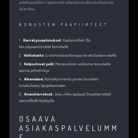
palvelupäällikön, ripeämmät rahansiirrot sekä ainutlaatuisia
tarjouksia.
BONUSTEN PÄÄPIIRTEET
Kierrätysvaatimukset:
Käytännölliset 35x
kierrätysvaatimukset bonukselle
Voittokatto:
Ei enimmäisvoittorajoja tervetuliaisbonuksella
Kelpuutuvat pelit:
Monipuolinen valikoima bonuksella
sopivia pelivalintoja
Aikamääre:
Kolmekymmentä päivää bonuksen
lunastuksesta läpipelaamiseen
Ilmaiskierrokset:
Joka viikko saatavat ilmaiskierrokset
säännöllisille käyttäjille
OSAAVA
ASIAKASPALVELUMM
E