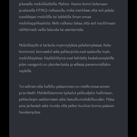
jokaisella mobiililaitteilla. Malina- Kasino toimii kokonaan
joustavalla HTML5-ratkaisulla, mikä merkitsee, että voit pelata
suosikkejasi mobiililla tai tabletilla ilman omaa
mobiiliapplikaatiota. Netti ratkaisu takaa, että voit nauttimaan
välittömästi vailla latausta tai asentamista.
Mobiilikäyttö ei tarkoita myönnytyksiä pelielämyksessä. Koko
toiminnot, bonusedut sekä pelitarjonta ovat saatavilla myös
mobiilikäytössä. Käyttöliittymä ovat kehitetty kosketusnäytöille,
joten navigointi on yksinkertaista ja selkeää pienemmälläkin
näytöllä.
Turvallinen että hallittu pelaaminen on meille ensiarvoinen
prioriteetti. Mahdollistamme työkalut pelibudjetin hallintaan,
pelitaukojen asettamiseen sekä itsesulkumahdollisuuden. Pelaa
aina järkevästi sekä muista, että pelien kuuluisi toimia pääosin
hauskanpitoa.