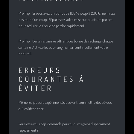
Pro Tip : Si vous avez un bonus de 100 % jusqu’à 200 €, ne misez
pas tout d’un coup. Répartissez votre mise sur plusieurs parties
pour réduire le risque de perdre rapidement.
Pro Tip : Certains casinos offrent des bonus de recharge chaque
semaine. Activez-les pour augmenter continuellement votre
bankroll.
ERREURS
COURANTES À
ÉVITER
Même les joueurs expérimentés peuvent commettre des bévues
qui coûtent cher.
Vous êtes-vous déjà demandé pourquoi vos gains disparaissent
rapidement ?