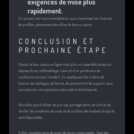
exigences de mise plus
rapidement.
En suivant ces recommandations, vous maximisez vos chances
de profiter pleinement des offres de bonus casino.
CONCLUSION ET
PROCHAINE ÉTAPE
Choisir le bon casino en ligne n’est plus un casse‑tête lorsqu’on
dispose d’une méthodologie claire et d’un partenaire de
confiance comme Trends.Fr. En appliquant les critères de
licence, de catalogue, de bonus, de paiement et de support, vous
vous assurez une expérience sécurisée et divertissante.
N’oubliez pas d’utiliser les pro tips partagés dans cet article, de
vérifier les conditions de mise, et de profiter des freebets lorsqu’ils
sont disponibles.
Enfin, rappelez‑vous de jouer de façon responsable : fixez des