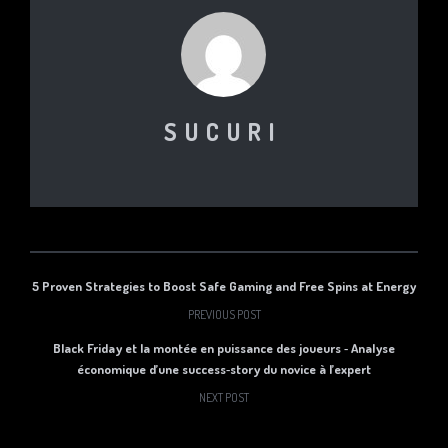
SUCURI
5 Proven Strategies to Boost Safe Gaming and Free Spins at Energy
PREVIOUS POST
Black Friday et la montée en puissance des joueurs ‑ Analyse
économique d’une success‑story du novice à l’expert
NEXT POST