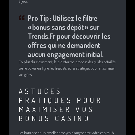
à jour.
Pro Tip : Utilisez le filtre
« bonus sans dépôt » sur
Trends.Fr pour découvrir les
offres qui ne demandent
aucun engagement initial.
En plus du classement, la plateforme propose des guides détaillés
sur le poker en ligne, les freebets, et les stratégies pour maximiser
vos gains.
ASTUCES
PRATIQUES POUR
MAXIMISER VOS
BONUS CASINO
Les bonus sont un excellent moyen d’augmenter votre capital, à