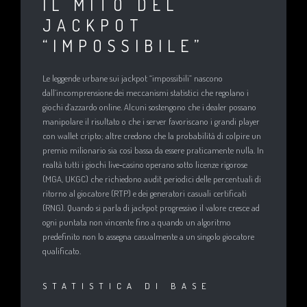
IL MITO DEL
JACKPOT
“IMPOSSIBILE”
Le leggende urbane sui jackpot “impossibili” nascono
dall’incomprensione dei meccanismi statistici che regolano i
giochi d’azzardo online. Alcuni sostengono che i dealer possano
manipolare il risultato o che i server favoriscano i grandi player
con wallet cripto; altre credono che la probabilità di colpire un
premio milionario sia così bassa da essere praticamente nulla. In
realtà tutti i giochi live‑casino operano sotto licenze rigorose
(MGA, UKGC) che richiedono audit periodici delle percentuali di
ritorno al giocatore (RTP) e dei generatori casuali certificati
(RNG). Quando si parla di jackpot progressivo il valore cresce ad
ogni puntata non vincente fino a quando un algoritmo
predefinito non lo assegna casualmente a un singolo giocatore
qualificato.
STATISTICA DI BASE