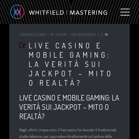
JANUARY 23, 2026
BY
SUCURI
UNCATEGORIZED
0
LIVE CASINO E
MOBILE GAMING:
LA VERITÀ SUI
JACKPOT – MITO
O REALTÀ?
LIVE CASINO E MOBILE GAMING: LA
VERITÀ SUI JACKPOT – MITO O
REALTÀ?
Negli ultimi cinque anni il live‑casino ha lasciato il tradizionale
studio televisivo per approdare direttamente sul palmo della