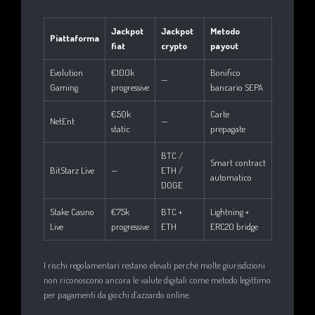
Jackpot
Jackpot
Metodo
Piattaforma
fiat
crypto
payout
Evolution
€100k
Bonifico
—
Gaming
progressive
bancario SEPA
€50k
Carte
NetEnt
—
static
prepagate
BTC /
Smart contract
BitStarz Live
—
ETH /
automatico
DOGE
Stake Casino
€75k
BTC +
Lightning +
Live
progressive
ETH
ERC20 bridge
I rischi regolamentari restano elevati perché molte giurisdizioni
non riconoscono ancora le valute digitali come metodo legittimo
per pagamenti da giochi d’azzardo online.