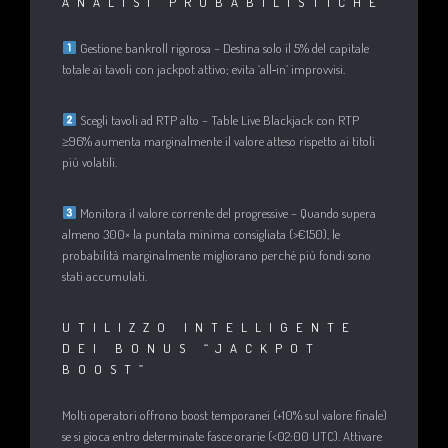
ANALISI PROBABILISTICHE
Gestione bankroll rigorosa – Destina solo il ​5%​ del capitale
totale ai tavoli con jackpot attivo; evita ‘all‑in’ improvvisi.
Scegli tavoli ad RTP alto – Table Live Blackjack con RTP
≥96% aumenta marginalmente il valore atteso rispetto ai titoli
più volatili.
Monitora il valore corrente del progressive – Quando supera
almeno ​300×​ la puntata minima consigliata (>€150), le
probabilità marginalmente migliorano perché più fondi sono
stati accumulati.
UTILIZZO INTELLIGENTE
DEI BONUS “JACKPOT
BOOST”
Molti operatori offrono boost temporanei (+10% sul valore finale)
se si gioca entro determinate fasce orarie (<02:00 UTC). Attivare