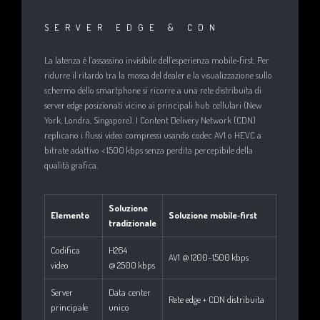
SERVER EDGE & CDN
La latenza è l’assassino invisibile dell’esperienza mobile‑first. Per
ridurre il ritardo tra la mossa del dealer e la visualizzazione sullo
schermo dello smartphone si ricorre a una rete distribuita di
server edge posizionati vicino ai principali hub cellulari (New
York, Londra, Singapore). I Content Delivery Network (CDN)
replicano i flussi video compressi usando codec AV1 o HEVC a
bitrate adattivo < 1500 kbps senza perdita percepibile della
qualità grafica.
Soluzione
Elemento
Soluzione mobile‑first
tradizionale
Codifica
H264
AV1 @ 1200–1500 kbps
video
@ 2500 kbps
Server
Data center
Rete edge + CDN distribuita
principale
unico