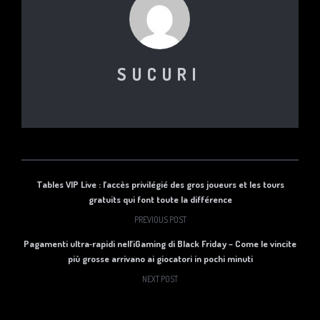
SUCURI
Tables VIP Live : l’accès privilégié des gros joueurs et les tours
gratuits qui font toute la différence
PREVIOUS POST
Pagamenti ultra‑rapidi nell’iGaming di Black Friday – Come le vincite
più grosse arrivano ai giocatori in pochi minuti
NEXT POST