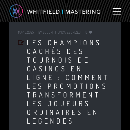
MAY 6, 2025
BY
SUCURI
UNCATEGORIZED
0
LES CHAMPIONS
CACHÉS DES
TOURNOIS DE
CASINOS EN
LIGNE : COMMENT
LES PROMOTIONS
TRANSFORMENT
LES JOUEURS
ORDINAIRES EN
LÉGENDES