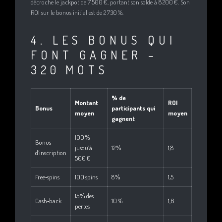
décroche le jackpot de 7 500 €, portant son solde à 8 200 €. Son
ROI sur le bonus initial est de 2 730 %.
4. LES BONUS QUI
FONT GAGNER –
320 MOTS
% de
Montant
ROI
Bonus
participants qui
moyen
moyen
gagnent
100 %
Bonus
jusqu’à
12 %
1,8
d’inscription
500 €
Free‑spins
100 spins
8 %
1,5
15 % des
Cash‑back
10 %
1,6
pertes