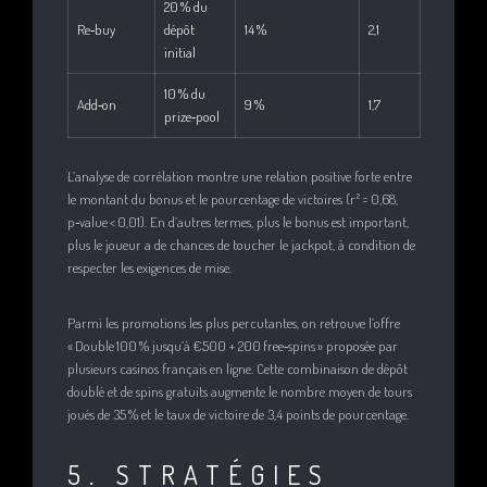
20 % du
Re‑buy
dépôt
14 %
2,1
initial
10 % du
Add‑on
9 %
1,7
prize‑pool
L’analyse de corrélation montre une relation positive forte entre
le montant du bonus et le pourcentage de victoires (r² = 0,68,
p‑value < 0,01). En d’autres termes, plus le bonus est important,
plus le joueur a de chances de toucher le jackpot, à condition de
respecter les exigences de mise.
Parmi les promotions les plus percutantes, on retrouve l’offre
« Double 100 % jusqu’à €500 + 200 free‑spins » proposée par
plusieurs casinos français en ligne. Cette combinaison de dépôt
doublé et de spins gratuits augmente le nombre moyen de tours
joués de 35 % et le taux de victoire de 3,4 points de pourcentage.
5. STRATÉGIES