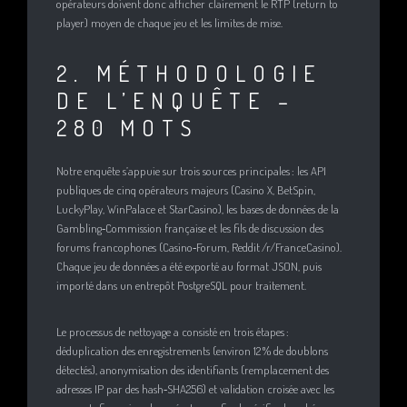
opérateurs doivent donc afficher clairement le RTP (return to
player) moyen de chaque jeu et les limites de mise.
2. MÉTHODOLOGIE
DE L’ENQUÊTE –
280 MOTS
Notre enquête s’appuie sur trois sources principales : les API
publiques de cinq opérateurs majeurs (Casino X, BetSpin,
LuckyPlay, WinPalace et StarCasino), les bases de données de la
Gambling‑Commission française et les fils de discussion des
forums francophones (Casino‑Forum, Reddit /r/FranceCasino).
Chaque jeu de données a été exporté au format JSON, puis
importé dans un entrepôt PostgreSQL pour traitement.
Le processus de nettoyage a consisté en trois étapes :
déduplication des enregistrements (environ 12 % de doublons
détectés), anonymisation des identifiants (remplacement des
adresses IP par des hash‑SHA256) et validation croisée avec les