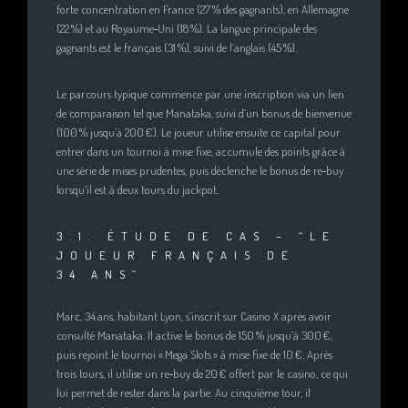
forte concentration en France (27 % des gagnants), en Allemagne
(22 %) et au Royaume‑Uni (18 %). La langue principale des
gagnants est le français (31 %), suivi de l’anglais (45 %).
Le parcours typique commence par une inscription via un lien
de comparaison tel que Manataka, suivi d’un bonus de bienvenue
(100 % jusqu’à 200 €). Le joueur utilise ensuite ce capital pour
entrer dans un tournoi à mise fixe, accumule des points grâce à
une série de mises prudentes, puis déclenche le bonus de re‑buy
lorsqu’il est à deux tours du jackpot.
3.1. ÉTUDE DE CAS – “LE
JOUEUR FRANÇAIS DE
34 ANS”
Marc, 34 ans, habitant Lyon, s’inscrit sur Casino X après avoir
consulté Manataka. Il active le bonus de 150 % jusqu’à 300 €,
puis rejoint le tournoi « Mega Slots » à mise fixe de 10 €. Après
trois tours, il utilise un re‑buy de 20 € offert par le casino, ce qui
lui permet de rester dans la partie. Au cinquième tour, il