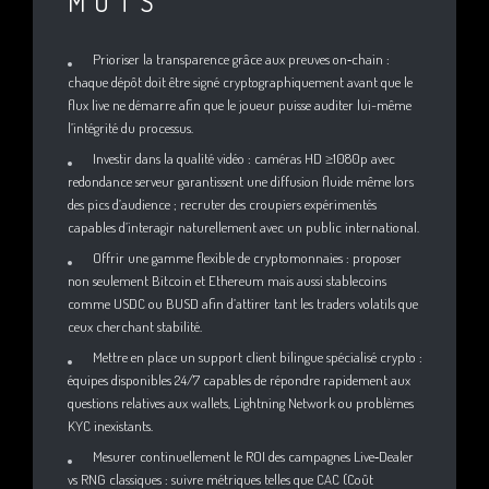
MOTS
Prioriser la transparence grâce aux preuves on‑chain :
chaque dépôt doit être signé cryptographiquement avant que le
flux live ne démarre afin que le joueur puisse auditer lui-même
l’intégrité du processus.
Investir dans la qualité vidéo : caméras HD ≥1080p avec
redondance serveur garantissent une diffusion fluide même lors
des pics d’audience ; recruter des croupiers expérimentés
capables d’interagir naturellement avec un public international.
Offrir une gamme flexible de cryptomonnaies : proposer
non seulement Bitcoin et Ethereum mais aussi stablecoins
comme USDC ou BUSD afin d’attirer tant les traders volatils que
ceux cherchant stabilité.
Mettre en place un support client bilingue spécialisé crypto :
équipes disponibles 24/7 capables de répondre rapidement aux
questions relatives aux wallets, Lightning Network ou problèmes
KYC inexistants.
Mesurer continuellement le ROI des campagnes Live‑Dealer
vs RNG classiques : suivre métriques telles que CAC (Coût