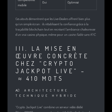
Oui
Optimisé
mobile
Ces atouts démontrent que les Live‑Dealers offrent bien plus
qu’un simple écran : ils rétablissent la confiance grâce à la
traçabilité blockchain tout en recréant l’ambiance chaleureuse
d’un vrai casino physique, même pour un
casino fiable sans KYC
.
III. LA MISE EN
ŒUVRE CONCRÈTE
CHEZ “CRYPTO
JACKPOT LIVE” –
≈ 410 MOTS
A️⃣ ARCHITECTURE
TECHNIQUE HYBRIDE
“Crypto Jackpot Live” combine un serveur vidéo dédié