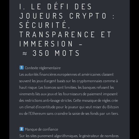
I. LE DÉFI DES
JOUEURS CRYPTO :
SÉCURITÉ,
TRANSPARENCE ET
IMMERSION –
≈ 350 MOTS
Contexte réglementaire
Les autorités financières européennes et américaines classent
souvent les jeux d’argent basés sur les cryptomonnaies comme à
haut risque. Les licences sont limitées, les banques refusent les
virements liés aux jeux et les fournisseurs de paiement imposent
des restrictions anti‑lavage strictes. Cette mosaïque de règles crée
un climat d’incertitude pour le joueur qui veut miser du Bitcoin
ou de l’Ethereum sans craindre la saisie de ses fonds par un tiers.
Manque de confiance
Sur les sites purement algorithmiques, le générateur de nombres