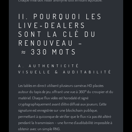
chaque mise doit rester anonyme tout en étant équitable.
II. POURQUOI LES
LIVE‑DEALERS
SONT LA CLÉ DU
RENOUVEAU –
≈ 330 MOTS
A. AUTHENTICITÉ
VISUELLE & AUDITABILITÉ
Les tables en direct utilisent plusieurs caméras HD placées
autour du tapis de jeu, offrant une vue à 360° du croupier et du
matériel. Chaque flux vidéo est horodaté et signé
cryptographiquement avant d’être diffusé aux joueurs. Cette
signature est enregistrée sur une blockchain publique,
permettant à quiconque de vérifier que le flux n’a pas été altéré
pendant la transmission – une forme d’auditabilité impossible à
obtenir avec un simple RNG.