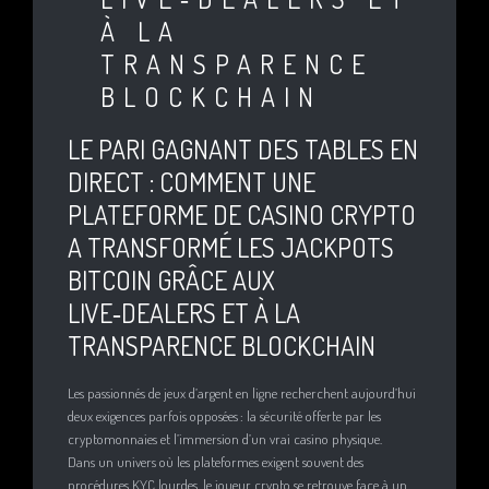
À LA
TRANSPARENCE
BLOCKCHAIN
LE PARI GAGNANT DES TABLES EN
DIRECT : COMMENT UNE
PLATEFORME DE CASINO CRYPTO
A TRANSFORMÉ LES JACKPOTS
BITCOIN GRÂCE AUX
LIVE‑DEALERS ET À LA
TRANSPARENCE BLOCKCHAIN
Les passionnés de jeux d’argent en ligne recherchent aujourd’hui
deux exigences parfois opposées : la sécurité offerte par les
cryptomonnaies et l’immersion d’un vrai casino physique.
Dans un univers où les plateformes exigent souvent des
procédures KYC lourdes, le joueur crypto se retrouve face à un