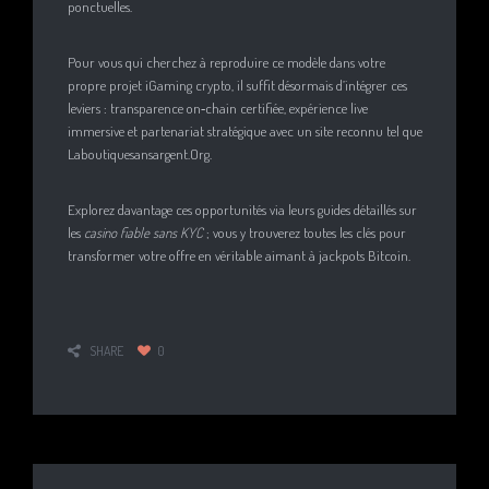
ponctuelles.
Pour vous qui cherchez à reproduire ce modèle dans votre
propre projet iGaming crypto, il suffit désormais d’intégrer ces
leviers : transparence on‑chain certifiée, expérience live
immersive et partenariat stratégique avec un site reconnu tel que
Laboutiquesansargent.Org.
Explorez davantage ces opportunités via leurs guides détaillés sur
les
casino fiable sans KYC
; vous y trouverez toutes les clés pour
transformer votre offre en véritable aimant à jackpots Bitcoin.
SHARE
0