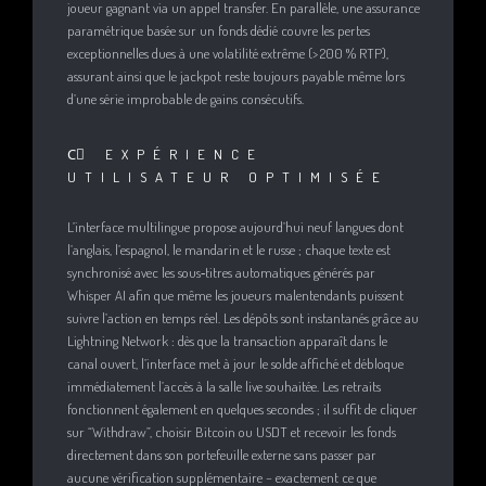
joueur gagnant via un appel
transfer
. En parallèle, une assurance
paramétrique basée sur un fonds dédié couvre les pertes
exceptionnelles dues à une volatilité extrême (> 200 % RTP),
assurant ainsi que le jackpot reste toujours payable même lors
d’une série improbable de gains consécutifs.
C️⃣ EXPÉRIENCE
UTILISATEUR OPTIMISÉE
L’interface multilingue propose aujourd’hui neuf langues dont
l’anglais, l’espagnol, le mandarin et le russe ; chaque texte est
synchronisé avec les sous‑titres automatiques générés par
Whisper AI afin que même les joueurs malentendants puissent
suivre l’action en temps réel. Les dépôts sont instantanés grâce au
Lightning Network : dès que la transaction apparaît dans le
canal ouvert, l’interface met à jour le solde affiché et débloque
immédiatement l’accès à la salle live souhaitée. Les retraits
fonctionnent également en quelques secondes ; il suffit de cliquer
sur “Withdraw”, choisir Bitcoin ou USDT et recevoir les fonds
directement dans son portefeuille externe sans passer par
aucune vérification supplémentaire – exactement ce que