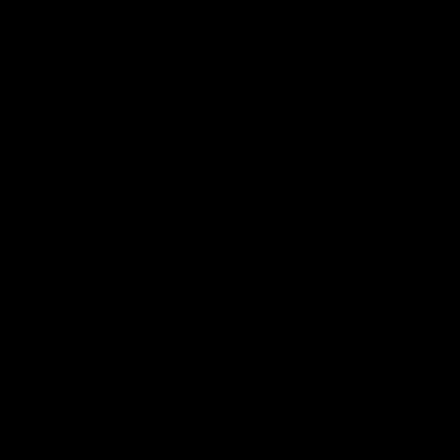
INFO@WHITFIELDMASTERING.COM