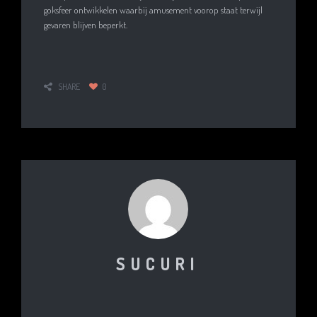
goksfeer ontwikkelen waarbij amusement voorop staat terwijl
gevaren blijven beperkt.
SHARE
0
SUCURI