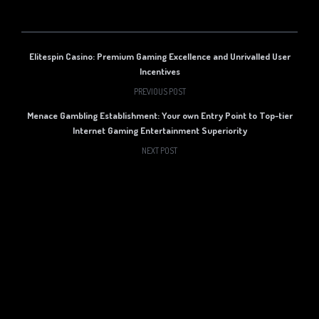
Elitespin Casino: Premium Gaming Excellence and Unrivalled User
Incentives
PREVIOUS POST
Menace Gambling Establishment: Your own Entry Point to Top-tier
Internet Gaming Entertainment Superiority
NEXT POST