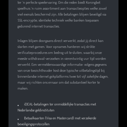
ter ‘n perfecte speelervaring. Om die reden biedt Koningbet
speelhuis ‘n ruim assortiment aan transactieopties welke zowel
snel evenals beschermd zijn. Alle betalingen blijven beveiligd via
SSL-encryptie, identieke techniek welke banken toepassen
gedurend internet transacties.
Inlagen blijven doorgaans direct verwerkt, zodat jij direct kan
starten met gamen. Voor opnames hanteren wij strikte
verificatieprocedures om bedrog uit te sluiten, waarbij onze
meeste withdrawal-verzoeken in vierentwintig uur tijd worden
verwerkt. Een vermeldenswaardige informatie: volgens gegevens
van onze toezichthouder kost deze typische uitbetalingstijd bij
binnenlandse internet gokplatforms twee tot vijf zakelijke dagen,
maar wij richten ons ernaar om dat substantieel korter te
maken.
iDEAL-betalingen ter onmiddellijke transacties met
Nederlandse geldinstituten
Betaalkaarten (Visa en Mastercard) met verzekerde
beveiligingsprotocollen