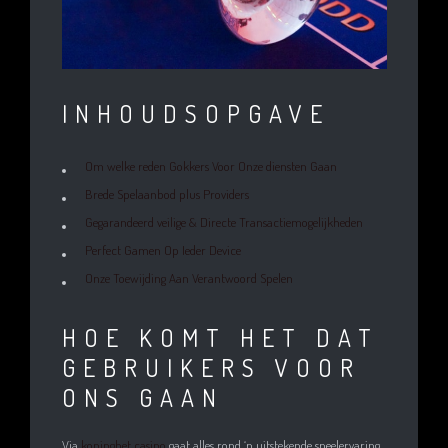
INHOUDSOPGAVE
Om welke reden Gokkers Voor Onze diensten Gaan
Brede Spelaanbod plus Providers
Gegarandeerd veilige & Directe Transactiemogelijkheden
Perfect Gamen Op Ieder Device
Onze Toewijding Aan Verantwoord Spelen
HOE KOMT HET DAT
GEBRUIKERS VOOR
ONS GAAN
Via
koningbet casino
gaat alles rond ‘n uitstekende speelervaring