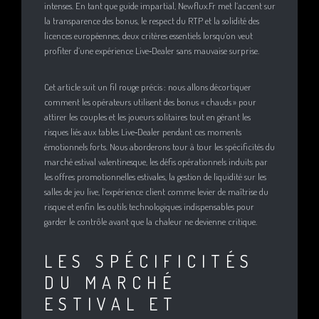
intenses. En tant que guide impartial, Newflux.Fr met l’accent sur
la transparence des bonus, le respect du RTP et la solidité des
licences européennes, deux critères essentiels lorsqu’on veut
profiter d’une expérience Live‑Dealer sans mauvaise surprise.
Cet article suit un fil rouge précis : nous allons décortiquer
comment les opérateurs utilisent des bonus « chauds » pour
attirer les couples et les joueurs solitaires tout en gérant les
risques liés aux tables Live‑Dealer pendant ces moments
émotionnels forts. Nous aborderons tour à tour les spécificités du
marché estival valentinesque, les défis opérationnels induits par
les offres promotionnelles estivales, la gestion de liquidité sur les
salles de jeu live, l’expérience client comme levier de maîtrise du
risque et enfin les outils technologiques indispensables pour
garder le contrôle avant que la chaleur ne devienne critique.
LES SPÉCIFICITÉS
DU MARCHÉ
ESTIVAL ET