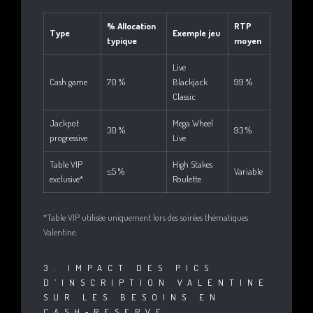
% Allocation
RTP
Type
Exemple jeu
typique
moyen
Live
Cash game
70 %
Blackjack
99 %
Classic
Jackpot
Mega Wheel
30 %
93 %
progressive
Live
Table VIP
High Stakes
≤5 %
Variable
exclusive*
Roulette
*Table VIP utilisée uniquement lors des soirées thématiques
Valentine.
3​.​ IMPACT DES PICS
D’INSCRIPTION VALENTINE
SUR LES BESOINS EN
CASH‑RESERVE