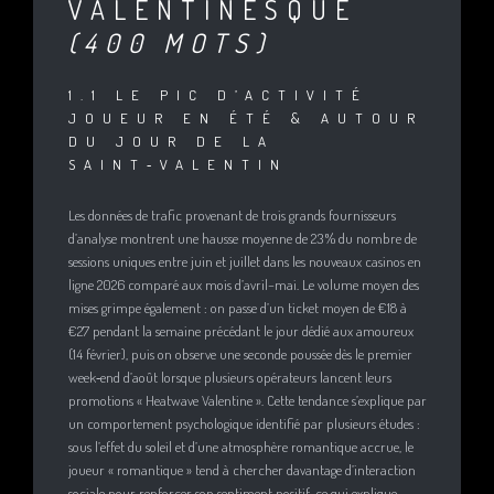
VALENTINESQUE
(400 MOTS)
1.1 LE PIC D’ACTIVITÉ
JOUEUR EN ÉTÉ & AUTOUR
DU JOUR DE LA
SAINT‑VALENTIN
Les données de trafic provenant de trois grands fournisseurs
d’analyse montrent une hausse moyenne de 23 % du nombre de
sessions uniques entre juin et juillet dans les nouveaux casinos en
ligne 2026 comparé aux mois d’avril–mai. Le volume moyen des
mises grimpe également : on passe d’un ticket moyen de €18 à
€27 pendant la semaine précédant le jour dédié aux amoureux
(14 février), puis on observe une seconde poussée dès le premier
week‑end d’août lorsque plusieurs opérateurs lancent leurs
promotions « Heatwave Valentine ». Cette tendance s’explique par
un comportement psychologique identifié par plusieurs études :
sous l’effet du soleil et d’une atmosphère romantique accrue, le
joueur « romantique » tend à chercher davantage d’interaction
sociale pour renforcer son sentiment positif, ce qui explique