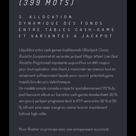
(399 MOTS)
3​.​ ALLOCATION
DYNAMIQUE DES FONDS
ENTRE TABLES CASH‑GAME
ET VARIANTES À JACKPOT
L’équilibre entre cash games traditionnels (
Blackjack Classic
,
Roulette Européenne
) et variantes jackpot (
Mega Wheel
,
Live Deal
Roulette Progressive
) représente aujourd’hui un défi majeur
pour tout opérateur cherchant à maximiser ses revenus tout en
conservant suffisamment liquide pour couvrir potentiels gains
massifs lors des pics Valentinesque​.
Un modèle simple consiste à répartir quotidiennement 70 % du
pool bancaire alloué au live entre cash games standardiséet 30 %
vers jeux à jackpot progressive dont le RTP varie entre 92 % et 95
%, offrant ainsi assez marge au casino tout en maintenant
l’attrait high roller.
Pour illustrer ce principe voici une comparaison succincte :